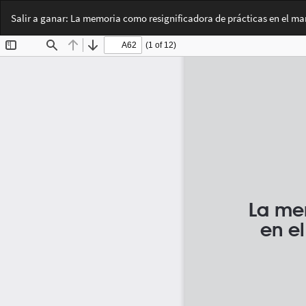
Volver
Salir a ganar: La memoria como resignificadora de prácticas en el ma
a
los
detalles
del
artículo