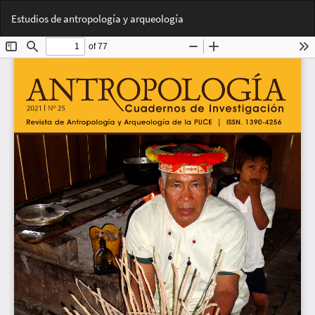
Volver
Des
De
Estudios de antropología y arqueología
a
PD
los
detalles
del
artículo