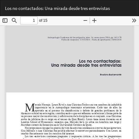
Volver
Des
De
Los no contactados: Una mirada desde tres entrevistas
a
PD
los
detalles
del
artículo