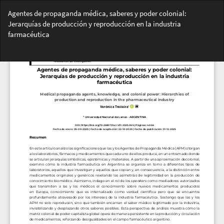
Volver
Agentes de propaganda médica, saberes y poder colonial:
a
Jerarquías de producción y reproducción en la industria
los
farmacéutica
detalles
del
Des
artículo
De
PD