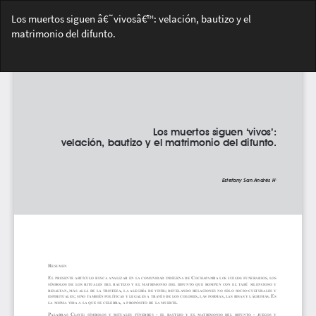
Volver
Los muertos siguen â€˜vivosâ€™: velación, bautizo y el
a
matrimonio del difunto.
los
detalles
Des
del
De
artículo
PD