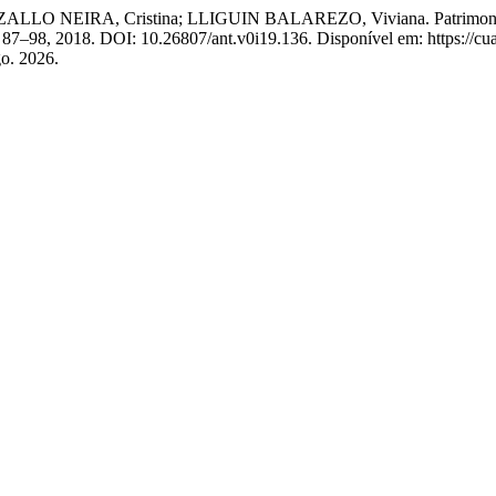
EIRA, Cristina; LLIGUIN BALAREZO, Viviana. Patrimonio cultur
p. 87–98, 2018. DOI: 10.26807/ant.v0i19.136. Disponível em: https://c
go. 2026.