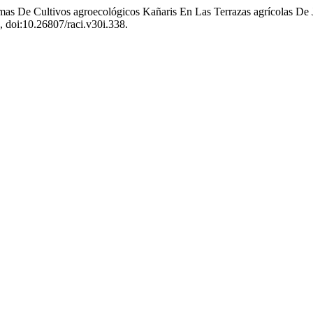
temas De Cultivos agroecológicos Kañaris En Las Terrazas agrícolas D
, doi:10.26807/raci.v30i.338.