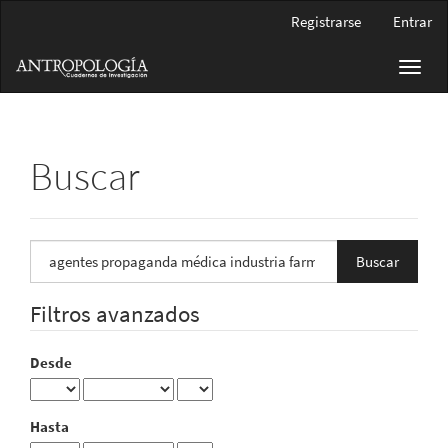
Navegación
Registrarse
Entrar
principal
Contenido
Toggl
principal
navig
Barra
lateral
Buscar
Buscar
artículos
por
Filtros avanzados
Desde
Hasta