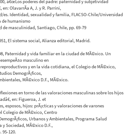
2000, â€œLos poderes del padre: paternidad y subjetividad
 en: OlavarrÃ­a A, J. y R. Parrini,
/es. Identidad, sexualidad y familia, FLACSO-Chile/Universidad
 de humanismo
d de masculinidad, Santiago, Chile, pp. 69-79
951, El sistema social, Alianza editorial, Madrid.
08, Paternidad y vida familiar en la ciudad de MÃ©xico. Un
 desempeÃ±o masculino en
 reproductivos y en la vida cotidiana, el Colegio de MÃ©xico,
tudios DemogrÃ¡ficos,
mbientales, MÃ©xico D.F., MÃ©xico.
lexiones en torno de las valoraciones masculinas sobre los hijos
adâ€, en: Figueroa, J. et
res, esposos, hijos: prÃ¡cticas y valoraciones de varones
el Colegio de MÃ©xico, Centro
 DemogrÃ¡ficos, Urbanos y Ambientales, Programa Salud
a y Sociedad, MÃ©xico D.F.,
. 95-120.