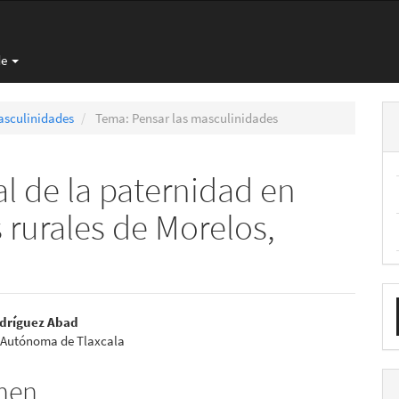
de
asculinidades
Tema: Pensar las masculinidades
al de la paternidad en
 rurales de Morelos,
E
nido
u
odríguez Abad
 Autónoma de Tlaxcala
pal
a
men