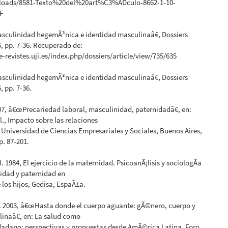
loads/8581-Texto%20del%20art%C3%ADculo-8662-1-10-
F
sculinidad hegemÃ³nica e identidad masculinaâ€, Dossiers
6, pp. 7-36. Recuperado de:
-revistes.uji.es/index.php/dossiers/article/view/735/635
sculinidad hegemÃ³nica e identidad masculinaâ€, Dossiers
, pp. 7-36.
07, â€œPrecariedad laboral, masculinidad, paternidadâ€, en:
al., Impacto sobre las relaciones
Universidad de Ciencias Empresariales y Sociales, Buenos Aires,
p. 87-201.
 1984, El ejercicio de la maternidad. PsicoanÃ¡lisis y sociologÃ­a
idad y paternidad en
e los hijos, Gedisa, EspaÃ±a.
B. 2003, â€œHasta donde el cuerpo aguante: gÃ©nero, cuerpo y
inaâ€, en: La salud como
dadano: perspectivas y propuestas desde AmÃ©rica Latina, Foro