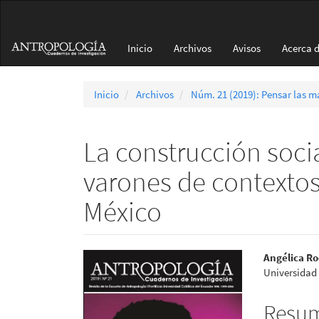
Navegación
principal
Contenido
Inicio
Archivos
Avisos
Acerca 
principal
Barra
lateral
Inicio
Archivos
Núm. 21 (2019): Pensar las m
La construcción soci
varones de contextos
México
Barra
Conte
Angélica R
Universidad
lateral
princi
del
del
Resu