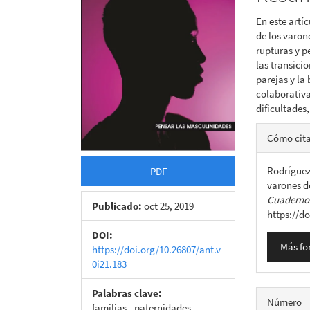
artículo
artícu
En este artí
de los varon
rupturas y p
las transici
parejas y la
colaborativa
dificultades,
Detall
Cómo cit
del
Rodríguez
PDF
artícu
varones d
Cuadernos
Publicado:
oct 25, 2019
https://d
DOI:
Más fo
https://doi.org/10.26807/ant.v
0i21.183
Palabras clave:
Número
familias - paternidades -