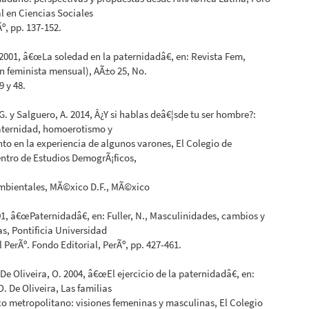
l en Ciencias Sociales
º, pp. 137-152.
 2001, â€œLa soledad en la paternidadâ€, en: Revista Fem,
n feminista mensual), AÃ±o 25, No.
9 y 48.
 G. y Salguero, A. 2014, Â¿Y si hablas deâ€¦sde tu ser hombre?:
paternidad, homoerotismo y
to en la experiencia de algunos varones, El Colegio de
ntro de Estudios DemogrÃ¡ficos,
mbientales, MÃ©xico D.F., MÃ©xico
001, â€œPaternidadâ€, en: Fuller, N., Masculinidades, cambios y
, Pontificia Universidad
l PerÃº. Fondo Editorial, PerÃº, pp. 427-461.
 De Oliveira, O. 2004, â€œEl ejercicio de la paternidadâ€, en:
O. De Oliveira, Las familias
o metropolitano: visiones femeninas y masculinas, El Colegio