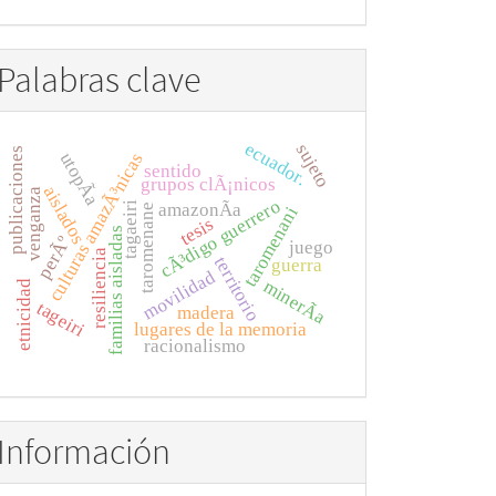
Palabras clave
ecuador.
sujeto
publicaciones
utopÃ­a
culturas amazÃ³nicas
sentido
grupos clÃ¡nicos
aislados
venganza
cÃ³digo guerrero
tagaeiri
amazonÃ­a
taromenane
taromenani
tesis
familias aisladas
perÃº
juego
resiliencia
territorio
guerra
movilidad
minerÃ­a
etnicidad
tageiri
madera
lugares de la memoria
racionalismo
Información