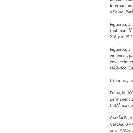
Internaciona
y Salud, PerÃ
Figueroa, J.
(publicaciÃ³
218, pp. 15-1
Figueroa, J.
violencia, 
envejecimien
MÃ©xico, Ce
Urbanos y a
Fuller, N. 2
permanencias
CatÃ³lica de
GarcÃ­a B., y
GarcÃ­a, B y 
en el MÃ©xic