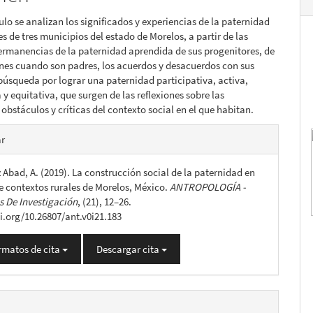
lo
culo se analizan los significados y experiencias de la paternidad
es de tres municipios del estado de Morelos, a partir de las
ermanencias de la paternidad aprendida de sus progenitores, de
ones cuando son padres, los acuerdos y desacuerdos con sus
 búsqueda por lograr una paternidad participativa, activa,
 y equitativa, que surgen de las reflexiones sobre las
 obstáculos y críticas del contexto social en el que habitan.
es
ar
 Abad, A. (2019). La construcción social de la paternidad en
lo
e contextos rurales de Morelos, México.
ANTROPOLOGÍA -
 De Investigación
, (21), 12–26.
oi.org/10.26807/ant.v0i21.183
rmatos de cita
Descargar cita