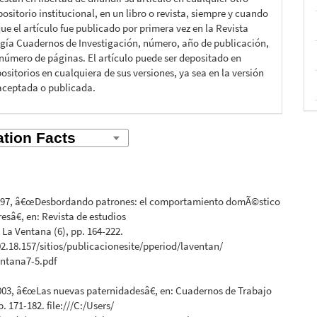
ositorio institucional, en un libro o revista, siempre y cuando
ue el artículo fue publicado por primera vez en la Revista
gía Cuadernos de Investigación, número, año de publicación,
 número de páginas. El artículo puede ser depositado en
ositorios en cualquiera de sus versiones, ya sea en la versión
aceptada o publicada.
1997, â€œDesbordando patrones: el comportamiento domÃ©stico
esâ€, en: Revista de estudios
La Ventana (6), pp. 164-222.
02.18.157/sitios/publicacionesite/pperiod/laventan/
ntana7-5.pdf
003, â€œLas nuevas paternidadesâ€, en: Cuadernos de Trabajo
p. 171-182. file:///C:/Users/