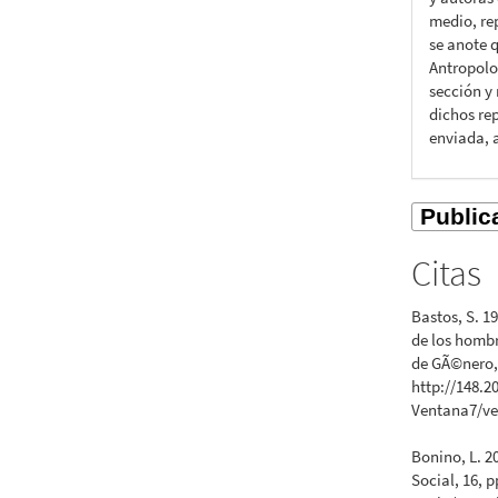
medio, rep
se anote q
Antropolo
sección y
dichos rep
enviada, 
Citas
Bastos, S. 
de los hombr
de GÃ©nero, 
http://148.2
Ventana7/ve
Bonino, L. 2
Social, 16, p