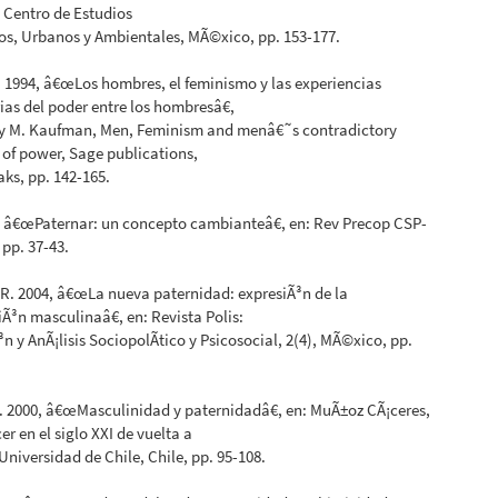
 Centro de Estudios
os, Urbanos y Ambientales, MÃ©xico, pp. 153-177.
 1994, â€œLos hombres, el feminismo y las experiencias
ias del poder entre los hombresâ€,
. y M. Kaufman, Men, Feminism and menâ€˜s contradictory
 of power, Sage publications,
ks, pp. 142-165.
1, â€œPaternar: un concepto cambianteâ€, en: Rev Precop CSP-
 pp. 37-43.
R. 2004, â€œLa nueva paternidad: expresiÃ³n de la
Ã³n masculinaâ€, en: Revista Polis:
³n y AnÃ¡lisis SociopolÃ­tico y Psicosocial, 2(4), MÃ©xico, pp.
J. 2000, â€œMasculinidad y paternidadâ€, en: MuÃ±oz CÃ¡ceres,
cer en el siglo XXI de vuelta a
niversidad de Chile, Chile, pp. 95-108.