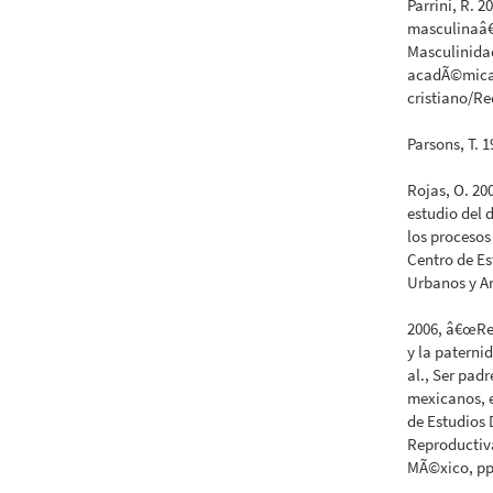
Parrini, R. 
masculinaâ€,
Masculinidad
acadÃ©mica
cristiano/Re
Parsons, T. 1
Rojas, O. 20
estudio del
los procesos
Centro de Es
Urbanos y A
2006, â€œRef
y la paternid
al., Ser pad
mexicanos, 
de Estudios
Reproductiv
MÃ©xico, pp