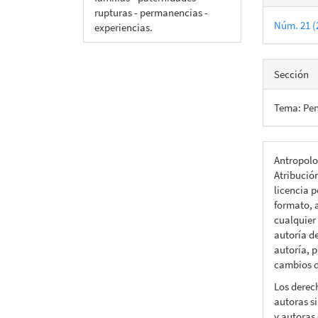
rupturas - permanencias -
Núm. 21 (
experiencias.
Sección
Tema: Pen
Antropolo
Atribució
licencia p
formato, a
cualquier
autoría d
autoría, p
cambios d
Los derec
autoras si
y autoras 