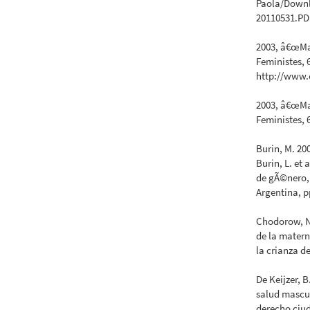
Paola/Down
20110531.PD
2003, â€œMa
Feministes, 
http://www.e
2003, â€œMa
Feministes, 6
Burin, M. 20
Burin, L. et 
de gÃ©nero, 
Argentina, p
Chodorow, N.
de la matern
la crianza d
De Keijzer, 
salud mascul
derecho ciu