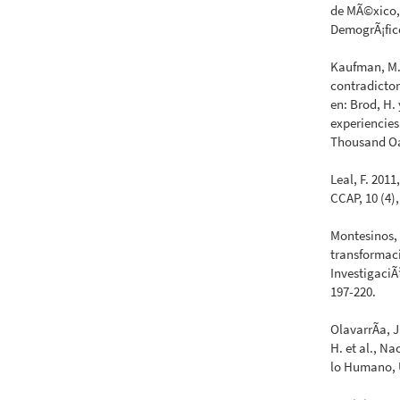
de MÃ©xico,
DemogrÃ¡fic
Kaufman, M.
contradictor
en: Brod, H
experiencies
Thousand Oa
Leal, F. 201
CCAP, 10 (4),
Montesinos, 
transformaci
InvestigaciÃ
197-220.
OlavarrÃ­a, 
H. et al., Na
lo Humano, U