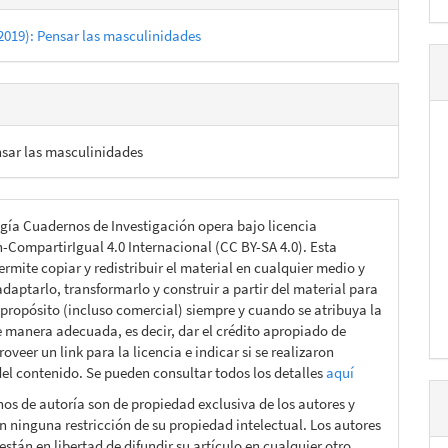
2019): Pensar las masculinidades
sar las masculinidades
gía Cuadernos de Investigación opera bajo licencia
n-CompartirIgual 4.0 Internacional (CC BY-SA 4.0). Esta
ermite copiar y redistribuir el material en cualquier medio y
daptarlo, transformarlo y construir a partir del material para
 propósito (incluso comercial) siempre y cuando se atribuya la
e manera adecuada, es decir, dar el crédito apropiado de
roveer un link para la licencia e indicar si se realizaron
el contenido. Se pueden consultar todos los detalles
aquí
hos de autoría son de propiedad exclusiva de los autores y
n ninguna restricción de su propiedad intelectual. Los autores
están en libertad de difundir su artículo en cualquier otro