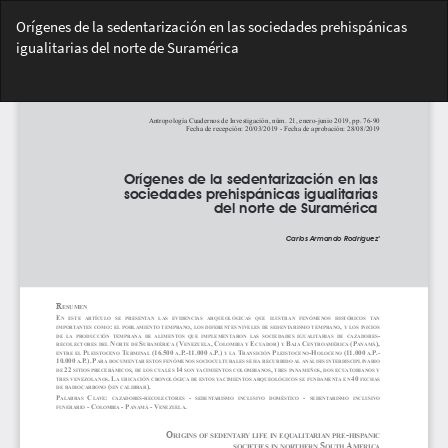
Volver
Orígenes de la sedentarización en las sociedades prehispánicas
a
igualitarias del norte de Suramérica
los
detalles
Des
del
De
artículo
PD