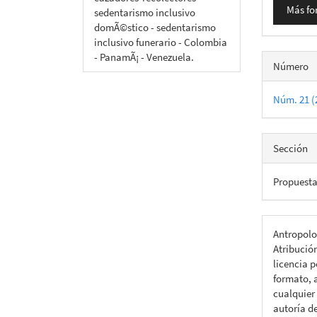
Más fo
sedentarismo inclusivo
domÃ©stico - sedentarismo
inclusivo funerario - Colombia
- PanamÃ¡ - Venezuela.
Número
Núm. 21 (
Sección
Propuest
Antropolo
Atribució
licencia p
formato, a
cualquier
autoría d