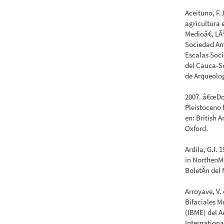
Aceituno, F.
agricultura 
Medioâ€, LÃ
Sociedad Am
Escalas Soci
del Cauca-
de Arqueolog
2007. â€œDo
Pleistoceno 
en: British 
Oxford.
Ardila, G.I.
in NorthenMo
BoletÃ­n del
Arroyave, V.
Bifaciales 
(IBME) del A
Internationa