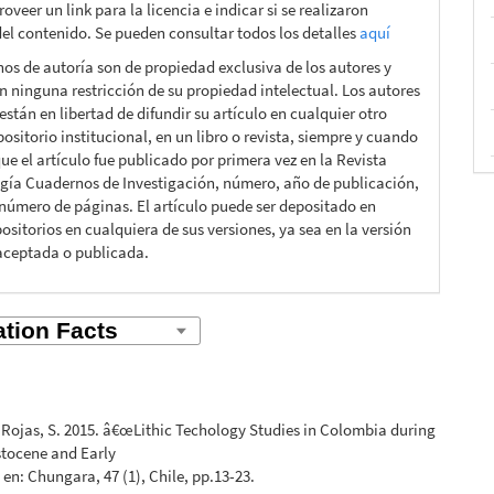
roveer un link para la licencia e indicar si se realizaron
el contenido. Se pueden consultar todos los detalles
aquí
hos de autoría son de propiedad exclusiva de los autores y
n ninguna restricción de su propiedad intelectual. Los autores
están en libertad de difundir su artículo en cualquier otro
ositorio institucional, en un libro o revista, siempre y cuando
ue el artículo fue publicado por primera vez en la Revista
gía Cuadernos de Investigación, número, año de publicación,
 número de páginas. El artículo puede ser depositado en
ositorios en cualquiera de sus versiones, ya sea en la versión
aceptada o publicada.
, Rojas, S. 2015. â€œLithic Techology Studies in Colombia during
istocene and Early
 en: Chungara, 47 (1), Chile, pp.13-23.