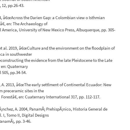
 12, pp.26-43.
4, â€œAcross the Darien Gap: a Colombian view o Isthmian
€, en: The Archaeology of
 America, University of New Mexico Press, Albuquerque, pp. 305-
et al. 2019, â€œCulture and the environment on the floodplain of
uca in southwester
constructing the evidence from the late Pleistocene to the Late
 en: Quaternary
l 505, pp.34-54.
 A. 2013, â€œThe early settlment of Continental Ecuador: New
m preceramic sites in the
 Forestâ€, en: Cuaternary International 317, pp. 112-117.
Ã¡nchez, A. 2004, PanamÃ¡ PrehispÃ¡nico, Historia General de
. I, Tomo II, Digital Designs
PanamÃ¡, pp. 3-46.