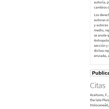
autoría, p
cambios d
Los derec
autoras si
y autoras 
medio, rep
se anote q
Antropolo
sección y
dichos rep
enviada, 
Citas
Aceituno, F.
the late Ple
Holoceneâ€,