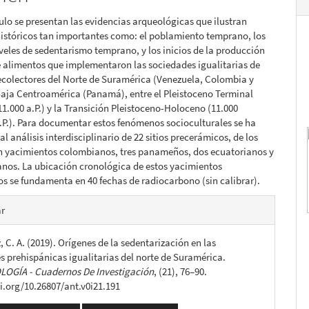
lo
culo se presentan las evidencias arqueológicas que ilustran
istóricos tan importantes como: el poblamiento temprano, los
iveles de sedentarismo temprano, y los inicios de la producción
 alimentos que implementaron las sociedades igualitarias de
colectores del Norte de Suramérica (Venezuela, Colombia y
aja Centroamérica (Panamá), entre el Pleistoceno Terminal
-11.000 a.P.) y la Transición Pleistoceno-Holoceno (11.000
a.P.). Para documentar estos fenómenos socioculturales se ha
l análisis interdisciplinario de 22 sitios precerámicos, de los
on yacimientos colombianos, tres panameños, dos ecuatorianos y
anos. La ubicación cronológica de estos yacimientos
s se fundamenta en 40 fechas de radiocarbono (sin calibrar).
es
ar
 C. A. (2019). Orígenes de la sedentarización en las
lo
s prehispánicas igualitarias del norte de Suramérica.
OGÍA - Cuadernos De Investigación
, (21), 76–90.
oi.org/10.26807/ant.v0i21.191