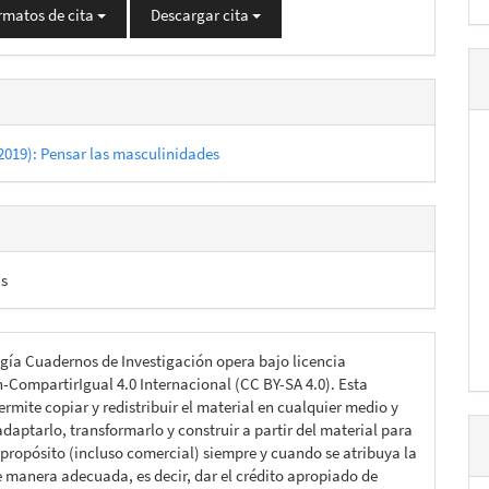
rmatos de cita
Descargar cita
2019): Pensar las masculinidades
as
gía Cuadernos de Investigación opera bajo licencia
n-CompartirIgual 4.0 Internacional (CC BY-SA 4.0). Esta
ermite copiar y redistribuir el material en cualquier medio y
daptarlo, transformarlo y construir a partir del material para
 propósito (incluso comercial) siempre y cuando se atribuya la
e manera adecuada, es decir, dar el crédito apropiado de