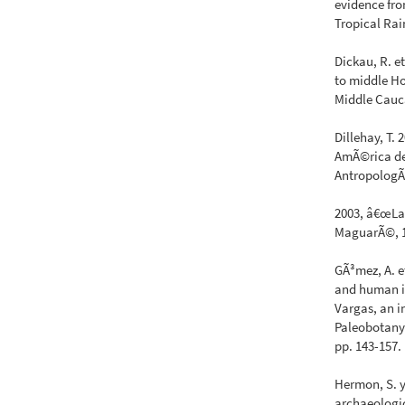
evidence fro
Tropical Rai
Dickau, R. e
to middle Ho
Middle Cauca
Dillehay, T.
AmÃ©rica del
AntropologÃ­
2003, â€œLas
MaguarÃ©, 1
GÃ³mez, A. e
and human i
Vargas, an i
Paleobotany 
pp. 143-157.
Hermon, S. y
archaeologic