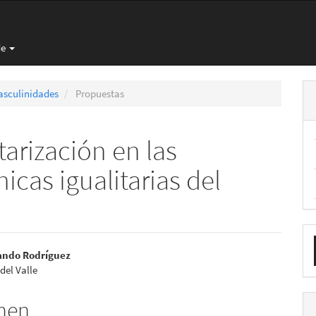
de
asculinidades
Propuestas
arización en las
cas igualitarias del
E
nido
u
ando Rodríguez
del Valle
pal
a
men