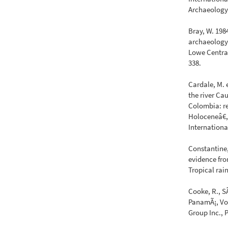
Archaeology,
Bray, W. 198
archaeologyâ
Lowe Central
338.
Cardale, M. 
the river Ca
Colombia: re
Holoceneâ€,
Internationa
Constantine,
evidence fro
Tropical rain
Cooke, R., S
PanamÃ¡, Vol
Group Inc., 