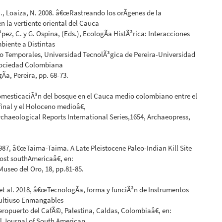
J., Loaiza, N. 2008. â€œRastreando los orÃ­genes de la
en la vertiente oriental del Cauca
³pez, C. y G. Ospina, (Eds.), EcologÃ­a HistÃ³rica: Interacciones
biente a Distintas
o Temporales, Universidad TecnolÃ³gica de Pereira-Universidad
Sociedad Colombiana
Ã­a, Pereira, pp. 68-73.
mesticaciÃ³n del bosque en el Cauca medio colombiano entre el
final y el Holoceno medioâ€,
Archaeological Reports International Series,1654, Archaeopress,
 1987, â€œTaima-Taima. A Late Pleistocene Paleo-Indian Kill Site
st southAmericaâ€, en:
 Museo del Oro, 18, pp.81-85.
 et al. 2018, â€œTecnologÃ­a, forma y funciÃ³n de Instrumentos
Multiuso Enmangables
eropuerto del CafÃ©, Palestina, Caldas, Colombiaâ€, en:
l Journal of South American