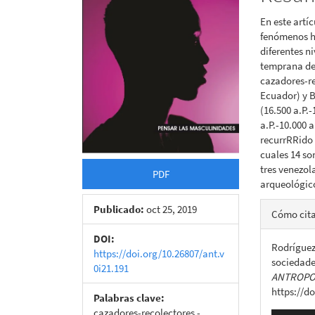
artículo
artícu
En este artí
fenómenos h
diferentes n
temprana de
cazadores-re
Ecuador) y B
(16.500 a.P.
a.P.-10.000 
recurrRRido a
cuales 14 s
tres venezol
PDF
arqueológico
Detall
Publicado:
oct 25, 2019
Cómo cit
del
DOI:
Rodríguez,
artícu
https://doi.org/10.26807/ant.v
sociedade
0i21.191
ANTROPOL
https://d
Palabras clave:
cazadores-recolectores -