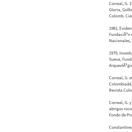
Correal, G. 
Gloria, Golfo
Colomb. Cienc
1981, Evide
FundaciÃ³n 
Nacionales, 
1979, Inves
Sueva, Fund
ArqueolÃ³gic
Correal, G. e
Colombiaâ€,
Revista Colo
Correal, G. 
abrigos roc
Fondo de Pro
Constantine,