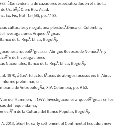
1983, â€œEvidencia de cazadores especializados en el sitio La
 de UrabÃ¡â€, en: Rev. Acad.
. Ex. Fis, Nat, 15 (58), pp.77-82.
ncias culturales y megafauna pleistocÃ©nica en Colombia,
de Investigaciones ArqueolÃ³gicas
Banco de la RepÃºblica, BogotÃ¡.
tigaciones arqueolÃ³gicas en Abrigos Rocosos de NemocÃ³n y
aciÃ³n de Investigaciones
as Nacionales, Banco de la RepÃºblica, BogotÃ¡.
t al. 1970, â€œArtefactos lÃ­ticos de abrigos rocosos en: El Abra,
 Informe preliminar, en:
mbiana de AntropologÃ­a, XIV, Colombia, pp. 9-53.
y Van der Hammen, T. 1977, Investigaciones arqueolÃ³gicas en los
osos del Tequendama,
mociÃ³n de la Cultura del Banco Popular, BogotÃ¡.
 A. 2013, â€œThe early settlement of Continental Ecuador: new