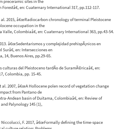
m preceramic sites in the
n Forestâ€, en: Cuaternary International 317, pp.112-117.
t al. 2015, â€œRadiocarbon chronology of terminal Pleistocene
locene occupation in the
 Valle, Colombiaâ€, en: Cuaternary International 363, pp.43-54.
 2013. â€œSedentarismos y complejidad prehispÃ¡nicos en
 Surâ€, en: Intersecciones en
a, 14, Buenos Aires, pp.29-65.
 culturas del Pleistoceno tardÃ­o de SuramÃ©ricaâ€, en:
7, Colombia, pp. 15-45.
t al. 2007, â€œA Hollocene polen record of vegetation change
mpact from Pantano de
ntra-Andean basin of Duitama, Colombiaâ€, en: Review of
and Palynology 145 (1),
 Niccolucci, F. 2017, â€œFormally defining the time-space
al culture relation: Problems