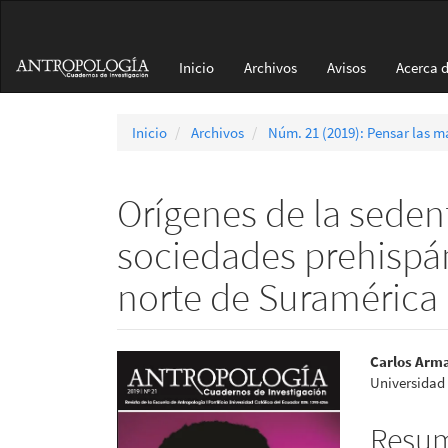
Navegación
principal
Contenido
Inicio
Archivos
Avisos
Acerca 
principal
Barra
lateral
Inicio
Archivos
Núm. 21 (2019): Pensar las m
Orígenes de la sedent
sociedades prehispáni
norte de Suramérica
Barra
Conte
Carlos Arm
Universidad 
lateral
princi
del
del
Resu