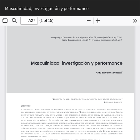
Volver
Des
De
Masculinidad, investigación y performance
a
PD
los
detalles
del
artículo