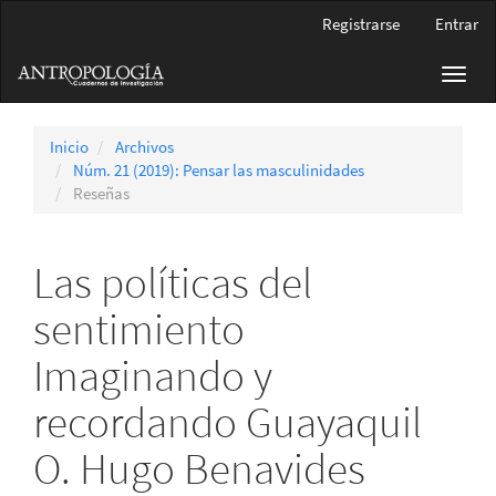
Navegación
Registrarse
Entrar
principal
Contenido
Toggl
principal
navig
Barra
lateral
Inicio
Archivos
Núm. 21 (2019): Pensar las masculinidades
Reseñas
Las políticas del
sentimiento
Imaginando y
recordando Guayaquil
O. Hugo Benavides