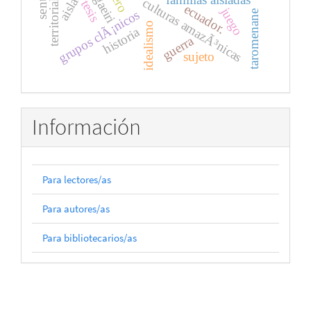
territorialidad
aislados
tagaeiri
culturas amazÃ³nicas
tesis
ecuador.
juego
grupos clÃ¡nicos
taromenane
idealismo
historia
guerra
sujeto
Información
Para lectores/as
Para autores/as
Para bibliotecarios/as