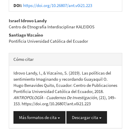
DOI:
https://doi.org/10.26807/ant.v0i21.223
Contenido
Israel Idrovo Landy
Centro de Etnografía Interdisciplinar KALEIDOS
principal
Santiago Vizcaíno
del
Pontificia Universidad Católica del Ecuador
artículo
Detalles
Cómo citar
del
Idrovo Landy, I., & Vizcaíno, S. (2019). Las políticas del
artículo
sentimiento Imaginando y recordando Guayaquil O.
Hugo Benavides Quito, Ecuador: Centro de Publicaciones
Pontificia Universidad Católica del Ecuador, 2018.
ANTROPOLOGÍA - Cuadernos De Investigación
, (21), 149–
153. https://doi.org/10.26807/ant.v0i21.223
Más formatos de cita
Descargar cita