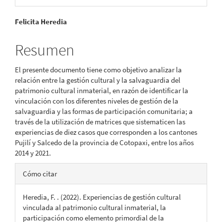
Contenido
Felicita Heredia
principal
Resumen
del
El presente documento tiene como objetivo analizar la
artículo
relación entre la gestión cultural y la salvaguardia del
patrimonio cultural inmaterial, en razón de identificar la
vinculación con los diferentes niveles de gestión de la
salvaguardia y las formas de participación comunitaria; a
través de la utilización de matrices que sistematicen las
experiencias de diez casos que corresponden a los cantones
Pujilí y Salcedo de la provincia de Cotopaxi, entre los años
2014 y 2021.
Detalles
Cómo citar
del
Heredia, F. . (2022). Experiencias de gestión cultural
artículo
vinculada al patrimonio cultural inmaterial, la
participación como elemento primordial de la