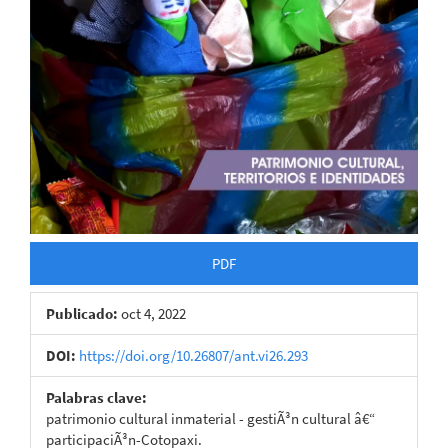
PDF
Publicado:
oct 4, 2022
DOI:
https://doi.org/10.26807/ant.vi26.293
Palabras clave:
patrimonio cultural inmaterial - gestiÃ³n cultural â€“
participaciÃ³n-Cotopaxi.