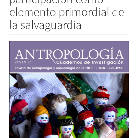
elemento primordial de
la salvaguardia
Barra
lateral
del
artículo