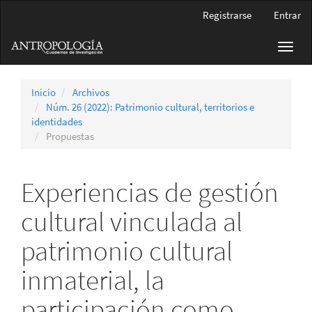
Navegación
Registrarse
Entrar
principal
Contenido
Toggl
principal
navig
Barra
lateral
Inicio
Archivos
Núm. 26 (2022): Patrimonio cultural, territorios e
identidades
Propuestas
Experiencias de gestión
cultural vinculada al
patrimonio cultural
inmaterial, la
participación como