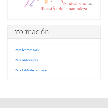
juego
idealismo
filosofÃ­a de la naturaleza
Información
Para lectores/as
Para autores/as
Para bibliotecarios/as