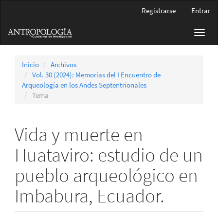
Navegación
Registrarse
Entrar
principal
Contenido
Toggl
principal
navig
Barra
lateral
Inicio
Archivos
Vol. 30 (2024): Memorias del I Encuentro de
Arqueología en los Andes Septentrionales
Tema
Vida y muerte en
Huataviro: estudio de un
pueblo arqueológico en
Imbabura, Ecuador.