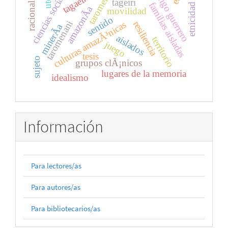
cÃ³digo guerrero
racionalismo
taromenane
ciencias sociales
tagaeiri
tageiri
familias aisladas
etnicidad
amazonÃ­a
movilidad
sentido
taromenani
resiliencia
culturas amazÃ³nicas
minerÃ­a
aislados
territorio
juego
tesis
sujeto
grupos clÃ¡nicos
lugares de la memoria
idealismo
Información
Para lectores/as
Para autores/as
Para bibliotecarios/as