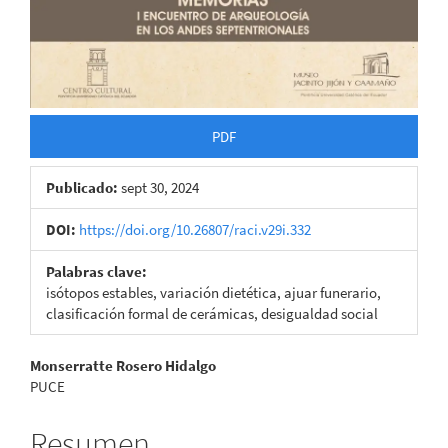
PDF
Publicado:
sept 30, 2024
DOI:
https://doi.org/10.26807/raci.v29i.332
Palabras clave:
isótopos estables, variación dietética, ajuar funerario,
clasificación formal de cerámicas, desigualdad social
Contenido
Monserratte Rosero Hidalgo
PUCE
principal
del
Resumen