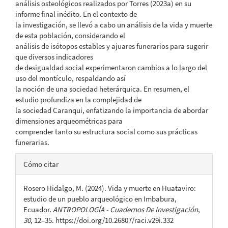
análisis osteológicos realizados por Torres (2023a) en su
informe final inédito. En el contexto de
la investigación, se llevó a cabo un análisis de la vida y muerte
de esta población, considerando el
análisis de isótopos estables y ajuares funerarios para sugerir
que diversos indicadores
de desigualdad social experimentaron cambios a lo largo del
uso del montículo, respaldando así
la noción de una sociedad heterárquica. En resumen, el
estudio profundiza en la complejidad de
la sociedad Caranqui, enfatizando la importancia de abordar
dimensiones arqueométricas para
comprender tanto su estructura social como sus prácticas
funerarias.
Detalles
Cómo citar
del
Rosero Hidalgo, M. (2024). Vida y muerte en Huataviro:
artículo
estudio de un pueblo arqueológico en Imbabura,
Ecuador.
ANTROPOLOGÍA - Cuadernos De Investigación
,
30
, 12–35. https://doi.org/10.26807/raci.v29i.332