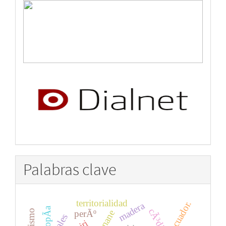
Palabras clave
territorialidad
ecuador.
madera
utopÃ­a
perÃº