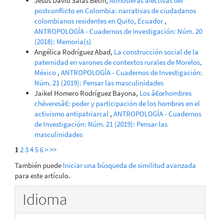
Jesús David Salas Betin,
Atmósferas afectivas del
postconflicto en Colombia: narrativas de ciudadanos
colombianos residentes en Quito, Ecuador
,
ANTROPOLOGÍA - Cuadernos de Investigación: Núm. 20
(2018): Memoria(s)
Angélica Rodríguez Abad,
La construcción social de la
paternidad en varones de contextos rurales de Morelos,
México
,
ANTROPOLOGÍA - Cuadernos de Investigación:
Núm. 21 (2019): Pensar las masculinidades
Jaikel Homero Rodríguez Bayona,
Los â€œhombres
chéveresâ€: poder y participación de los hombres en el
activismo antipatriarcal
,
ANTROPOLOGÍA - Cuadernos
de Investigación: Núm. 21 (2019): Pensar las
masculinidades
1
2
3
4
5
6
>
>>
También puede
Iniciar una búsqueda de similitud avanzada
para este artículo.
Idioma