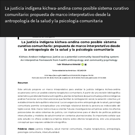
Volver
La justicia indígena kichwa-andina como posible sistema curativo
a
comunitario: propuesta de marco interpretativo desde la
los
antropología de la salud y la psicología comunitaria
detalles
del
Des
artículo
De
PD