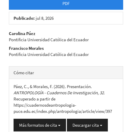
PDF
Publicado:
jul 8, 2026
Contenido
Carolina Páez
Pontificia Universidad Católica del Ecuador
principal
Francisco Morales
del
Pontificia Universidad Católica del Ecuador
artículo
Detalles
Cómo citar
del
Páez, C., & Morales, F. (2026). Presentación.
artículo
ANTROPOLOGÍA - Cuadernos De Investigación
,
32
.
Recuperado a partir de
https://cuadernosdeantropologia-
puce.edu.ec/index.php/antropologia/article/view/397
Más formatos de cita
Descargar cita