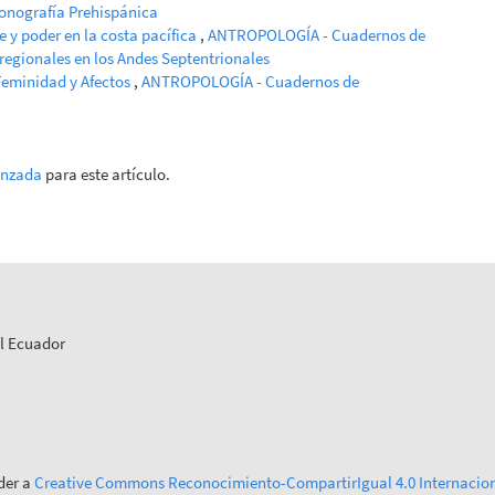
conografía Prehispánica
e y poder en la costa pacífica
,
ANTROPOLOGÍA - Cuadernos de
rregionales en los Andes Septentrionales
Feminidad y Afectos
,
ANTROPOLOGÍA - Cuadernos de
anzada
para este artículo.
el Ecuador
der a
Creative Commons Reconocimiento-CompartirIgual 4.0 Internacion