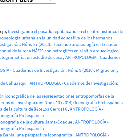
ejo,
Investigando el pasado republicano en el centro histórico de
rqueología urbana en la unidad educativa de los hermanos
stigación: Núm. 27 (2023): Haciendo arqueología en Ecuador
ial de la roca NÂ°29 con petroglifos en el sitio arqueológico
otogrametría: un estudio de caso
,
ANTROPOLOGÍA - Cuadernos
ÍA - Cuadernos de Investigación: Núm. 9 (2010): Migración y
o de Cahuasquí
,
ANTROPOLOGÍA - Cuadernos de Investigación:
ión iconográfica de las representaciones antropomorfas de la
os de Investigación: Núm. 13 (2014): Iconografía Prehispánica
ica de la cultura de â€œLos Cerrosâ€
,
ANTROPOLOGÍA -
conografía Prehispánica
iconografía de la cultura Jama-Coaque
,
ANTROPOLOGÍA -
conografía Prehispánica
ra Bahía, una perspectiva iconográfica
,
ANTROPOLOGÍA -