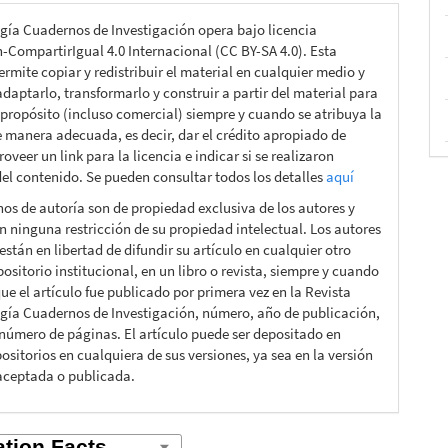
gía Cuadernos de Investigación opera bajo licencia
n-CompartirIgual 4.0 Internacional (CC BY-SA 4.0). Esta
ermite copiar y redistribuir el material en cualquier medio y
daptarlo, transformarlo y construir a partir del material para
 propósito (incluso comercial) siempre y cuando se atribuya la
e manera adecuada, es decir, dar el crédito apropiado de
roveer un link para la licencia e indicar si se realizaron
el contenido. Se pueden consultar todos los detalles
aquí
hos de autoría son de propiedad exclusiva de los autores y
n ninguna restricción de su propiedad intelectual. Los autores
están en libertad de difundir su artículo en cualquier otro
ositorio institucional, en un libro o revista, siempre y cuando
ue el artículo fue publicado por primera vez en la Revista
gía Cuadernos de Investigación, número, año de publicación,
 número de páginas. El artículo puede ser depositado en
ositorios en cualquiera de sus versiones, ya sea en la versión
aceptada o publicada.