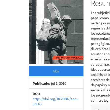
Resu
del
del
Las subjetiv
artículo
artícu
papel como e
miden por me
según las dif
los escolare
representaci
pedagógico. 
de explorar 
ecuatorianos
enseñanza es
caracterizac
ideas acerca
PDF
análisis de 
escolares de
Publicado:
jul 1, 2010
de papás y m
escuela y las
DOI:
los progenit
https://doi.org/10.26807/ant.v
confiere leg
0i9.63
Detall