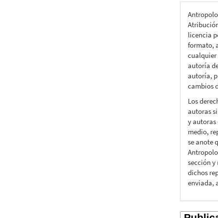
Antropolo
Atribució
licencia p
formato, a
cualquier
autoría d
autoría, p
cambios d
Los derec
autoras si
y autoras 
medio, rep
se anote q
Antropolo
sección y
dichos rep
enviada, 