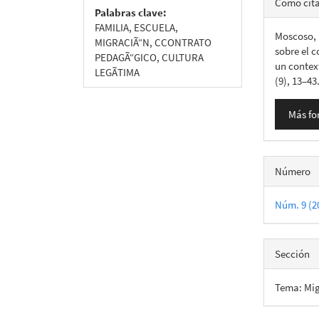
Cómo cit
Palabras clave:
del
FAMILIA, ESCUELA,
Moscoso, 
artícu
MIGRACIÃ“N, CCONTRATO
sobre el c
PEDAGÃ“GICO, CULTURA
un contex
LEGÃTIMA
(9), 13–43
Más fo
Número
Núm. 9 (2
Sección
Tema: Mig