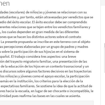
men
idades (escolares) de niños/as y jóvenes se relacionan con su
lo
studiantes y, por tanto, están atravesadas por veredictos que se
dio del éxito escolar. El éxito escolar debe ser comprendido
erentes relaciones que se tejen entre los veredictos familiares y
s, los cuales dependen en gran medida de las diferentes
ones que se hacen los distintos actores sobre el contrato
La presente propuesta se inscribe en este terreno con el objeto
las percepciones elaboradas por un grupo de padres y madres
 sobre la participación de sus hijos/as en el sistema de
pañol. El trabajo considera tres aspectos: una breve
ión del trayecto migratorio familiar, una presentación de las
 de la educación de los hijos en un contexto trasnacional y un
los discursos sobre algunos factores decisivos en las trayectorias
 los niños/as y jóvenes como el apoyo escolar, la participación
amás en la institución, los criterios para la elección de la
 expectativas familiares. Se sostiene la idea de que la actitud de
ores hacia la escuela, en lugar de ser chocante o incompatible, le
itimidad pues reafirma las bases en las cuales se asienta.
es