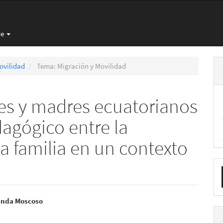
de
ovilidad
Tema: Migración y Movilidad
es y madres ecuatorianos
dagógico entre la
 la familia en un contexto
E
u
a
nido
anda Moscoso
pal