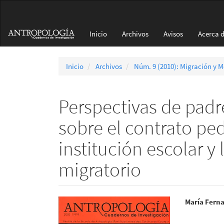
Navegación
principal
Contenido
Inicio
Archivos
Avisos
Acerca 
principal
Barra
lateral
Inicio
Archivos
Núm. 9 (2010): Migración y M
Perspectivas de padr
sobre el contrato pe
institución escolar y
migratorio
Barra
Conte
María Fern
lateral
princi