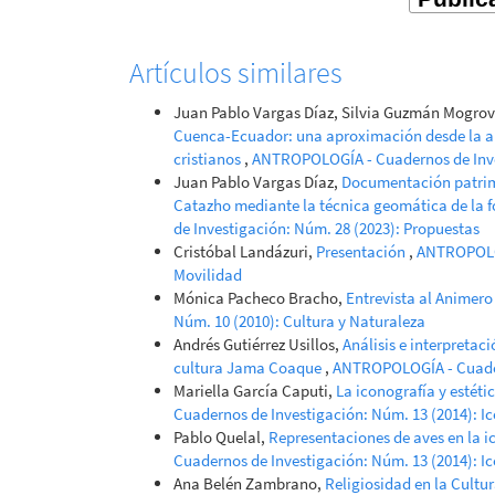
Artículos similares
Juan Pablo Vargas Díaz, Silvia Guzmán Mogrov
Cuenca-Ecuador: una aproximación desde la a
cristianos
,
ANTROPOLOGÍA - Cuadernos de Inve
Juan Pablo Vargas Díaz,
Documentación patrimon
Catazho mediante la técnica geomática de la f
de Investigación: Núm. 28 (2023): Propuestas
Cristóbal Landázuri,
Presentación
,
ANTROPOLOG
Movilidad
Mónica Pacheco Bracho,
Entrevista al Animer
Núm. 10 (2010): Cultura y Naturaleza
Andrés Gutiérrez Usillos,
Análisis e interpretac
cultura Jama Coaque
,
ANTROPOLOGÍA - Cuadern
Mariella García Caputi,
La iconografía y estét
Cuadernos de Investigación: Núm. 13 (2014): I
Pablo Quelal,
Representaciones de aves en la 
Cuadernos de Investigación: Núm. 13 (2014): I
Ana Belén Zambrano,
Religiosidad en la Cultu