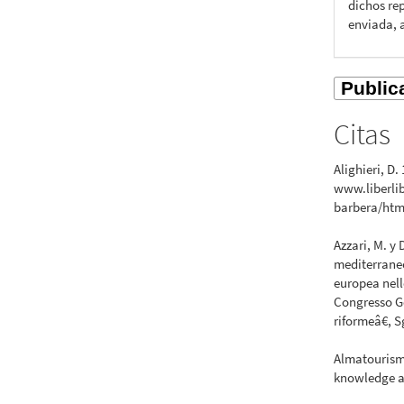
dichos rep
enviada, 
Citas
Alighieri, D.
www.liberlib
barbera/htm
Azzari, M. y
mediterraneo
europea nell
Congresso Ge
riformeâ€, 
Almatourism
knowledge an