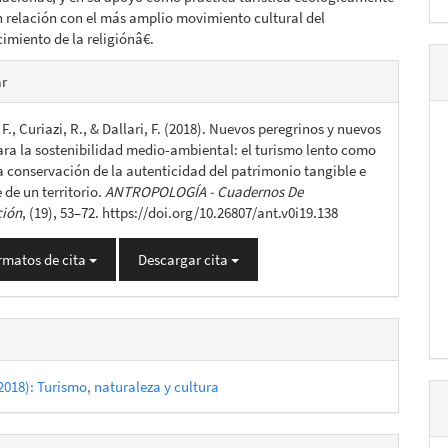
n relación con el más amplio movimiento cultural del
miento de la religiónâ€.
es
ar
 F., Curiazi, R., & Dallari, F. (2018). Nuevos peregrinos y nuevos
lo
para la sostenibilidad medio-ambiental: el turismo lento como
la conservación de la autenticidad del patrimonio tangible e
 de un territorio.
ANTROPOLOGÍA - Cuadernos De
ción
, (19), 53–72. https://doi.org/10.26807/ant.v0i19.138
rmatos de cita
Descargar cita
2018): Turismo, naturaleza y cultura