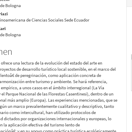
nido
 de Bologna
pal
iazi
tinoamericana de Ciencias Sociales Sede Ecuador
lari
lo
 de Bologna
men
o ofrece una lectura de la evolución del estado del arte en
royectos de desarrollo turístico local sostenible, en el marco del
lentoâ€ de peregrinación, como aplicación concreta de
 armonización entre turismo y ambiente. Se hará referencia,
mpírico, a unos casos en el ámbito interregional (La Vía
 el Parque Nacional de las Florestas Casentinesi), dentro de un
onal más amplio (Europa). Las experiencias mencionadas, que se
egún un marco prevalentemente cualitativo y descriptivo, tanto
inario como intercultural, han utilizado protocolos de
ad dictados por organizaciones internacionales y europeas, lo
en la aplicación efectiva del turismo lento de
aciónâ€; y en su apoyo como práctica turística ecológicamente