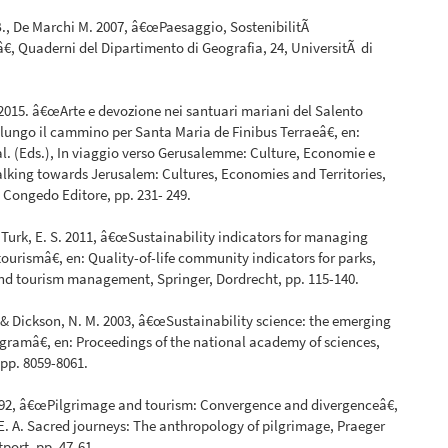
B., De Marchi M. 2007, â€œPaesaggio, SostenibilitÃ
€, Quaderni del Dipartimento di Geografia, 24, UniversitÃ di
 2015. â€œArte e devozione nei santuari mariani del Salento
lungo il cammino per Santa Maria de Finibus Terraeâ€, en:
 al. (Eds.), In viaggio verso Gerusalemme: Culture, Economie e
Walking towards Jerusalem: Cultures, Economies and Territories,
 Congedo Editore, pp. 231- 249.
y Turk, E. S. 2011, â€œSustainability indicators for managing
urismâ€, en: Quality-of-life community indicators for parks,
nd tourism management, Springer, Dordrecht, pp. 115-140.
, & Dickson, N. M. 2003, â€œSustainability science: the emerging
gramâ€, en: Proceedings of the national academy of sciences,
 pp. 8059-8061.
992, â€œPilgrimage and tourism: Convergence and divergenceâ€,
 E. A. Sacred journeys: The anthropology of pilgrimage, Praeger
tport, pp. 47-61.