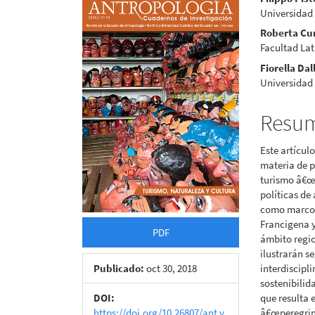
Barra
Conte
Universidad
lateral
princi
Roberta Cur
del
del
Facultad La
Fiorella Dal
artículo
artícu
Universidad
Resu
Este artícul
materia de p
turismo â€œ
políticas de
como marco e
Francigena y
PDF
ámbito regi
ilustrarán s
Publicado:
oct 30, 2018
interdiscipl
sostenibilid
DOI:
que resulta 
https://doi.org/10.26807/ant.v
â€œperegrin