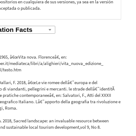
ositorios en cualquiera de sus versiones, ya sea en la versión
aceptada o publicada.
 1965, â€œVita nova. Florenceâ€, en:
er.it/mediateca/libri/a/alighieri/vita_nuova_edizione_
l/testo.htm
 Dallari, F. 2018, â€œLe vie romee dellâ€˜europa e del
 di viandanti, pellegrini e mercanti. le strade dellâ€˜identitÃ
e pratiche contemporaneeâ€, en: Salvatori, F., Atti del XXXII
ografico Italiano. Lâ€˜apporto della geografia tra rivoluzione e
Sgi, Roma.
. 2018, Sacred landscape: an invaluable resource between
d sustainable local tourism development,vol 9, No 8.