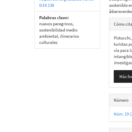
0i19.138
sostenible e
â€œreverdeci
Palabras clave:
Detall
nuevos peregrinos,
Cómo cit
del
sostenibilidad medio
ambiental, itinerarios
Pistocchi,
artícu
culturales
turistas 
vía para 
intangible
Investiga
Más fo
Número
Núm. 19 (