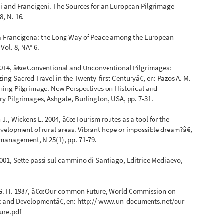
i and Francigeni. The Sources for an European Pilgrimage
8, N. 16.
ia Francigena: the Long Way of Peace among the European
Vol. 8, NÂ° 6.
2014, â€œConventional and Unconventional Pilgrimages:
ing Sacred Travel in the Twenty-first Centuryâ€, en: Pazos A. M.
ining Pilgrimage. New Perspectives on Historical and
 Pilgrimages, Ashgate, Burlington, USA, pp. 7-31.
J., Wickens E. 2004, â€œTourism routes as a tool for the
elopment of rural areas. Vibrant hope or impossible dream?â€,
management, N 25(1), pp. 71-79.
001, Sette passi sul cammino di Santiago, Editrice Mediaevo,
G. H. 1987, â€œOur common Future, World Commission on
 and Developmentâ€, en: http:// www.un-documents.net/our-
ure.pdf