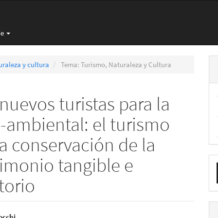
de
uraleza y cultura
Tema: Turismo, Naturaleza y Cultura
nuevos turistas para la
-ambiental: el turismo
la conservación de la
E
rimonio tangible e
u
torio
a
occhi