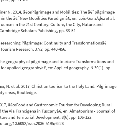
iner N. 2014, â€œPilgrimage and Mobilities: The â€˜pilgrimage
in the â€˜New Mobilities Paradigmâ€, en: Lois-GonzÃ¡lez et al.
Tourism in the 21st Century: Culture, the City, Nature and
, Cambridge Scholars Publishing, pp. 33-54.
esearching Pilgrimage: Continuity and Transformationsâ€,
 Tourism Research, 37/2, pp. 440-456.
he geography of pilgrimage and tourism: Transformations and
 for applied geographyâ€, en: Applied geography, N 30(1), pp.
ner, N. et al. 2017, Christian tourism to the Holy Land: Pilgrimage
ty crisis, Routledge.
 2017, â€œFood and Gastronomic Tourism for Developing Rural
 the Via Francigena in Tuscanyâ€, en: Almatourism - Journal of
ture and Territorial Development, 8(6), pp. 106-122.
doi.org/10.6092/issn.2036-5195/6228