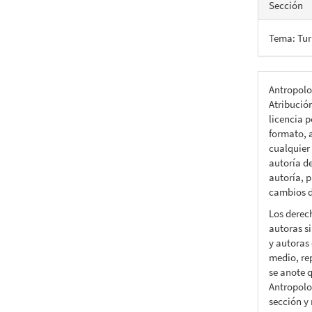
Sección
Tema: Tur
Antropolo
Atribució
licencia p
formato, a
cualquier
autoría d
autoría, p
cambios d
Los derec
autoras si
y autoras 
medio, rep
se anote q
Antropolo
sección y