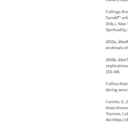
Collings-Kre
Turnâ€™ with
(Eds.), New 
Spirituality
2010a, â€œR
en:Annals of
2010b, â€œT
implications
153-164.
Collins-Krei
during securi
Corinto, G.
Areas Around
Tourism, Cul
doi:https://