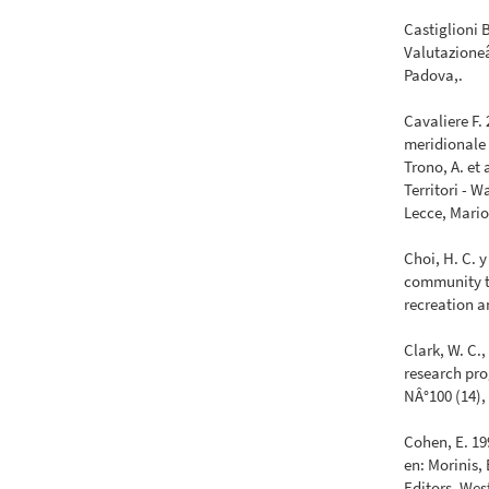
Castiglioni 
Valutazioneâ
Padova,.
Cavaliere F.
meridionale 
Trono, A. et
Territori - 
Lecce, Mario
Choi, H. C. 
community to
recreation a
Clark, W. C.
research pro
NÂ°100 (14),
Cohen, E. 1
en: Morinis,
Editors, Wes