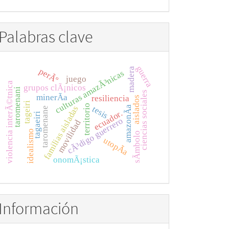
Palabras clave
guerra
madera
perÃº
culturas amazÃ³nicas
juego
violencia interÃ©tnica
grupos clÃ¡nicos
taromenani
ciencias sociales
minerÃ­a
resiliencia
aislados
tageiri
territorio
familias aisladas
tesis
amazonÃ­a
taromenane
ecuador.
tagaeiri
cÃ³digo guerrero
movilidad
idealismo
sÃ­mbolo
utopÃ­a
onomÃ¡stica
Información