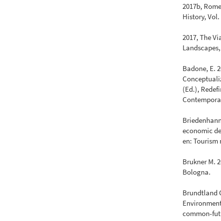
2017b, Rome
History, Vol. 
2017, The V
Landscapes, 
Badone, E. 
Conceptualiz
(Ed.), Redef
Contemporary
Briedenhann 
economic dev
en: Tourism 
Brukner M. 2
Bologna.
Brundtland 
Environment
common-fut