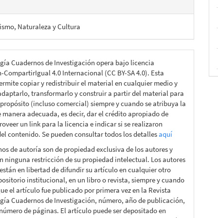
ismo, Naturaleza y Cultura
gía Cuadernos de Investigación opera bajo licencia
n-CompartirIgual 4.0 Internacional (CC BY-SA 4.0). Esta
ermite copiar y redistribuir el material en cualquier medio y
daptarlo, transformarlo y construir a partir del material para
 propósito (incluso comercial) siempre y cuando se atribuya la
e manera adecuada, es decir, dar el crédito apropiado de
roveer un link para la licencia e indicar si se realizaron
el contenido. Se pueden consultar todos los detalles
aquí
hos de autoría son de propiedad exclusiva de los autores y
n ninguna restricción de su propiedad intelectual. Los autores
están en libertad de difundir su artículo en cualquier otro
ositorio institucional, en un libro o revista, siempre y cuando
ue el artículo fue publicado por primera vez en la Revista
gía Cuadernos de Investigación, número, año de publicación,
 número de páginas. El artículo puede ser depositado en