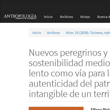
Navegación
principal
Contenido
Inicio
Archivos
Avisos
Acerca 
principal
Barra
lateral
Inicio
Archivos
Núm. 19 (2018): Turismo, nat
Nuevos peregrinos y 
sostenibilidad medio
lento como vía para 
autenticidad del pat
intangible de un terri
Filippo Pist