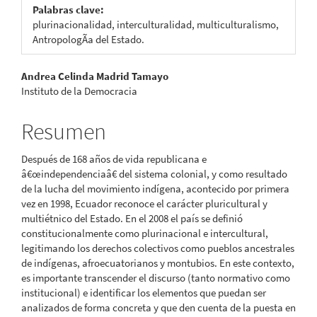
Palabras clave:
plurinacionalidad, interculturalidad, multiculturalismo,
AntropologÃ­a del Estado.
Contenido
Andrea Celinda Madrid Tamayo
Instituto de la Democracia
principal
del
Resumen
artículo
Después de 168 años de vida republicana e
â€œindependenciaâ€ del sistema colonial, y como resultado
de la lucha del movimiento indígena, acontecido por primera
vez en 1998, Ecuador reconoce el carácter pluricultural y
multiétnico del Estado. En el 2008 el país se definió
constitucionalmente como plurinacional e intercultural,
legitimando los derechos colectivos como pueblos ancestrales
de indígenas, afroecuatorianos y montubios. En este contexto,
es importante transcender el discurso (tanto normativo como
institucional) e identificar los elementos que puedan ser
analizados de forma concreta y que den cuenta de la puesta en