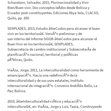
Schavelzon, Salvador, 2015, Plurinacionalidad y Vivir
Bien/Buen vivir. Dos conceptos leÃ­dos desde Bolivia y
Ecuador post-constituyentes, Ediciones Abya Yala, CLACSO,
Quito, pp. 269.
SENPLADES, 2013, Estudio â€œCostos para alcanzar el buen
vivir en los territoriosâ€. VersiÃ³n preliminar y de
uso interno del Informe SIGOB â€œCostos para alcanzar el
Buen Vivir en los territoriosâ€, SENPLADES,
Subsecretaria de cambio institucional y SubsecretarÃ­a de
planificaciÃ³n nacional, territorial y polÃ­ticas
pÃºblicas, Quito.
ViaÃ±a, Jorge, 2011, La interculturalidad como herramienta de
emancipaciÃ³n. Hacia una redefiniciÃ³n de la
interculturalidad y de sus usos estatales, Instituto
internacional de integraciÃ³n. Convenio AndrÃ©s Bello, La
Paz, Bolivia.
2010, â€œInterculturalidad crÃ­tica y educaciÃ³n
interculturalâ€, en: ViaÃ±a, Jorge y Luis, Tapia, Construyendo