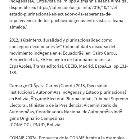
indÃ­genasâ€, Entrevista de Philipp Altmann a Ileana Almeida,
disponible en: https://lalineadefuego. info/2016/10/11/el-
estado-plurinacional-en-ecuador-o-la-esperanza-de-
supervivencia-de-los-pueblosindigenas-entrevista-a-ileana-
almeida/
2012, â€œInterculturalidad y plurinacionalidad como
conceptos decoloniales â€“ Colonialidad y discurso del
movimiento indÃ­gena en el Ecuadorâ€, en: Cairo Carou,
Heriberto et al., XV Encuentro de Latinoamericanistas
EspaÃ±oles, Trama editorial, CEEIB, Madrid, EspaÃ±a, pp.131-
138.
Camargo ChÃ¡vez, Carlos (Coord.) 2018, Diversidad
institucional. AutonomÃ­as indÃ­genas y Estado plurinacional
en Bolivia, Ã“rgano Electoral Plurinacional, Tribunal Supremo
Electoral, Ministerio de la Presidencia, Viceministerio de
AutonomÃ­as, Coordinadora Nacional de AutonomÃ­as IndÃ­
gena Originario Campesinas
(CONAIOC), PNUD, Bolivia.
CONAIE 2007a. Propuesta de la CONAIE frente a la Asamblea