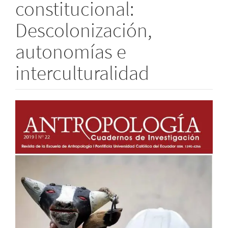
constitucional:
Descolonización,
autonomías e
interculturalidad
Barra
lateral
del
artículo