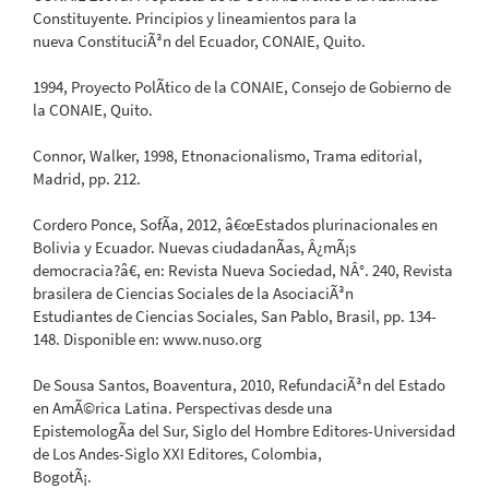
Constituyente. Principios y lineamientos para la
nueva ConstituciÃ³n del Ecuador, CONAIE, Quito.
1994, Proyecto PolÃ­tico de la CONAIE, Consejo de Gobierno de
la CONAIE, Quito.
Connor, Walker, 1998, Etnonacionalismo, Trama editorial,
Madrid, pp. 212.
Cordero Ponce, SofÃ­a, 2012, â€œEstados plurinacionales en
Bolivia y Ecuador. Nuevas ciudadanÃ­as, Â¿mÃ¡s
democracia?â€, en: Revista Nueva Sociedad, NÂ°. 240, Revista
brasilera de Ciencias Sociales de la AsociaciÃ³n
Estudiantes de Ciencias Sociales, San Pablo, Brasil, pp. 134-
148. Disponible en: www.nuso.org
De Sousa Santos, Boaventura, 2010, RefundaciÃ³n del Estado
en AmÃ©rica Latina. Perspectivas desde una
EpistemologÃ­a del Sur, Siglo del Hombre Editores-Universidad
de Los Andes-Siglo XXI Editores, Colombia,
BogotÃ¡.