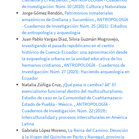
de Investigación: Núm. 10 (2010): Cultura y Naturaleza
Jorge Gómez Rendón,
Patrimonios inmateriales
amazónicos de Orellana y Sucumbíos
,
ANTROPOLOGÍA
- Cuadernos de Investigación: Núm. 25 (2021): Estudios
de antropología y arqueología
Juan Pablo Vargas Díaz, Silvia Guzmán Mogrovejo,
Investigando el pasado republicano en el centro
histórico de Cuenca-Ecuador: una aproximación desde
la arqueología urbana en la unidad educativa de los
hermanos cristianos
,
ANTROPOLOGÍA - Cuadernos de
Investigación: Núm. 27 (2023): Haciendo arqueología en
Ecuador
Natalia Zúñiga Cruz,
¿Qué pasa si cambia? â€“ El
esencialismo funcional dentro del multiculturalismo.
Estudio de caso en la Comunidad de Cuahtamazaco -
Estado de Puebla - México.
,
ANTROPOLOGÍA -
Cuadernos de Investigación: Núm. 22 (2019):
Interculturalidad y procesos interculturales en América
Latina
Gabriela López Moreno,
La Reina del Camino. Devoción
a la Virgen del Quinche en Pacto y Nanegal, provincia