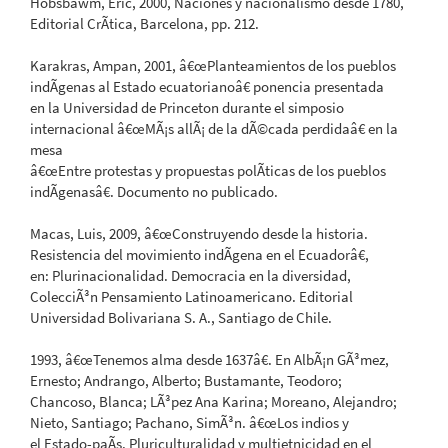
Hobsbawm, Eric, 2000, Naciones y nacionalismo desde 1780,
Editorial CrÃ­tica, Barcelona, pp. 212.
Karakras, Ampan, 2001, â€œPlanteamientos de los pueblos
indÃ­genas al Estado ecuatorianoâ€ ponencia presentada
en la Universidad de Princeton durante el simposio
internacional â€œMÃ¡s allÃ¡ de la dÃ©cada perdidaâ€ en la
mesa
â€œEntre protestas y propuestas polÃ­ticas de los pueblos
indÃ­genasâ€. Documento no publicado.
Macas, Luis, 2009, â€œConstruyendo desde la historia.
Resistencia del movimiento indÃ­gena en el Ecuadorâ€,
en: Plurinacionalidad. Democracia en la diversidad,
ColecciÃ³n Pensamiento Latinoamericano. Editorial
Universidad Bolivariana S. A., Santiago de Chile.
1993, â€œTenemos alma desde 1637â€. En AlbÃ¡n GÃ³mez,
Ernesto; Andrango, Alberto; Bustamante, Teodoro;
Chancoso, Blanca; LÃ³pez Ana Karina; Moreano, Alejandro;
Nieto, Santiago; Pachano, SimÃ³n. â€œLos indios y
el Estado-paÃ­s. Pluriculturalidad y multietnicidad en el