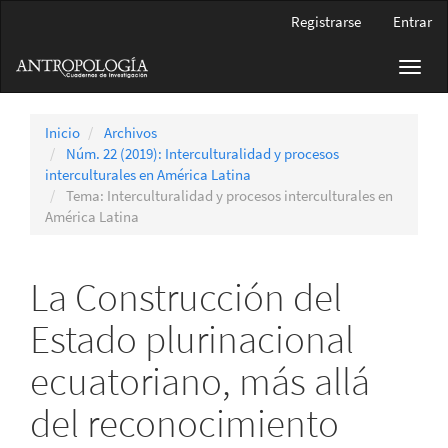
Navegación
Registrarse
Entrar
principal
Contenido
Toggl
principal
navig
Barra
lateral
Inicio
Archivos
Núm. 22 (2019): Interculturalidad y procesos
interculturales en América Latina
Tema: Interculturalidad y procesos interculturales en
América Latina
La Construcción del
Estado plurinacional
ecuatoriano, más allá
del reconocimiento