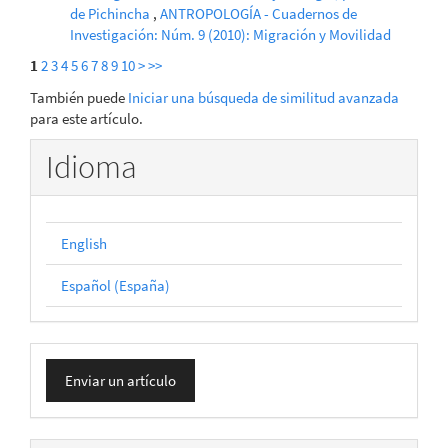
de Pichincha
,
ANTROPOLOGÍA - Cuadernos de
Investigación: Núm. 9 (2010): Migración y Movilidad
1
2
3
4
5
6
7
8
9
10
>
>>
También puede
Iniciar una búsqueda de similitud avanzada
para este artículo.
Idioma
English
Español (España)
Enviar
Enviar un artículo
un
artículo