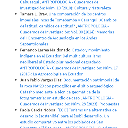
Cahuasquí
,
ANTROPOLOGÍA - Cuadernos de
Investigación: Núm. 10 (2010): Cultura y Naturaleza
Tamara L. Bray,
Una comparación de los centros
imperiales incas de Tomebamba y Caranqui: ¿Cambios
de latitud, cambios de actitud?
,
ANTROPOLOGÍA -
Cuadernos de Investigación: Vol. 30 (2024): Memorias
del I Encuentro de Arqueología en los Andes
Septentrionales
Fernando Larrea Maldonado,
Estado y movimiento
indígena en el Ecuador: Del multiculturalismo
neoliberal al Estado plurinacional degradado
,
ANTROPOLOGÍA - Cuadernos de Investigación: Núm. 17
(2016): La Agroecología en Ecuador
Juan Pablo Vargas Díaz,
Documentación patrimonial de
la roca NÂ°29 con petroglifos en el sitio arqueológico
Catazho mediante la técnica geomática de la
fotogrametría: un estudio de caso
,
ANTROPOLOGÍA -
Cuadernos de Investigación: Núm. 28 (2023): Propuestas
Paola García Noboa,
[ECO] Turismo una alternativa de
desarrollo [sostenible] para el [sub] desarrollo. Un
estudio comparativo entre los poblados de San
Clemente y El Recuerdo.
,
ANTROPOLOGÍA - Cuadernos