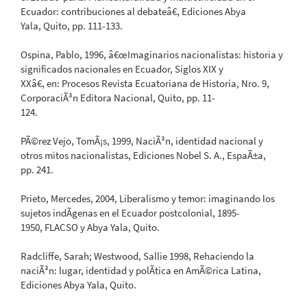
Ecuador: contribuciones al debateâ€, Ediciones Abya
Yala, Quito, pp. 111-133.
Ospina, Pablo, 1996, â€œImaginarios nacionalistas: historia y
significados nacionales en Ecuador, Siglos XIX y
XXâ€, en: Procesos Revista Ecuatoriana de Historia, Nro. 9,
CorporaciÃ³n Editora Nacional, Quito, pp. 11-
124.
PÃ©rez Vejo, TomÃ¡s, 1999, NaciÃ³n, identidad nacional y
otros mitos nacionalistas, Ediciones Nobel S. A., EspaÃ±a,
pp. 241.
Prieto, Mercedes, 2004, Liberalismo y temor: imaginando los
sujetos indÃ­genas en el Ecuador postcolonial, 1895-
1950, FLACSO y Abya Yala, Quito.
Radcliffe, Sarah; Westwood, Sallie 1998, Rehaciendo la
naciÃ³n: lugar, identidad y polÃ­tica en AmÃ©rica Latina,
Ediciones Abya Yala, Quito.