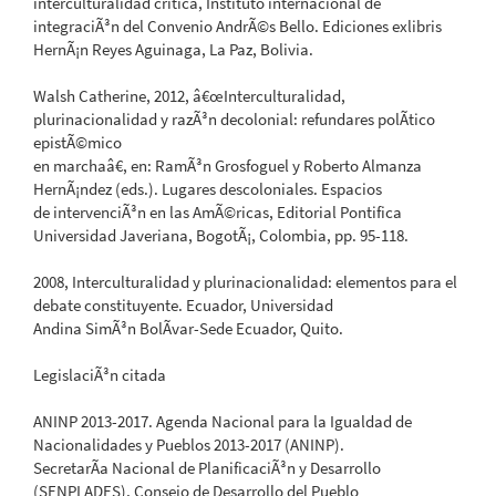
interculturalidad critica, Instituto internacional de
integraciÃ³n del Convenio AndrÃ©s Bello. Ediciones exlibris
HernÃ¡n Reyes Aguinaga, La Paz, Bolivia.
Walsh Catherine, 2012, â€œInterculturalidad,
plurinacionalidad y razÃ³n decolonial: refundares polÃ­tico
epistÃ©mico
en marchaâ€, en: RamÃ³n Grosfoguel y Roberto Almanza
HernÃ¡ndez (eds.). Lugares descoloniales. Espacios
de intervenciÃ³n en las AmÃ©ricas, Editorial Pontifica
Universidad Javeriana, BogotÃ¡, Colombia, pp. 95-118.
2008, Interculturalidad y plurinacionalidad: elementos para el
debate constituyente. Ecuador, Universidad
Andina SimÃ³n BolÃ­var-Sede Ecuador, Quito.
LegislaciÃ³n citada
ANINP 2013-2017. Agenda Nacional para la Igualdad de
Nacionalidades y Pueblos 2013-2017 (ANINP).
SecretarÃ­a Nacional de PlanificaciÃ³n y Desarrollo
(SENPLADES), Consejo de Desarrollo del Pueblo