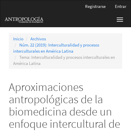
Navegación
Registrarse
Entrar
principal
Contenido
Toggl
principal
navig
Barra
lateral
Inicio
Archivos
Núm. 22 (2019): Interculturalidad y procesos
interculturales en América Latina
Tema: Interculturalidad y procesos interculturales en
América Latina
Aproximaciones
antropológicas de la
biomedicina desde un
enfoque intercultural de