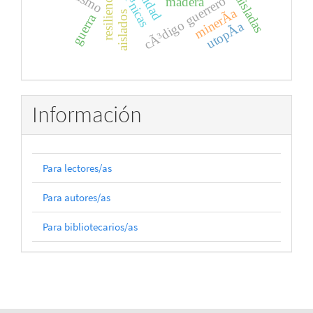
resiliencia
cÃ³digo guerrero
madera
minerÃ­a
aislados
guerra
utopÃ­a
Información
Para lectores/as
Para autores/as
Para bibliotecarios/as