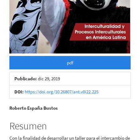
pdf
Publicado:
dic 29, 2019
DOI:
https://doi.org/10.26807/ant.v0i22.225
Contenido
Roberto España Bustos
principal
Resumen
del
Con la finalidad de desarrollar un taller para el intercambio de