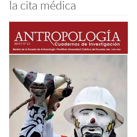
la cita médica
Barra
lateral
del
artículo