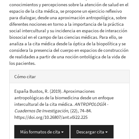
artículo
conocimientos y percepciones sobre la atención de salud en el
espacio de la cita médica, se propone un ejercicio reflexivo
para dialogar, desde una aproximación antropológica, sobre
diferentes nociones en torno a la importancia de la práctica
social intercultural y su incidencia en espacios de interacción
biosocial en el campo de las ciencias médicas. Para ello, se
analiza a la cita médica desde la óptica de la biopolítica y se
considera la presencia del cuerpo en espacios de construcción
de realidades a partir de una noción ontológica de la vida de
los pacientes.
Detalles
Cómo citar
del
España Bustos, R. (2019). Aproximaciones
artículo
antropológicas de la biomedicina desde un enfoque
intercultural de la cita médica.
ANTROPOLOGÍA -
Cuadernos De Investigación
, (22), 74–84.
https://doi.org/10.26807/ant.v0i22.225
Más formatos de cita
Descargar cita