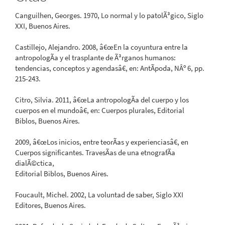
Canguilhen, Georges. 1970, Lo normal y lo patolÃ³gico, Siglo
XXI, Buenos Aires.
Castillejo, Alejandro. 2008, â€œEn la coyuntura entre la
antropologÃ­a y el trasplante de Ã³rganos humanos:
tendencias, conceptos y agendasâ€, en: AntÃ­poda, NÂº 6, pp.
215-243.
Citro, Silvia. 2011, â€œLa antropologÃ­a del cuerpo y los
cuerpos en el mundoâ€, en: Cuerpos plurales, Editorial
Biblos, Buenos Aires.
2009, â€œLos inicios, entre teorÃ­as y experienciasâ€, en
Cuerpos significantes. TravesÃ­as de una etnografÃ­a
dialÃ©ctica,
Editorial Biblos, Buenos Aires.
Foucault, Michel. 2002, La voluntad de saber, Siglo XXI
Editores, Buenos Aires.