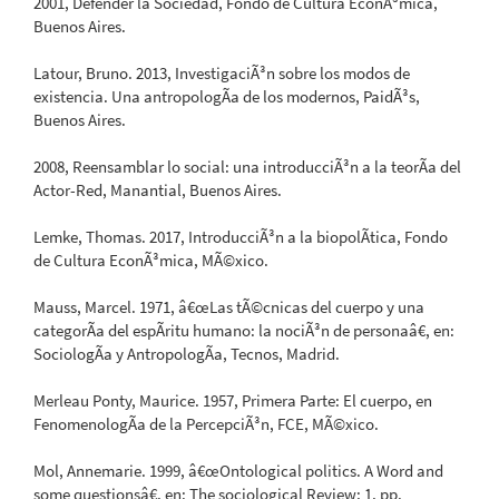
2001, Defender la Sociedad, Fondo de Cultura EconÃ³mica,
Buenos Aires.
Latour, Bruno. 2013, InvestigaciÃ³n sobre los modos de
existencia. Una antropologÃ­a de los modernos, PaidÃ³s,
Buenos Aires.
2008, Reensamblar lo social: una introducciÃ³n a la teorÃ­a del
Actor-Red, Manantial, Buenos Aires.
Lemke, Thomas. 2017, IntroducciÃ³n a la biopolÃ­tica, Fondo
de Cultura EconÃ³mica, MÃ©xico.
Mauss, Marcel. 1971, â€œLas tÃ©cnicas del cuerpo y una
categorÃ­a del espÃ­ritu humano: la nociÃ³n de personaâ€, en:
SociologÃ­a y AntropologÃ­a, Tecnos, Madrid.
Merleau Ponty, Maurice. 1957, Primera Parte: El cuerpo, en
FenomenologÃ­a de la PercepciÃ³n, FCE, MÃ©xico.
Mol, Annemarie. 1999, â€œOntological politics. A Word and
some questionsâ€, en: The sociological Review; 1, pp.