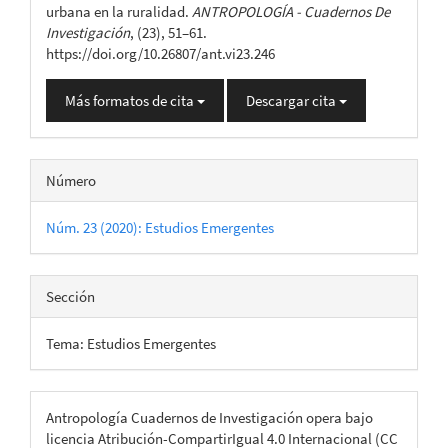
artículo
urbana en la ruralidad.
ANTROPOLOGÍA - Cuadernos De
Investigación
, (23), 51–61.
https://doi.org/10.26807/ant.vi23.246
Más formatos de cita
Descargar cita
Número
Núm. 23 (2020): Estudios Emergentes
Sección
Tema: Estudios Emergentes
Antropología Cuadernos de Investigación opera bajo
licencia Atribución-CompartirIgual 4.0 Internacional (CC