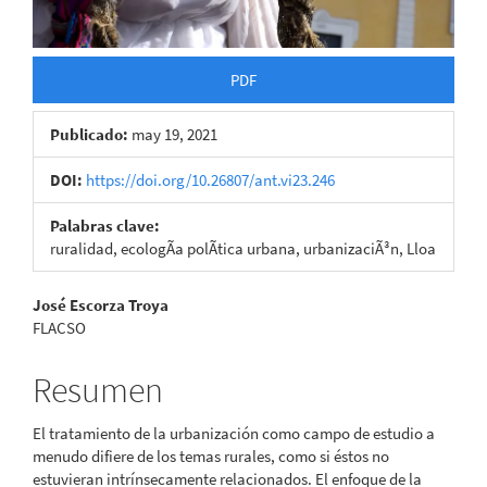
PDF
Publicado:
may 19, 2021
DOI:
https://doi.org/10.26807/ant.vi23.246
Palabras clave:
ruralidad, ecologÃ­a polÃ­tica urbana, urbanizaciÃ³n, Lloa
Contenido
José Escorza Troya
FLACSO
principal
del
Resumen
artículo
El tratamiento de la urbanización como campo de estudio a
menudo difiere de los temas rurales, como si éstos no
estuvieran intrínsecamente relacionados. El enfoque de la