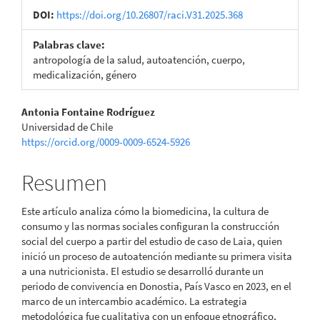
DOI:
https://doi.org/10.26807/raci.V31.2025.368
Palabras clave:
antropología de la salud, autoatención, cuerpo,
medicalización, género
Contenido
Antonia Fontaine Rodríguez
Universidad de Chile
principal
https://orcid.org/0009-0009-6524-5926
del
Resumen
artículo
Este artículo analiza cómo la biomedicina, la cultura de
consumo y las normas sociales configuran la construcción
social del cuerpo a partir del estudio de caso de Laia, quien
inició un proceso de autoatención mediante su primera visita
a una nutricionista. El estudio se desarrolló durante un
periodo de convivencia en Donostia, País Vasco en 2023, en el
marco de un intercambio académico. La estrategia
metodológica fue cualitativa con un enfoque etnográfico,