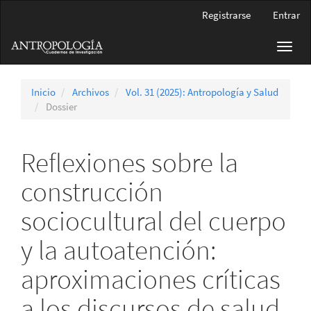
Navegación
Registrarse
Entrar
principal
Contenido
Toggl
principal
navig
Barra
lateral
Inicio
Archivos
Vol. 31 (2025): Antropología y Salud
Dossier
Reflexiones sobre la
construcción
sociocultural del cuerpo
y la autoatención:
aproximaciones críticas
a los discursos de salud