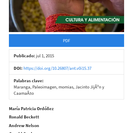
PDF
Publicado:
jul 1, 2015
DOI:
https://doi.org/10.26807/ant.v0i15.37
Palabras clave:
Maranga, Paleoimagen, momias, Jacinto JijÃ³n y
CaamaÃ±o
Contenido
María Patricia Ordóñez
Ronald Beckett
principal
Andrew Nelson
del