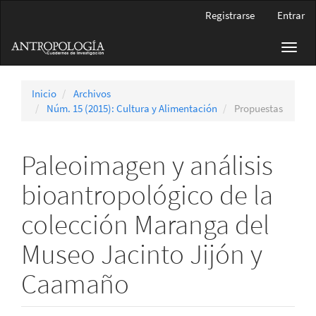
Navegación
Registrarse
Entrar
principal
Contenido
Toggl
principal
navig
Barra
lateral
Inicio
Archivos
Núm. 15 (2015): Cultura y Alimentación
Propuestas
Paleoimagen y análisis
bioantropológico de la
colección Maranga del
Museo Jacinto Jijón y
Caamaño