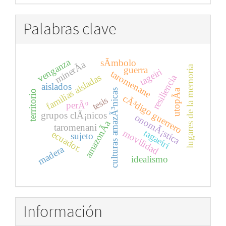
Palabras clave
venganza
sÃ­mbolo
minerÃ­a
lugares de la memoria
guerra
tageiri
taromenane
familias aisladas
resiliencia
aislados
utopÃ­a
culturas amazÃ³nicas
territorio
cÃ³digo guerrero
tesis
perÃº
grupos clÃ¡nicos
onomÃ¡stica
amazonÃ­a
taromenani
tagaeiri
movilidad
ecuador.
sujeto
madera
idealismo
Información