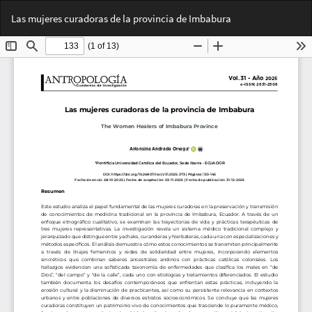
Volver
Des
De
Las mujeres curadoras de la provincia de Imbabura
a
PD
los
detalles
del
artículo