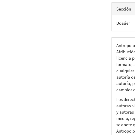
Sección
Dossier
Antropolo
Atribució
licencia p
formato, a
cualquier
autoría d
autoría, p
cambios d
Los derec
autoras si
y autoras 
medio, rep
se anote q
Antropolo