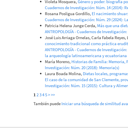
Violeta Mosquera,
Género y poder: biografía p
Cuadernos de Investigación: Núm. 14 (2014): R
Rosana Posligua Gordillo,
El nacimiento shuar:
Cuadernos de Investigación: Núm. 29 (2024): La 
Patricia Helena Junge Cerda,
Más que una dieta
ANTROPOLOGÍA - Cuadernos de Investigación: V
José Luis Arriaga Ornelas, Carla Fabela Reyes, 
conocimiento tradicional como práctica erudit
ANTROPOLOGÍA - Cuadernos de Investigación: N
la arqueología latinoamericana y ecuatoriana
María Moreno,
Historias de Familia: Memoria, 
Investigación: Núm. 20 (2018): Memoria(s)
Laura Boada Molina,
Dietas locales, programas
El caso de la comunidad de San Clemente, pro
Investigación: Núm. 15 (2015): Cultura y Alime
1
2
3
4
5
>
>>
También puede
Iniciar una búsqueda de similitud av