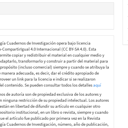
gía Cuadernos de Investigación opera bajo licencia
n-CompartirIgual 4.0 Internacional (CC BY-SA 4.0). Esta
ermite copiar y redistribuir el material en cualquier medio y
daptarlo, transformarlo y construir a partir del material para
 propósito (incluso comercial) siempre y cuando se atribuya la
e manera adecuada, es decir, dar el crédito apropiado de
roveer un link para la licencia e indicar si se realizaron
el contenido. Se pueden consultar todos los detalles
aquí
hos de autoría son de propiedad exclusiva de los autores y
n ninguna restricción de su propiedad intelectual. Los autores
están en libertad de difundir su artículo en cualquier otro
ositorio institucional, en un libro o revista, siempre y cuando
ue el artículo fue publicado por primera vez en la Revista
gía Cuadernos de Investigación, número, año de publicación,