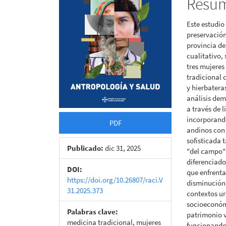
Resu
artículo
artícu
Este estudio
preservación
provincia de
cualitativo,
tres mujeres
tradicional 
y hierbatera
análisis de
a través de 
incorporand
PDF
andinos con 
sofisticada 
Publicado:
dic 31, 2025
"del campo" 
diferenciad
DOI:
que enfrenta
https://doi.org/10.26807/raci.V
disminución 
31.2025.373
contextos ur
socioeconóm
Palabras clave:
patrimonio 
medicina tradicional, mujeres
funcionando 