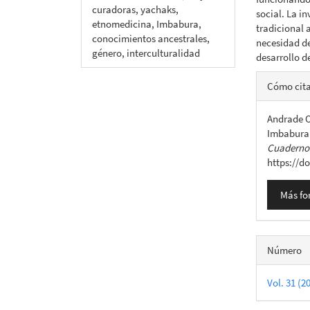
curadoras, yachaks,
social. La i
etnomedicina, Imbabura,
tradicional 
conocimientos ancestrales,
necesidad de
género, interculturalidad
desarrollo d
Detall
Cómo cit
del
Andrade O
artícu
Imbabura:
Cuadernos
https://d
Más fo
Número
Vol. 31 (2