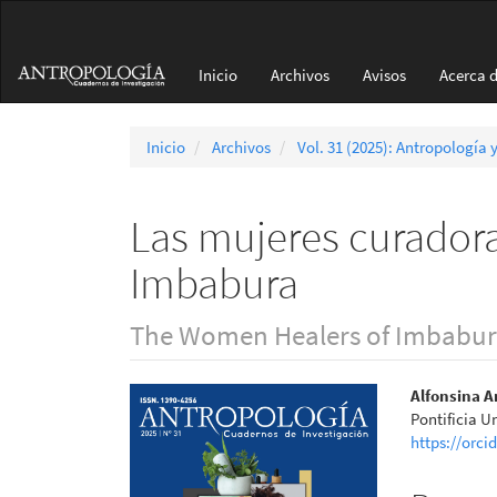
Navegación
principal
Contenido
Inicio
Archivos
Avisos
Acerca 
principal
Barra
lateral
Inicio
Archivos
Vol. 31 (2025): Antropología 
Las mujeres curadora
Imbabura
The Women Healers of Imbabur
Barra
Conte
Alfonsina 
Pontificia U
lateral
princi
https://orci
del
del