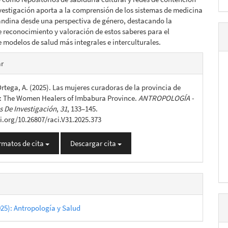
nvestigación aporta a la comprensión de los sistemas de medicina
andina desde una perspectiva de género, destacando la
 reconocimiento y valoración de estos saberes para el
e modelos de salud más integrales e interculturales.
es
ar
rtega, A. (2025). Las mujeres curadoras de la provincia de
lo
 The Women Healers of Imbabura Province.
ANTROPOLOGÍA -
 De Investigación
,
31
, 133–145.
oi.org/10.26807/raci.V31.2025.373
rmatos de cita
Descargar cita
025): Antropología y Salud