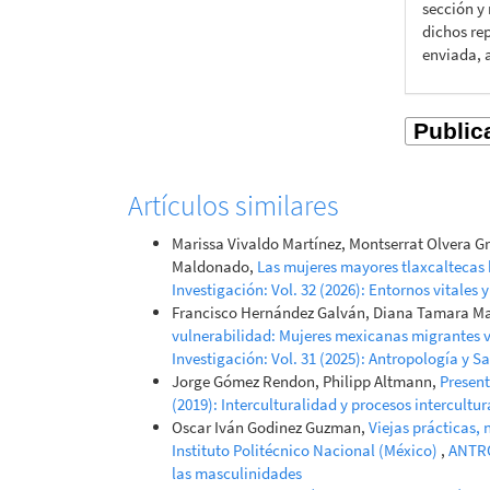
sección y
dichos rep
enviada, 
Artículos similares
Marissa Vivaldo Martínez, Montserrat Olvera G
Maldonado,
Las mujeres mayores tlaxcaltecas
Investigación: Vol. 32 (2026): Entornos vitales 
Francisco Hernández Galván, Diana Tamara Mar
vulnerabilidad: Mujeres mexicanas migrantes 
Investigación: Vol. 31 (2025): Antropología y S
Jorge Gómez Rendon, Philipp Altmann,
Presen
(2019): Interculturalidad y procesos intercultu
Oscar Iván Godinez Guzman,
Viejas prácticas, 
Instituto Politécnico Nacional (México)
,
ANTRO
las masculinidades