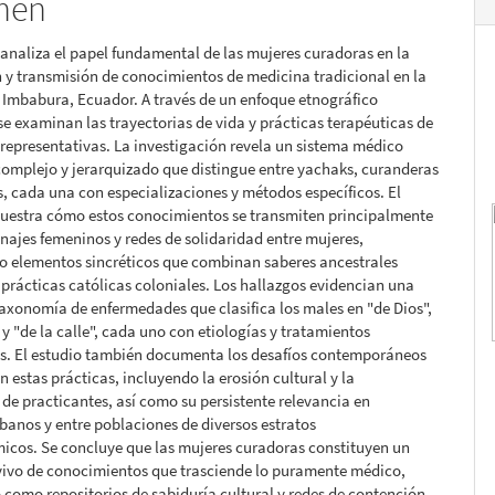
men
lo
 analiza el papel fundamental de las mujeres curadoras en la
 y transmisión de conocimientos de medicina tradicional en la
 Imbabura, Ecuador. A través de un enfoque etnográfico
 se examinan las trayectorias de vida y prácticas terapéuticas de
 representativas. La investigación revela un sistema médico
complejo y jerarquizado que distingue entre yachaks, curanderas
s, cada una con especializaciones y métodos específicos. El
muestra cómo estos conocimientos se transmiten principalmente
linajes femeninos y redes de solidaridad entre mujeres,
o elementos sincréticos que combinan saberes ancestrales
prácticas católicas coloniales. Los hallazgos evidencian una
taxonomía de enfermedades que clasifica los males en "de Dios",
y "de la calle", cada uno con etiologías y tratamientos
os. El estudio también documenta los desafíos contemporáneos
n estas prácticas, incluyendo la erosión cultural y la
de practicantes, así como su persistente relevancia en
banos y entre poblaciones de diversos estratos
icos. Se concluye que las mujeres curadoras constituyen un
vivo de conocimientos que trasciende lo puramente médico,
como repositorios de sabiduría cultural y redes de contención