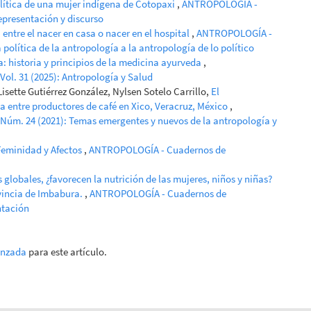
olítica de una mujer indígena de Cotopaxi
,
ANTROPOLOGÍA -
epresentación y discurso
 entre el nacer en casa o nacer en el hospital
,
ANTROPOLOGÍA -
política de la antropología a la antropología de lo político
: historia y principios de la medicina ayurveda
,
ol. 31 (2025): Antropología y Salud
Lisette Gutiérrez González, Nylsen Sotelo Carrillo,
El
a entre productores de café en Xico, Veracruz, México
,
úm. 24 (2021): Temas emergentes y nuevos de la antropología y
Feminidad y Afectos
,
ANTROPOLOGÍA - Cuadernos de
 globales, ¿favorecen la nutrición de las mujeres, niños y niñas?
vincia de Imbabura.
,
ANTROPOLOGÍA - Cuadernos de
ntación
anzada
para este artículo.