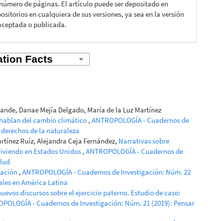
 número de páginas. El artículo puede ser depositado en
ositorios en cualquiera de sus versiones, ya sea en la versión
aceptada o publicada.
rande, Danae Mejía Delgado, María de la Luz Martínez
 hablan del cambio climático
,
ANTROPOLOGÍA - Cuadernos de
y derechos de la naturaleza
tínez Ruíz, Alejandra Ceja Fernández,
Narrativas sobre
viviendo en Estados Unidos
,
ANTROPOLOGÍA - Cuadernos de
alud
tación
,
ANTROPOLOGÍA - Cuadernos de Investigación: Núm. 22
rales en América Latina
nuevos discursos sobre el ejercicio paterno. Estudio de caso:
POLOGÍA - Cuadernos de Investigación: Núm. 21 (2019): Pensar