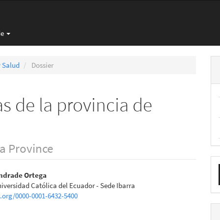
de
y Salud
Dossier
s de la provincia de
a Province
E
nido
Andrade Ortega
u
niversidad Católica del Ecuador - Sede Ibarra
pal
a
d.org/0000-0001-6432-5400