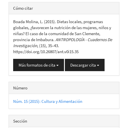
Detalles
Cómo citar
del
Boada Molina, L. (2015). Dietas locales, programas
artículo
globales, ¿favorecen la nutrición de las mujeres, niños y
niñas? El caso de la comunidad de San Clemente,
provincia de Imbabura.
ANTROPOLOGÍA - Cuadernos De
Investigación
, (15), 35–43.
https://doi.org/10.26807/ant.v0i15.35
Más formatos de cita
Descargar cita
Número
Núm. 15 (2015): Cultura y Alimentación
Sección