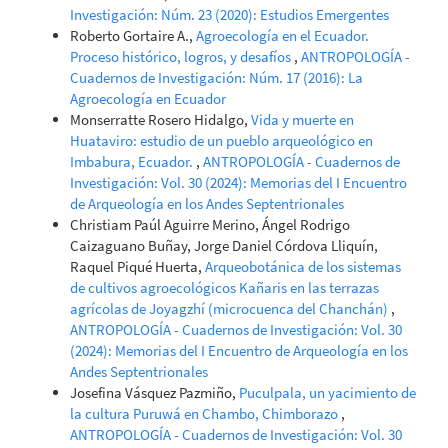
Investigación: Núm. 23 (2020): Estudios Emergentes
Roberto Gortaire A.,
Agroecología en el Ecuador.
Proceso histórico, logros, y desafíos
,
ANTROPOLOGÍA -
Cuadernos de Investigación: Núm. 17 (2016): La
Agroecología en Ecuador
Monserratte Rosero Hidalgo,
Vida y muerte en
Huataviro: estudio de un pueblo arqueológico en
Imbabura, Ecuador.
,
ANTROPOLOGÍA - Cuadernos de
Investigación: Vol. 30 (2024): Memorias del I Encuentro
de Arqueología en los Andes Septentrionales
Christiam Paúl Aguirre Merino, Ángel Rodrigo
Caizaguano Buñay, Jorge Daniel Córdova Lliquín,
Raquel Piqué Huerta,
Arqueobotánica de los sistemas
de cultivos agroecológicos Kañaris en las terrazas
agrícolas de Joyagzhí (microcuenca del Chanchán)
,
ANTROPOLOGÍA - Cuadernos de Investigación: Vol. 30
(2024): Memorias del I Encuentro de Arqueología en los
Andes Septentrionales
Josefina Vásquez Pazmiño,
Puculpala, un yacimiento de
la cultura Puruwá en Chambo, Chimborazo
,
ANTROPOLOGÍA - Cuadernos de Investigación: Vol. 30