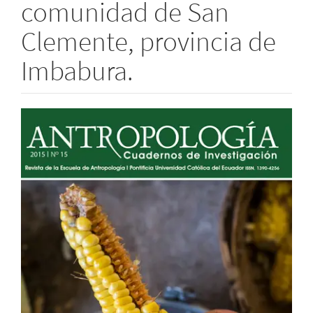
comunidad de San
Clemente, provincia de
Imbabura.
Barra
lateral
del
artículo