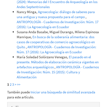
(2024): Memorias del I Encuentro de Arqueología en los
Andes Septentrionales
Nancy Minga,
Agroecología: diálogo de saberes para
una antigua y nueva propuesta para el campo
,
ANTROPOLOGÍA - Cuadernos de Investigación: Núm. 17
(2016): La Agroecología en Ecuador
Susana Anda Basabe, Miguel Durango, Milena Espinosa
Manrique,
En busca de la soberanía alimentaria: dos
casos de cooperativas de comercio agroecológico en
Quito
,
ANTROPOLOGÍA - Cuadernos de Investigación:
Núm. 17 (2016): La Agroecología en Ecuador
María Soledad Solórzano Venegas,
El pasado en el
presente. Métodos de elaboración cerámica vigentes en
artefactos arqueológicos
,
ANTROPOLOGÍA - Cuadernos
de Investigación: Núm. 15 (2015): Cultura y
Alimentación
1
2
3
>
>>
También puede
Iniciar una búsqueda de similitud avanzada
para este artículo.