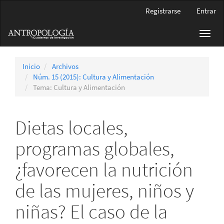
Navegación
Registrarse
Entrar
principal
Contenido
Toggl
principal
navig
Barra
lateral
Inicio
Archivos
Núm. 15 (2015): Cultura y Alimentación
Tema: Cultura y Alimentación
Dietas locales,
programas globales,
¿favorecen la nutrición
de las mujeres, niños y
niñas? El caso de la