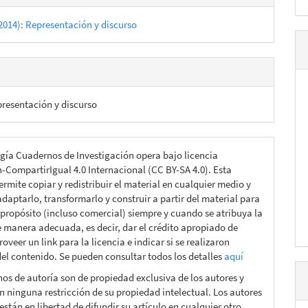
2014): Representación y discurso
resentación y discurso
gía Cuadernos de Investigación opera bajo licencia
n-CompartirIgual 4.0 Internacional (CC BY-SA 4.0). Esta
ermite copiar y redistribuir el material en cualquier medio y
daptarlo, transformarlo y construir a partir del material para
 propósito (incluso comercial) siempre y cuando se atribuya la
e manera adecuada, es decir, dar el crédito apropiado de
roveer un link para la licencia e indicar si se realizaron
el contenido. Se pueden consultar todos los detalles
aquí
hos de autoría son de propiedad exclusiva de los autores y
n ninguna restricción de su propiedad intelectual. Los autores
están en libertad de difundir su artículo en cualquier otro