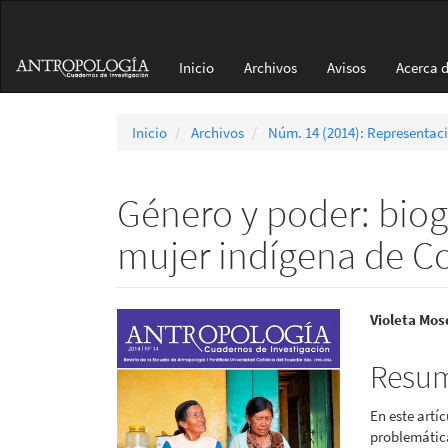
Navegación
principal
Contenido
Inicio
Archivos
Avisos
Acerca 
principal
Barra
lateral
Inicio
Archivos
Núm. 14 (2014): Representaci
Género y poder: biogr
mujer indígena de C
Barra
Conte
Violeta Mo
lateral
princi
Resu
del
del
En este artí
artículo
artícu
problemátic