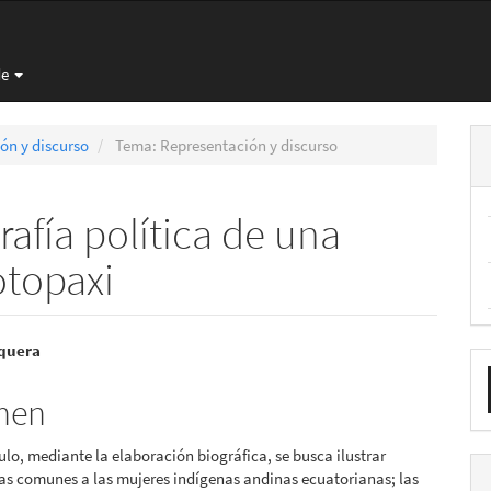
de
ón y discurso
Tema: Representación y discurso
afía política de una
otopaxi
nido
squera
E
pal
u
men
a
culo, mediante la elaboración biográfica, se busca ilustrar
lo
as comunes a las mujeres indígenas andinas ecuatorianas; las