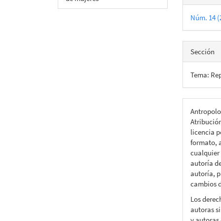
Núm. 14 (
Sección
Tema: Rep
Antropolo
Atribució
licencia p
formato, a
cualquier
autoría d
autoría, p
cambios d
Los derec
autoras si
y autoras 