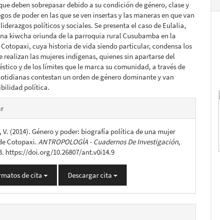
que deben sobrepasar debido a su condición de género, clase y
uegos de poder en las que se ven insertas y las maneras en que van
liderazgos políticos y sociales. Se presenta el caso de Eulalia,
ena kiwcha oriunda de la parroquia rural Cusubamba en la
 Cotopaxi, cuya historia de vida siendo particular, condensa los
e realizan las mujeres indígenas, quienes sin apartarse del
tico y de los límites que le marca su comunidad, a través de
cotidianas contestan un orden de género dominante y van
bilidad política.
es
ar
V. (2014). Género y poder: biografía política de una mujer
lo
de Cotopaxi.
ANTROPOLOGÍA - Cuadernos De Investigación
,
3. https://doi.org/10.26807/ant.v0i14.9
rmatos de cita
Descargar cita