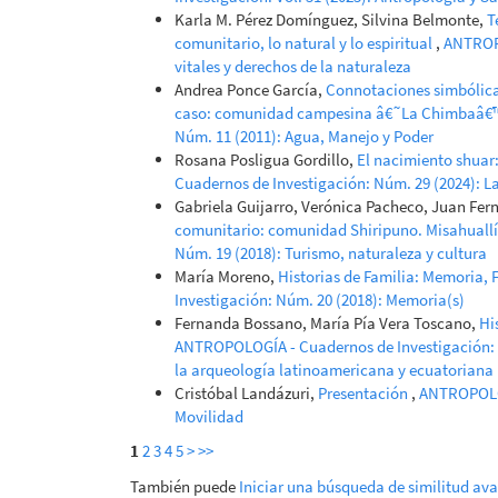
Karla M. Pérez Domínguez, Silvina Belmonte,
T
comunitario, lo natural y lo espiritual
,
ANTROPO
vitales y derechos de la naturaleza
Andrea Ponce García,
Connotaciones simbólicas
caso: comunidad campesina â€˜La Chimbaâ
Núm. 11 (2011): Agua, Manejo y Poder
Rosana Posligua Gordillo,
El nacimiento shuar:
Cuadernos de Investigación: Núm. 29 (2024): La 
Gabriela Guijarro, Verónica Pacheco, Juan Fe
comunitario: comunidad Shiripuno. Misahuall
Núm. 19 (2018): Turismo, naturaleza y cultura
María Moreno,
Historias de Familia: Memoria, 
Investigación: Núm. 20 (2018): Memoria(s)
Fernanda Bossano, María Pía Vera Toscano,
Hi
ANTROPOLOGÍA - Cuadernos de Investigación: N
la arqueología latinoamericana y ecuatoriana
Cristóbal Landázuri,
Presentación
,
ANTROPOLOG
Movilidad
1
2
3
4
5
>
>>
También puede
Iniciar una búsqueda de similitud av