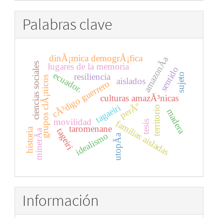
Palabras clave
dinÃ¡mica demogrÃ¡fica
amazonÃ­a
ciencias sociales
lugares de la memoria
sentido
ecuador.
sujeto
resiliencia
grupos clÃ¡nicos
aislados
cÃ³digo guerrero
culturas amazÃ³nicas
perÃº
tagaeiri
territorio
madera
movilidad
familias aisladas
tesis
taromenane
historia
tageiri
minerÃ­a
idealismo
utopÃ­a
Información