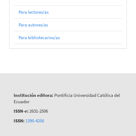
Para lectores/as
Para autores/as
Para bibliotecarios/as
Institución editora:
Pontificia Universidad Católica del
Ecuador
ISSN-e:
2631-2506
ISSN:
1390-4256