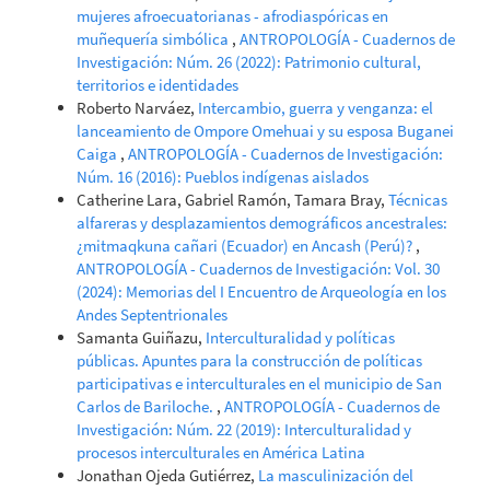
mujeres afroecuatorianas - afrodiaspóricas en
muñequería simbólica
,
ANTROPOLOGÍA - Cuadernos de
Investigación: Núm. 26 (2022): Patrimonio cultural,
territorios e identidades
Roberto Narváez,
Intercambio, guerra y venganza: el
lanceamiento de Ompore Omehuai y su esposa Buganei
Caiga
,
ANTROPOLOGÍA - Cuadernos de Investigación:
Núm. 16 (2016): Pueblos indígenas aislados
Catherine Lara, Gabriel Ramón, Tamara Bray,
Técnicas
alfareras y desplazamientos demográficos ancestrales:
¿mitmaqkuna cañari (Ecuador) en Ancash (Perú)?
,
ANTROPOLOGÍA - Cuadernos de Investigación: Vol. 30
(2024): Memorias del I Encuentro de Arqueología en los
Andes Septentrionales
Samanta Guiñazu,
Interculturalidad y políticas
públicas. Apuntes para la construcción de políticas
participativas e interculturales en el municipio de San
Carlos de Bariloche.
,
ANTROPOLOGÍA - Cuadernos de
Investigación: Núm. 22 (2019): Interculturalidad y
procesos interculturales en América Latina
Jonathan Ojeda Gutiérrez,
La masculinización del