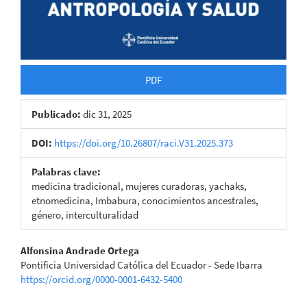
PDF
Publicado:
dic 31, 2025
DOI:
https://doi.org/10.26807/raci.V31.2025.373
Palabras clave:
medicina tradicional, mujeres curadoras, yachaks,
etnomedicina, Imbabura, conocimientos ancestrales,
género, interculturalidad
Contenido
Alfonsina Andrade Ortega
Pontificia Universidad Católica del Ecuador - Sede Ibarra
principal
https://orcid.org/0000-0001-6432-5400
del