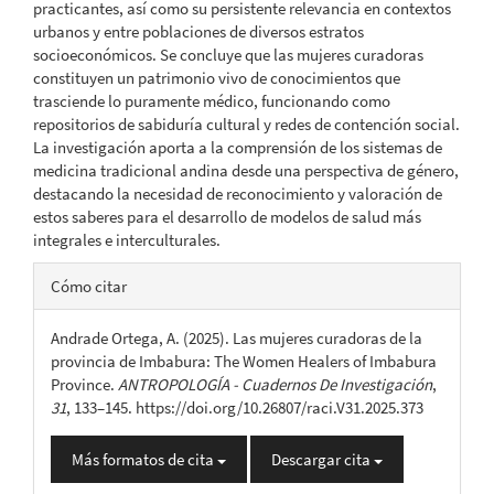
practicantes, así como su persistente relevancia en contextos
urbanos y entre poblaciones de diversos estratos
socioeconómicos. Se concluye que las mujeres curadoras
constituyen un patrimonio vivo de conocimientos que
trasciende lo puramente médico, funcionando como
repositorios de sabiduría cultural y redes de contención social.
La investigación aporta a la comprensión de los sistemas de
medicina tradicional andina desde una perspectiva de género,
destacando la necesidad de reconocimiento y valoración de
estos saberes para el desarrollo de modelos de salud más
integrales e interculturales.
Detalles
Cómo citar
del
Andrade Ortega, A. (2025). Las mujeres curadoras de la
artículo
provincia de Imbabura: The Women Healers of Imbabura
Province.
ANTROPOLOGÍA - Cuadernos De Investigación
,
31
, 133–145. https://doi.org/10.26807/raci.V31.2025.373
Más formatos de cita
Descargar cita