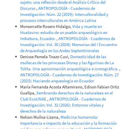
sujeto: una reflexión desde el Análisis Crítico del
Discurso
,
ANTROPOLOGÍA - Cuadernos de
Investigación: Núm. 22 (2019): Interculturalidad y
procesos interculturales en América Latina
Monserratte Rosero Hidalgo,
Vida y muerte en
Huataviro: estudio de un pueblo arqueológico en
Imbabura, Ecuador.
,
ANTROPOLOGÍA - Cuadernos de
Investigación: Vol. 30 (2024): Memorias del I Encuentro
de Arqueología en los Andes Septentrionales
Denisse Pamela Toazo Cuvi,
Domesticidad de las
muñecas de las princesas Disney y las figurinas de La
Tolita. Una aproximación arqueológica e iconográfica.
,
ANTROPOLOGÍA - Cuadernos de Investigación: Núm. 27
(2023): Haciendo arqueología en Ecuador
María Fernanda Acosta Altamirano, Edison Fabian Ortiz
Guallpa,
Sembrando derechos de la naturaleza en el
Club EcoUNAE
,
ANTROPOLOGÍA - Cuadernos de
Investigación: Vol. 32 (2026): Entornos vitales y
derechos de la naturaleza
Nelson Muñoz-Lizana,
Medicina humanista:
Importancia e impacto de la educación y la formación