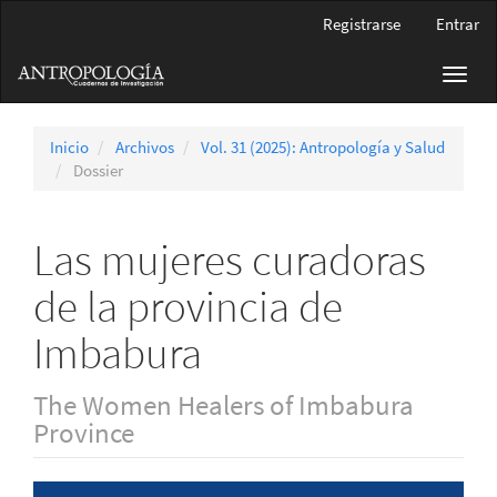
Navegación
Registrarse
Entrar
principal
Contenido
Toggl
principal
navig
Barra
lateral
Inicio
Archivos
Vol. 31 (2025): Antropología y Salud
Dossier
Las mujeres curadoras
de la provincia de
Imbabura
The Women Healers of Imbabura
Province