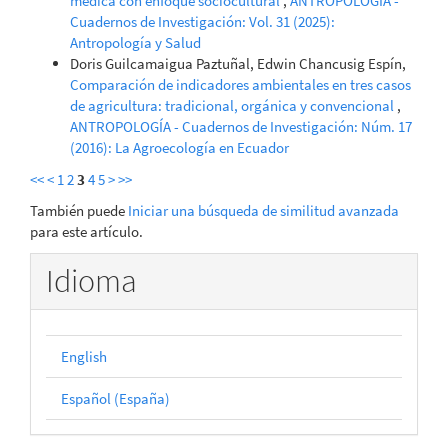
médica con enfoque sociocultural
,
ANTROPOLOGÍA -
Cuadernos de Investigación: Vol. 31 (2025):
Antropología y Salud
Doris Guilcamaigua Paztuñal, Edwin Chancusig Espín,
Comparación de indicadores ambientales en tres casos
de agricultura: tradicional, orgánica y convencional
,
ANTROPOLOGÍA - Cuadernos de Investigación: Núm. 17
(2016): La Agroecología en Ecuador
<<
<
1
2
3
4
5
>
>>
También puede
Iniciar una búsqueda de similitud avanzada
para este artículo.
Idioma
English
Español (España)