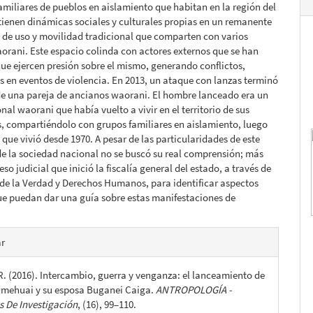
amiliares de pueblos en aislamiento que habitan en la región del
lo
ienen dinámicas sociales y culturales propias en un remanente
io de uso y movilidad tradicional que comparten con varios
rani. Este espacio colinda con actores externos que se han
ue ejercen presión sobre el mismo, generando conflictos,
 en eventos de violencia. En 2013, un ataque con lanzas terminó
de una pareja de ancianos waorani. El hombre lanceado era un
onal waorani que había vuelto a vivir en el territorio de sus
, compartiéndolo con grupos familiares en aislamiento, luego
 que vivió desde 1970. A pesar de las particularidades de este
e la sociedad nacional no se buscó su real comprensión; más
eso judicial que inició la fiscalía general del estado, a través de
de la Verdad y Derechos Humanos, para identificar aspectos
ue puedan dar una guía sobre estas manifestaciones de
es
ar
R. (2016). Intercambio, guerra y venganza: el lanceamiento de
lo
mehuai y su esposa Buganei Caiga.
ANTROPOLOGÍA -
 De Investigación
, (16), 99–110.