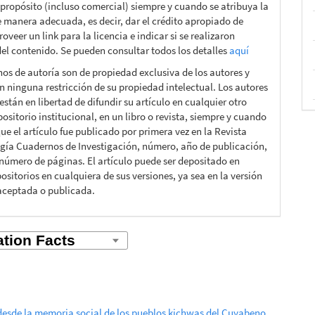
 propósito (incluso comercial) siempre y cuando se atribuya la
e manera adecuada, es decir, dar el crédito apropiado de
roveer un link para la licencia e indicar si se realizaron
el contenido. Se pueden consultar todos los detalles
aquí
hos de autoría son de propiedad exclusiva de los autores y
n ninguna restricción de su propiedad intelectual. Los autores
están en libertad de difundir su artículo en cualquier otro
ositorio institucional, en un libro o revista, siempre y cuando
ue el artículo fue publicado por primera vez en la Revista
gía Cuadernos de Investigación, número, año de publicación,
 número de páginas. El artículo puede ser depositado en
ositorios en cualquiera de sus versiones, ya sea en la versión
aceptada o publicada.
: desde la memoria social de los pueblos kichwas del Cuyabeno.