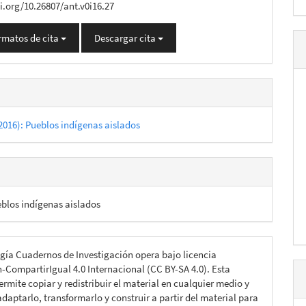
oi.org/10.26807/ant.v0i16.27
rmatos de cita
Descargar cita
2016): Pueblos indígenas aislados
blos indígenas aislados
gía Cuadernos de Investigación opera bajo licencia
n-CompartirIgual 4.0 Internacional (CC BY-SA 4.0). Esta
ermite copiar y redistribuir el material en cualquier medio y
daptarlo, transformarlo y construir a partir del material para