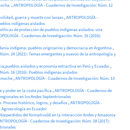
Cocha.
,
ANTROPOLOGÍA - Cuadernos de Investigación: Núm. 12
vilidad, guerra y muerte con lanzas
,
ANTROPOLOGÍA -
ueblos indígenas aislados
políticas de protección de pueblos indígenas aislados: una
POLOGÍA - Cuadernos de Investigación: Núm. 16 (2016):
danía indígena: pueblos originarios y democracia en Argentina
,
úm. 24 (2021): Temas emergentes y nuevos de la antropología y
ia,pueblos aislados y economía extractiva en Perú y Ecuador
,
úm. 16 (2016): Pueblos indígenas aislados
os moche
,
ANTROPOLOGÍA - Cuadernos de Investigación: Núm. 13
e y poder en la costa pacífica
,
ANTROPOLOGÍA - Cuadernos de
rregionales en los Andes Septentrionales
. Proceso histórico, logros, y desafíos
,
ANTROPOLOGÍA -
a Agroecología en Ecuador
â€œperdidos del formativoâ€ en la interacción Andes y Amazonia
NTROPOLOGÍA - Cuadernos de Investigación: Núm. 18 (2017):
trionales