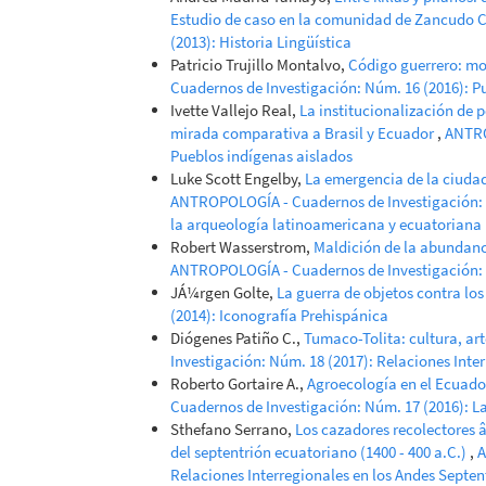
Estudio de caso en la comunidad de Zancudo 
(2013): Historia Lingüística
Patricio Trujillo Montalvo,
Código guerrero: mo
Cuadernos de Investigación: Núm. 16 (2016): P
Ivette Vallejo Real,
La institucionalización de 
mirada comparativa a Brasil y Ecuador
,
ANTRO
Pueblos indígenas aislados
Luke Scott Engelby,
La emergencia de la ciuda
ANTROPOLOGÍA - Cuadernos de Investigación: N
la arqueología latinoamericana y ecuatoriana
Robert Wasserstrom,
Maldición de la abundanc
ANTROPOLOGÍA - Cuadernos de Investigación: N
JÁ¼rgen Golte,
La guerra de objetos contra l
(2014): Iconografía Prehispánica
Diógenes Patiño C.,
Tumaco-Tolita: cultura, art
Investigación: Núm. 18 (2017): Relaciones Inte
Roberto Gortaire A.,
Agroecología en el Ecuador
Cuadernos de Investigación: Núm. 17 (2016): L
Sthefano Serrano,
Los cazadores recolectores 
del septentrión ecuatoriano (1400 - 400 a.C.)
,
A
Relaciones Interregionales en los Andes Septen