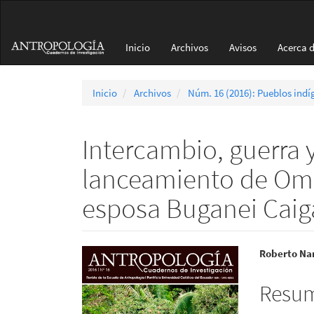
Navegación
principal
Contenido
Inicio
Archivos
Avisos
Acerca 
principal
Barra
lateral
Inicio
Archivos
Núm. 16 (2016): Pueblos indí
Intercambio, guerra 
lanceamiento de Om
esposa Buganei Caig
Barra
Conte
Roberto Na
lateral
princi
Resu
del
del