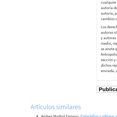
cualquier
autoría d
autoría, p
cambios d
Los derec
autoras si
y autoras 
medio, rep
se anote q
Antropolo
sección y
dichos rep
enviada, 
Artículos similares
Andrea Madrid Tamayo,
Entre killas y pifanos