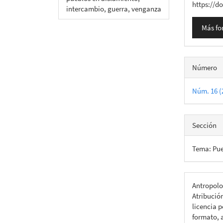
https://d
intercambio, guerra, venganza
Más fo
Número
Núm. 16 (
Sección
Tema: Pue
Antropolo
Atribució
licencia p
formato, a