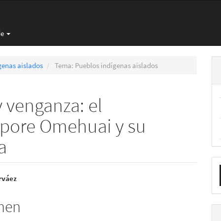
de
genas aislados
Tema: Pueblos indígenas aislados
y venganza: el
pore Omehuai y su
a
E
nido
u
rváez
pal
a
men