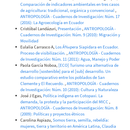
Comparación de indicadores ambientales en tres casos
de agricultura: tradicional, orgánica y convencional
,
ANTROPOLOGÍA - Cuadernos de Investigación: Núm. 17
(2016): La Agroecología en Ecuador
Cristóbal Landázuri,
Presentación
,
ANTROPOLOGÍA -
Cuadernos de Investigación: Núm. 9 (2010): Migración y
Movilidad
Eulalia Carrasco A,
Los Á‰pera Siapidara en Ecuador.
Proceso de visibilización.
,
ANTROPOLOGÍA - Cuadernos
de Investigación: Núm. 11 (2011): Agua, Manejo y Poder
Paola García Noboa,
[ECO] Turismo una alternativa de
desarrollo [sostenible] para el [sub] desarrollo. Un
estudio comparativo entre los poblados de San
Clemente y El Recuerdo.
,
ANTROPOLOGÍA - Cuadernos
de Investigación: Núm. 10 (2010): Cultura y Naturaleza
José J Egas,
Política indígena en Cotopaxi. La
demanda, la protesta y la participación del MICC
,
ANTROPOLOGÍA - Cuadernos de Investigación: Núm. 8
(2009): Políticas y proyectos étnicos
Carolina Aspiazu,
Somos tierra, semilla, rebeldía:
mujeres, tierra y territorio en América Latina, Claudia