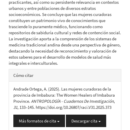
practicantes, así como su persistente relevancia en contextos
urbanos y entre poblaciones de diversos estratos
socioeconómicos. Se concluye que las mujeres curadoras
constituyen un patrimonio vivo de conocimientos que
trasciende lo puramente médico, funcionando como
repositorios de sabiduría cultural y redes de contención social.
La investigación aporta a la comprensión de los sistemas de
medicina tradicional andina desde una perspectiva de género,
destacando la necesidad de reconocimiento y valoración de
estos saberes para el desarrollo de modelos de salud más
integrales e interculturales.
Detalles
Cómo citar
del
Andrade Ortega, A. (2025). Las mujeres curadoras de la
artículo
provincia de Imbabura: The Women Healers of Imbabura
Province.
ANTROPOLOGÍA - Cuadernos De Investigación
,
31
, 133–145. https://doi.org/10.26807/raci.V31.2025.373
Más formatos de cita
Descargar cita