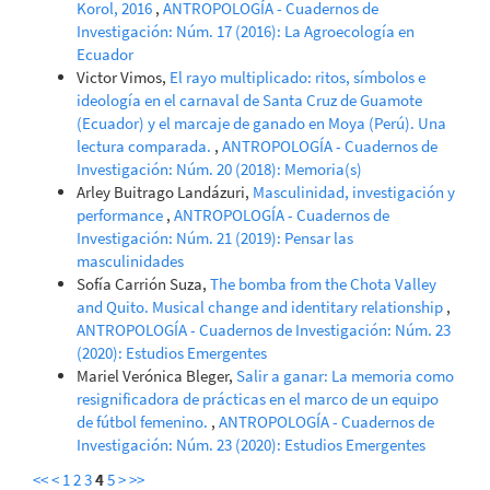
Korol, 2016
,
ANTROPOLOGÍA - Cuadernos de
Investigación: Núm. 17 (2016): La Agroecología en
Ecuador
Victor Vimos,
El rayo multiplicado: ritos, símbolos e
ideología en el carnaval de Santa Cruz de Guamote
(Ecuador) y el marcaje de ganado en Moya (Perú). Una
lectura comparada.
,
ANTROPOLOGÍA - Cuadernos de
Investigación: Núm. 20 (2018): Memoria(s)
Arley Buitrago Landázuri,
Masculinidad, investigación y
performance
,
ANTROPOLOGÍA - Cuadernos de
Investigación: Núm. 21 (2019): Pensar las
masculinidades
Sofía Carrión Suza,
The bomba from the Chota Valley
and Quito. Musical change and identitary relationship
,
ANTROPOLOGÍA - Cuadernos de Investigación: Núm. 23
(2020): Estudios Emergentes
Mariel Verónica Bleger,
Salir a ganar: La memoria como
resignificadora de prácticas en el marco de un equipo
de fútbol femenino.
,
ANTROPOLOGÍA - Cuadernos de
Investigación: Núm. 23 (2020): Estudios Emergentes
<<
<
1
2
3
4
5
>
>>