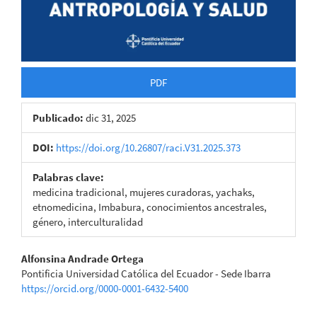
PDF
Publicado:
dic 31, 2025
DOI:
https://doi.org/10.26807/raci.V31.2025.373
Palabras clave:
medicina tradicional, mujeres curadoras, yachaks,
etnomedicina, Imbabura, conocimientos ancestrales,
género, interculturalidad
Contenido
Alfonsina Andrade Ortega
Pontificia Universidad Católica del Ecuador - Sede Ibarra
principal
https://orcid.org/0000-0001-6432-5400
del