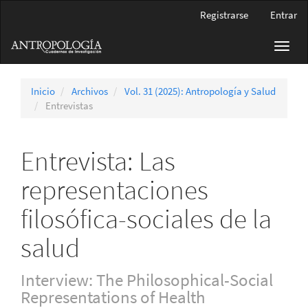
Navegación
Registrarse
Entrar
principal
Contenido
Toggl
principal
navig
Barra
lateral
Inicio
Archivos
Vol. 31 (2025): Antropología y Salud
Entrevistas
Entrevista: Las
representaciones
filosófica-sociales de la
salud
Interview: The Philosophical-Social
Representations of Health