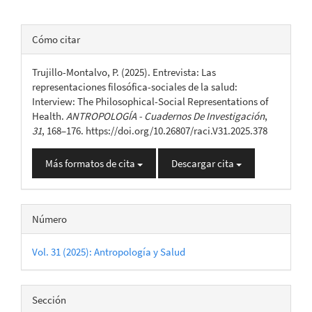
Detalles
Cómo citar
del
Trujillo-Montalvo, P. (2025). Entrevista: Las
artículo
representaciones filosófica-sociales de la salud:
Interview: The Philosophical-Social Representations of
Health.
ANTROPOLOGÍA - Cuadernos De Investigación
,
31
, 168–176. https://doi.org/10.26807/raci.V31.2025.378
Más formatos de cita
Descargar cita
Número
Vol. 31 (2025): Antropología y Salud
Sección