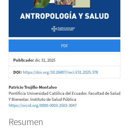
PDF
Publicado:
dic 31, 2025
DOI:
https://doi.org/10.26807/raci.V31.2025.378
Contenido
Patricio Trujillo-Montalvo
Pontificia Universidad Católica del Ecuador. Facultad de Salud
principal
Y Bienestar. Instituto de Salud Pública
https://orcid.org/0000-0003-2503-3047
del
artículo
Resumen