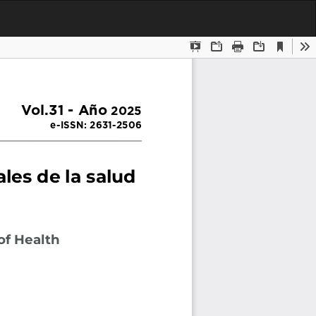
Des
De
PD