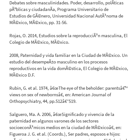
Debates sobre masculinidades. Poder, desarrollo, polÃ­ticas
pÃºblicas y ciudadanÃ­a, Programa Universitario de
Estudios de GÃ©nero, Universidad Nacional AutÃ³noma de
MÃ©xico, MÃ©xico, pp. 31-56.
Rojas, O. 2014, Estudios sobre la reproducciÃ³n masculina, El
Colegio de MÃ©xico, MÃ©xico.
2008, Paternidad y vida familiar en la Ciudad de MÃ©xico. Un
estudio del desempeÃ±o masculino en los procesos
reproductivos en la vida domÃ©stica, El Colegio de MÃ©xico,
MÃ©xico D.F.
Rubin, G. et al. 1974, â€œThe eye of the beholder: parentsâ€™
views on sex of newbornsâ€, en: American Journal of
Orthopsychiatry, 44, pp.512â€“519.
Salguero, Ma. A. 2006, â€œSignificado y vivencia de la
paternidad en algunos varones de los sectores
socioeconÃ³micos medios en la ciudad de MÃ©xicoâ€, en:
Figueroa J. G. et al. (Coords.), Ser padres, esposos e hijos: