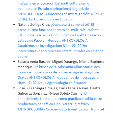
indígena en el Ecuador: Del multiculturalismo
neoliberal al Estado plurinacional degradado
,
ANTROPOLOGÍA - Cuadernos de Investigación: Núm. 17
(2016): La Agroecología en Ecuador
Natalia Zúñiga Cruz,
¿Qué pasa si cambia? â€“ El
esencialismo funcional dentro del multiculturalismo.
Estudio de caso en la Comunidad de Cuahtamazaco -
Estado de Puebla - México.
,
ANTROPOLOGÍA -
Cuadernos de Investigación: Núm. 22 (2019):
Interculturalidad y procesos interculturales en América
Latina
Susana Anda Basabe, Miguel Durango, Milena Espinosa
Manrique,
En busca de la soberanía alimentaria: dos
casos de cooperativas de comercio agroecológico en
Quito
,
ANTROPOLOGÍA - Cuadernos de Investigación:
Núm. 17 (2016): La Agroecología en Ecuador
José Luis Arriaga Ornelas, Carla Fabela Reyes, Lisette
Gutiérrez González, Nylsen Sotelo Carrillo,
El
conocimiento tradicional como práctica erudita entre
productores de café en Xico, Veracruz, México
,
ANTROPOLOGÍA - Cuadernos de Investigación: Núm. 24