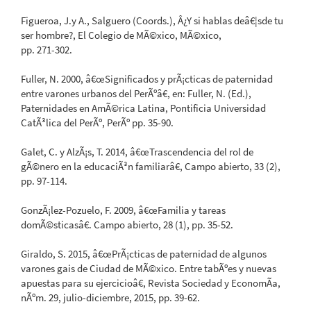
Figueroa, J.y A., Salguero (Coords.), Â¿Y si hablas deâ€¦sde tu
ser hombre?, El Colegio de MÃ©xico, MÃ©xico,
pp. 271-302.
Fuller, N. 2000, â€œSignificados y prÃ¡cticas de paternidad
entre varones urbanos del PerÃºâ€, en: Fuller, N. (Ed.),
Paternidades en AmÃ©rica Latina, Pontificia Universidad
CatÃ³lica del PerÃº, PerÃº pp. 35-90.
Galet, C. y AlzÃ¡s, T. 2014, â€œTrascendencia del rol de
gÃ©nero en la educaciÃ³n familiarâ€, Campo abierto, 33 (2),
pp. 97-114.
GonzÃ¡lez-Pozuelo, F. 2009, â€œFamilia y tareas
domÃ©sticasâ€. Campo abierto, 28 (1), pp. 35-52.
Giraldo, S. 2015, â€œPrÃ¡cticas de paternidad de algunos
varones gais de Ciudad de MÃ©xico. Entre tabÃºes y nuevas
apuestas para su ejercicioâ€, Revista Sociedad y EconomÃ­a,
nÃºm. 29, julio-diciembre, 2015, pp. 39-62.