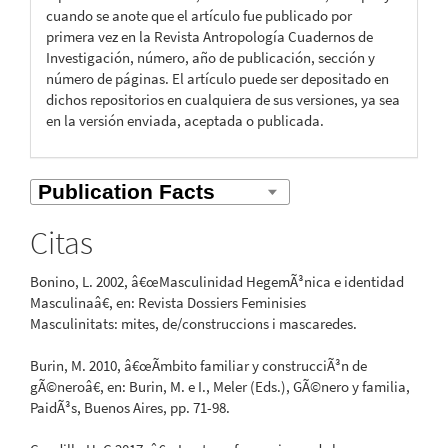
cuando se anote que el artículo fue publicado por
primera vez en la Revista Antropología Cuadernos de
Investigación, número, año de publicación, sección y
número de páginas. El artículo puede ser depositado en
dichos repositorios en cualquiera de sus versiones, ya sea
en la versión enviada, aceptada o publicada.
Citas
Bonino, L. 2002, â€œMasculinidad HegemÃ³nica e identidad
Masculinaâ€, en: Revista Dossiers Feminisies
Masculinitats: mites, de/construccions i mascaredes.
Burin, M. 2010, â€œÃmbito familiar y construcciÃ³n de
gÃ©neroâ€, en: Burin, M. e I., Meler (Eds.), GÃ©nero y familia,
PaidÃ³s, Buenos Aires, pp. 71-98.