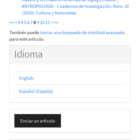
ANTROPOLOGÍA - Cuadernos de Investigación: Núm. 10
(2010): Cultura y Naturaleza
<<
<
3
4
5
6
7
8
9
10
11
>
>>
También puede
Iniciar una búsqueda de similitud avanzada
para este artículo.
Idioma
English
Español (España)
Enviar
Enviar un artículo
un
artículo