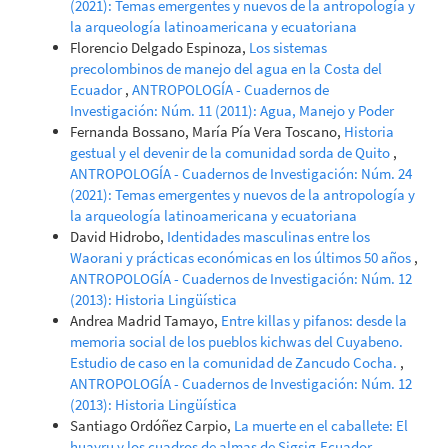
(2021): Temas emergentes y nuevos de la antropología y
la arqueología latinoamericana y ecuatoriana
Florencio Delgado Espinoza,
Los sistemas
precolombinos de manejo del agua en la Costa del
Ecuador
,
ANTROPOLOGÍA - Cuadernos de
Investigación: Núm. 11 (2011): Agua, Manejo y Poder
Fernanda Bossano, María Pía Vera Toscano,
Historia
gestual y el devenir de la comunidad sorda de Quito
,
ANTROPOLOGÍA - Cuadernos de Investigación: Núm. 24
(2021): Temas emergentes y nuevos de la antropología y
la arqueología latinoamericana y ecuatoriana
David Hidrobo,
Identidades masculinas entre los
Waorani y prácticas económicas en los últimos 50 años
,
ANTROPOLOGÍA - Cuadernos de Investigación: Núm. 12
(2013): Historia Lingüística
Andrea Madrid Tamayo,
Entre killas y pifanos: desde la
memoria social de los pueblos kichwas del Cuyabeno.
Estudio de caso en la comunidad de Zancudo Cocha.
,
ANTROPOLOGÍA - Cuadernos de Investigación: Núm. 12
(2013): Historia Lingüística
Santiago Ordóñez Carpio,
La muerte en el caballete: El
huayru y los cuadros de almas de Sigsig,Ecuador
,