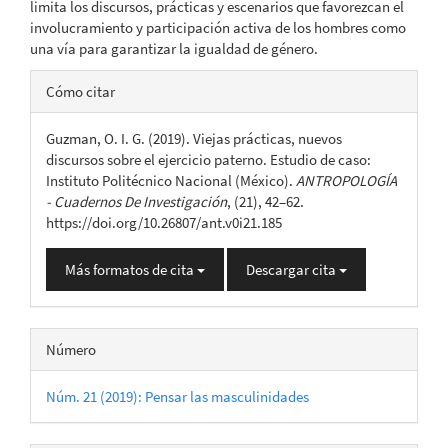
limita los discursos, prácticas y escenarios que favorezcan el
involucramiento y participación activa de los hombres como
una vía para garantizar la igualdad de género.
Detalles
Cómo citar
del
Guzman, O. I. G. (2019). Viejas prácticas, nuevos
artículo
discursos sobre el ejercicio paterno. Estudio de caso:
Instituto Politécnico Nacional (México).
ANTROPOLOGÍA
- Cuadernos De Investigación
, (21), 42–62.
https://doi.org/10.26807/ant.v0i21.185
Más formatos de cita
Descargar cita
Número
Núm. 21 (2019): Pensar las masculinidades