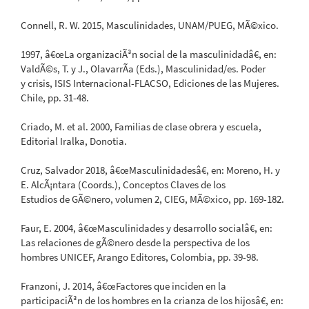
Connell, R. W. 2015, Masculinidades, UNAM/PUEG, MÃ©xico.
1997, â€œLa organizaciÃ³n social de la masculinidadâ€, en:
ValdÃ©s, T. y J., OlavarrÃ­a (Eds.), Masculinidad/es. Poder
y crisis, ISIS Internacional-FLACSO, Ediciones de las Mujeres.
Chile, pp. 31-48.
Criado, M. et al. 2000, Familias de clase obrera y escuela,
Editorial Iralka, Donotia.
Cruz, Salvador 2018, â€œMasculinidadesâ€, en: Moreno, H. y
E. AlcÃ¡ntara (Coords.), Conceptos Claves de los
Estudios de GÃ©nero, volumen 2, CIEG, MÃ©xico, pp. 169-182.
Faur, E. 2004, â€œMasculinidades y desarrollo socialâ€, en:
Las relaciones de gÃ©nero desde la perspectiva de los
hombres UNICEF, Arango Editores, Colombia, pp. 39-98.
Franzoni, J. 2014, â€œFactores que inciden en la
participaciÃ³n de los hombres en la crianza de los hijosâ€, en: