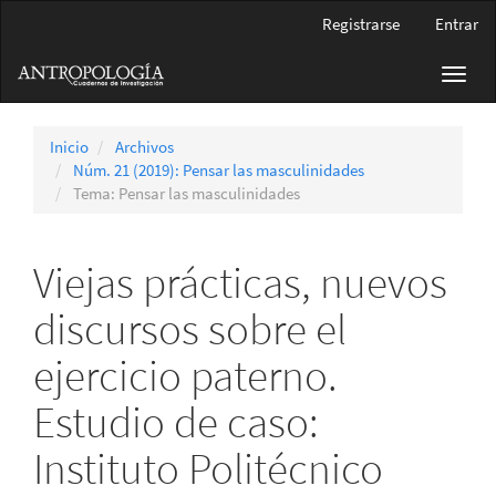
Navegación
Registrarse
Entrar
principal
Contenido
Toggl
principal
navig
Barra
lateral
Inicio
Archivos
Núm. 21 (2019): Pensar las masculinidades
Tema: Pensar las masculinidades
Viejas prácticas, nuevos
discursos sobre el
ejercicio paterno.
Estudio de caso:
Instituto Politécnico