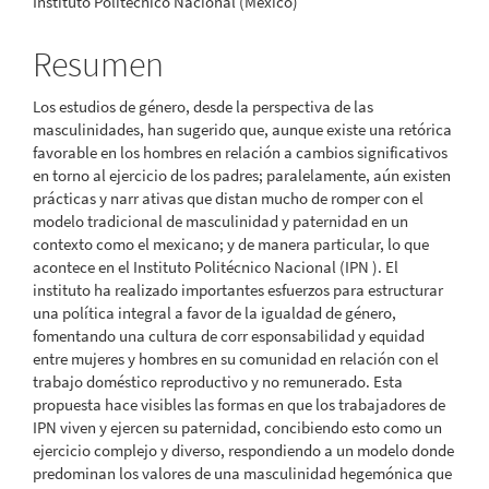
Instituto Politécnico Nacional (México)
principal
del
Resumen
artículo
Los estudios de género, desde la perspectiva de las
masculinidades, han sugerido que, aunque existe una retórica
favorable en los hombres en relación a cambios significativos
en torno al ejercicio de los padres; paralelamente, aún existen
prácticas y narr ativas que distan mucho de romper con el
modelo tradicional de masculinidad y paternidad en un
contexto como el mexicano; y de manera particular, lo que
acontece en el Instituto Politécnico Nacional (IPN ). El
instituto ha realizado importantes esfuerzos para estructurar
una política integral a favor de la igualdad de género,
fomentando una cultura de corr esponsabilidad y equidad
entre mujeres y hombres en su comunidad en relación con el
trabajo doméstico reproductivo y no remunerado. Esta
propuesta hace visibles las formas en que los trabajadores de
IPN viven y ejercen su paternidad, concibiendo esto como un
ejercicio complejo y diverso, respondiendo a un modelo donde
predominan los valores de una masculinidad hegemónica que