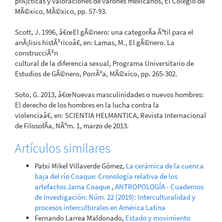
prÃ¡cticas y valoraciones de varones mexicanos, El Colegio de
MÃ©xico, MÃ©xico, pp. 57-93.
Scott, J. 1996, â€œEl gÃ©nero: una categorÃ­a Ãºtil para el
anÃ¡lisis histÃ³ricoâ€, en: Lamas, M., El gÃ©nero. La
construcciÃ³n
cultural de la diferencia sexual, Programa Universitario de
Estudios de GÃ©nero, PorrÃºa, MÃ©xico, pp. 265-302.
Soto, G. 2013, â€œNuevas masculinidades o nuevos hombres:
El derecho de los hombres en la lucha contra la
violenciaâ€, en: SCIENTIA HELMANTICA, Revista Internacional
de FilosofÃ­a, NÃºm. 1, marzo de 2013.
Artículos similares
Patxi Mikel Villaverde Gómez,
La cerámica de la cuenca
baja del río Coaque: Cronología relativa de los
artefactos Jama Coaque
,
ANTROPOLOGÍA - Cuadernos
de Investigación: Núm. 22 (2019): Interculturalidad y
procesos interculturales en América Latina
Fernando Larrea Maldonado,
Estado y movimiento