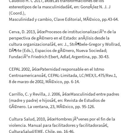
Caudillo H. C 2017, â€œLas transformaciones de los
estereotipos de la masculinidadâ€, en: GonzÃ¡lez N. J. J
(Coord.),
Masculinidad y cambio, Clave Editorial, MÃ©xico, pp.43-64.
Cerva, D. 2013, â€œProcesos de institucionalizaciÃ³n de la
perspectiva de gÃ©nero en el Estado: anÃ¡lisis desde la
cultura organizacionalâ€, en: J., StrÃ¶bele-Gregor y Wollrad,
DÃ¶rte (Eds.), Espacios de gÃ©nero, Nueva Sociedad;
FundaciÃ³n Friedrich Ebert, Adlaf, Argentina, pp. 30-43.
CEPAL 2002, â€œPaternidad responsable en el Istmo
Centroamericanoâ€, CEPAL-Limitada, LC/MEX/L.475/Rev.1,
8 de marzo de 2002, MÃ©xico, pp. 6-14.
Carrillo, C. y Revilla, J. 2006, â€œMasculinidad entre padres
(madre y padre) e hijosâ€, en: Revista de Estudios de
GÃ©nero. La ventana, 23, MÃ©xico, pp. 95-126.
Cultura Salud, 2010, â€œHombres jÃ³venes por el fin de la
violencia. Manual para facilitadores y facilitadorasâ€,
CulturaSalud/EME, Chile, pp. 16-46.