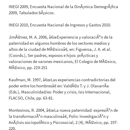
INEGI 2009, Encuesta Nacional de la DinÃ¡mica DemogrÃ¡fica
2009, Tabulados bÃ¡sicos.
INEGI 2010, Encuesta Nacional de Ingresos y Gastos 2010.
JimÃ©nez, M. A. 2006, â€œExperiencia y valoraciÃ³n de la
paternidad en algunos hombres de los sectores medios y
altos de la ciudad de MÃ©xicoâ€, en: Figueroa, J. A. et al.
(Coords.), Ser padres, esposos e hijos: prÃ¡cticas y
valoraciones de varones mexicanos, El Colegio de MÃ©xico,
MÃ©xico, pp. 219-251
Kaufman, M. 1997, â€œLas experiencias contradictorias del
poder entre los hombresâ€ en: ValdÃ©z T. y J. OlavarrÃ­a
(Eds.), Masculinidad/es: Poder y crisis, Isis Internacional,
FLACSO, Chile, pp. 63-81.
Montesinos, R. 2004, â€œLa nueva paternidad: expresiÃ³n de
la transformaciÃ³n masculinaâ€, Polis: InvestigaciÃ³n y
AnÃ¡lisis sociopolÃ­tico y Psicosocial, 2 (4), MÃ©xico, pp. 197-
220.