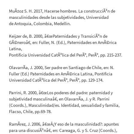
MuÃ±oz S. H. 2017, Hacerse hombres. La construcciÃ³n de
masculinidades desde las subjetividades, Universidad
de Antoquia, Colombia, Medellin.
Keijzer de, B. 2000, â€œPaternidades y TransiciÃ³n de
GÃ©neroâ€, en: Fuller, N. (Ed.), Paternidades en AmÃ©rica
Latina,
Pontificia Universidad CatÃ³lica del PerÃº, PerÃº, pp. 215-237.
OlavarrÃ­a, J. 2000, Ser padre en Santiago de Chile, en: N.
Fuller (Ed.) Paternidades en AmÃ©rica Latina, Pontificia
Universidad CatÃ³lica del PerÃº, PerÃº, pp. 129-174.
Parrini, R. 2000, â€œLos poderes del padre: paternidad y
subjetividad masculinaâ€, en OlavarrÃ­a, J. y R. Parrini
(Coords.), Masculinidad/es. Identidad, sexualidad y familia,
Flacso, Chile, pp.69-78.
RamÃ­rez, J. 2006, â€œÂ¿Y eso de la masculinidad?: apuntes
para una discusiÃ³nâ€, en: Careaga, G. y S. Cruz (Coords.),