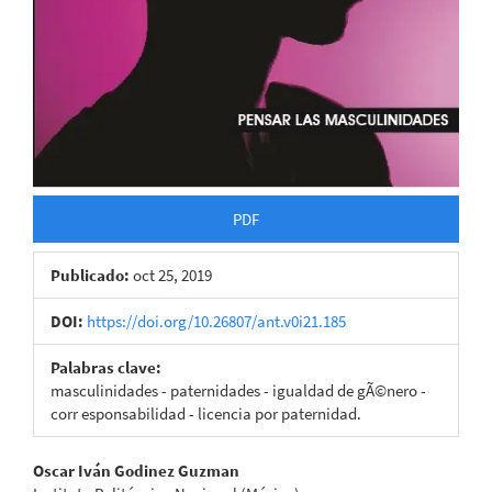
PDF
Publicado:
oct 25, 2019
DOI:
https://doi.org/10.26807/ant.v0i21.185
Palabras clave:
masculinidades - paternidades - igualdad de gÃ©nero -
corr esponsabilidad - licencia por paternidad.
Contenido
Oscar Iván Godinez Guzman