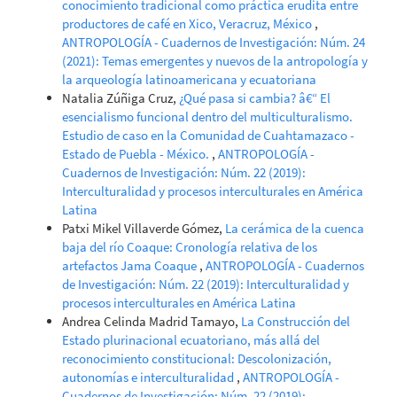
conocimiento tradicional como práctica erudita entre
productores de café en Xico, Veracruz, México
,
ANTROPOLOGÍA - Cuadernos de Investigación: Núm. 24
(2021): Temas emergentes y nuevos de la antropología y
la arqueología latinoamericana y ecuatoriana
Natalia Zúñiga Cruz,
¿Qué pasa si cambia? â€“ El
esencialismo funcional dentro del multiculturalismo.
Estudio de caso en la Comunidad de Cuahtamazaco -
Estado de Puebla - México.
,
ANTROPOLOGÍA -
Cuadernos de Investigación: Núm. 22 (2019):
Interculturalidad y procesos interculturales en América
Latina
Patxi Mikel Villaverde Gómez,
La cerámica de la cuenca
baja del río Coaque: Cronología relativa de los
artefactos Jama Coaque
,
ANTROPOLOGÍA - Cuadernos
de Investigación: Núm. 22 (2019): Interculturalidad y
procesos interculturales en América Latina
Andrea Celinda Madrid Tamayo,
La Construcción del
Estado plurinacional ecuatoriano, más allá del
reconocimiento constitucional: Descolonización,
autonomías e interculturalidad
,
ANTROPOLOGÍA -
Cuadernos de Investigación: Núm. 22 (2019):