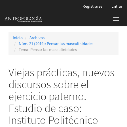
Navegación
Registrarse
Entrar
principal
Contenido
Toggl
principal
navig
Barra
lateral
Inicio
Archivos
Núm. 21 (2019): Pensar las masculinidades
Tema: Pensar las masculinidades
Viejas prácticas, nuevos
discursos sobre el
ejercicio paterno.
Estudio de caso:
Instituto Politécnico