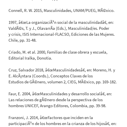
Connell, R. W. 2015, Masculinidades, UNAM/PUEG, MÃ©xico.
1997, â€œLa organizaciÃ³n social de la masculinidadâ€, en:
ValdÃ©s, T. y J., OlavarrÃ­a (Eds.), Masculinidad/es. Poder
y crisis, ISIS Internacional-FLACSO, Ediciones de las Mujeres.
Chile, pp. 31-48.
Criado, M. et al. 2000, Familias de clase obrera y escuela,
Editorial Iralka, Donotia.
Cruz, Salvador 2018, â€œMasculinidadesâ€, en: Moreno, H. y
E. AlcÃ¡ntara (Coords.), Conceptos Claves de los
Estudios de GÃ©nero, volumen 2, CIEG, MÃ©xico, pp. 169-182.
Faur, E. 2004, â€œMasculinidades y desarrollo socialâ€, en:
Las relaciones de gÃ©nero desde la perspectiva de los
hombres UNICEF, Arango Editores, Colombia, pp. 39-98.
Franzoni, J. 2014, â€œFactores que inciden en la
participaciÃ³n de los hombres en la crianza de los hijosâ€, en: