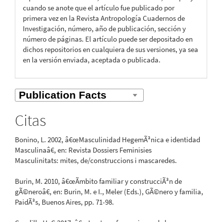
cuando se anote que el artículo fue publicado por
primera vez en la Revista Antropología Cuadernos de
Investigación, número, año de publicación, sección y
número de páginas. El artículo puede ser depositado en
dichos repositorios en cualquiera de sus versiones, ya sea
en la versión enviada, aceptada o publicada.
Citas
Bonino, L. 2002, â€œMasculinidad HegemÃ³nica e identidad
Masculinaâ€, en: Revista Dossiers Feminisies
Masculinitats: mites, de/construccions i mascaredes.
Burin, M. 2010, â€œÃmbito familiar y construcciÃ³n de
gÃ©neroâ€, en: Burin, M. e I., Meler (Eds.), GÃ©nero y familia,
PaidÃ³s, Buenos Aires, pp. 71-98.