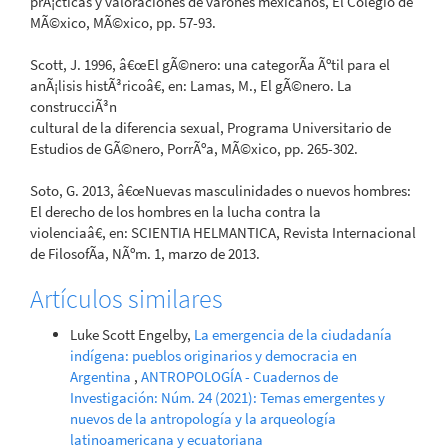
prÃ¡cticas y valoraciones de varones mexicanos, El Colegio de
MÃ©xico, MÃ©xico, pp. 57-93.
Scott, J. 1996, â€œEl gÃ©nero: una categorÃ­a Ãºtil para el
anÃ¡lisis histÃ³ricoâ€, en: Lamas, M., El gÃ©nero. La
construcciÃ³n
cultural de la diferencia sexual, Programa Universitario de
Estudios de GÃ©nero, PorrÃºa, MÃ©xico, pp. 265-302.
Soto, G. 2013, â€œNuevas masculinidades o nuevos hombres:
El derecho de los hombres en la lucha contra la
violenciaâ€, en: SCIENTIA HELMANTICA, Revista Internacional
de FilosofÃ­a, NÃºm. 1, marzo de 2013.
Artículos similares
Luke Scott Engelby,
La emergencia de la ciudadanía
indígena: pueblos originarios y democracia en
Argentina
,
ANTROPOLOGÍA - Cuadernos de
Investigación: Núm. 24 (2021): Temas emergentes y
nuevos de la antropología y la arqueología
latinoamericana y ecuatoriana