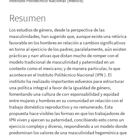
Instituto Politécnico Nacional (México)
principal
del
Resumen
artículo
Los estudios de género, desde la perspectiva de las
masculinidades, han sugerido que, aunque existe una retórica
favorable en los hombres en relación a cambios significativos
en torno al ejercicio de los padres; paralelamente, aún existen
prácticas y narr ativas que distan mucho de romper con el
modelo tradicional de masculinidad y paternidad en un
contexto como el mexicano; y de manera particular, lo que
acontece en el Instituto Politécnico Nacional (IPN ). El
instituto ha realizado importantes esfuerzos para estructurar
una política integral a favor de la igualdad de género,
fomentando una cultura de corr esponsabilidad y equidad
entre mujeres y hombres en su comunidad en relación con el
trabajo doméstico reproductivo y no remunerado. Esta
propuesta hace visibles las formas en que los trabajadores de
IPN viven y ejercen su paternidad, concibiendo esto como un
ejercicio complejo y diverso, respondiendo a un modelo donde
predominan los valores de una masculinidad hegemónica que