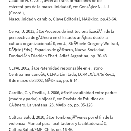
Caudillo H. C 2017, â€œLas transformaciones de los
estereotipos de la masculinidadâ€, en: GonzÃ¡lez N. J. J
(Coord.),
Masculinidad y cambio, Clave Editorial, MÃ©xico, pp.43-64.
Cerva, D. 2013, â€œProcesos de institucionalizaciÃ³n de la
perspectiva de gÃ©nero en el Estado: anÃ¡lisis desde la
cultura organizacionalâ€, en: J., StrÃ¶bele-Gregor y Wollrad,
DÃ¶rte (Eds.), Espacios de gÃ©nero, Nueva Sociedad;
FundaciÃ³n Friedrich Ebert, Adlaf, Argentina, pp. 30-43.
CEPAL 2002, â€œPaternidad responsable en el Istmo
Centroamericanoâ€, CEPAL-Limitada, LC/MEX/L.475/Rev.1,
8 de marzo de 2002, MÃ©xico, pp. 6-14.
Carrillo, C. y Revilla, J. 2006, â€œMasculinidad entre padres
(madre y padre) e hijosâ€, en: Revista de Estudios de
GÃ©nero. La ventana, 23, MÃ©xico, pp. 95-126.
Cultura Salud, 2010, â€œHombres jÃ³venes por el fin de la
violencia. Manual para facilitadores y facilitadorasâ€,
CulturaSalud/EME, Chile, pp. 16-46.