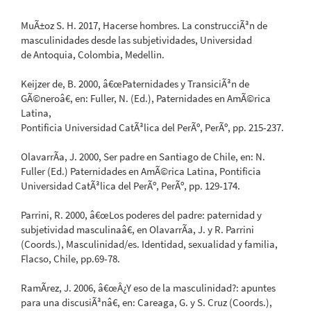
MuÃ±oz S. H. 2017, Hacerse hombres. La construcciÃ³n de
masculinidades desde las subjetividades, Universidad
de Antoquia, Colombia, Medellin.
Keijzer de, B. 2000, â€œPaternidades y TransiciÃ³n de
GÃ©neroâ€, en: Fuller, N. (Ed.), Paternidades en AmÃ©rica
Latina,
Pontificia Universidad CatÃ³lica del PerÃº, PerÃº, pp. 215-237.
OlavarrÃ­a, J. 2000, Ser padre en Santiago de Chile, en: N.
Fuller (Ed.) Paternidades en AmÃ©rica Latina, Pontificia
Universidad CatÃ³lica del PerÃº, PerÃº, pp. 129-174.
Parrini, R. 2000, â€œLos poderes del padre: paternidad y
subjetividad masculinaâ€, en OlavarrÃ­a, J. y R. Parrini
(Coords.), Masculinidad/es. Identidad, sexualidad y familia,
Flacso, Chile, pp.69-78.
RamÃ­rez, J. 2006, â€œÂ¿Y eso de la masculinidad?: apuntes
para una discusiÃ³nâ€, en: Careaga, G. y S. Cruz (Coords.),