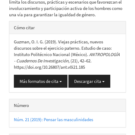
limita los discursos, prácticas y escenarios que favorezcan el
involucramiento y participación activa de los hombres como
una vía para garantizar la igualdad de género.
Detalles
Cómo citar
del
Guzman, O. I. G. (2019). Viejas prácticas, nuevos
artículo
discursos sobre el ejercicio paterno. Estudio de caso:
Instituto Politécnico Nacional (México).
ANTROPOLOGÍA
- Cuadernos De Investigación
, (21), 42–62.
https://doi.org/10.26807/ant.v0i21.185
Más formatos de cita
Descargar cita
Número
Núm. 21 (2019): Pensar las masculinidades