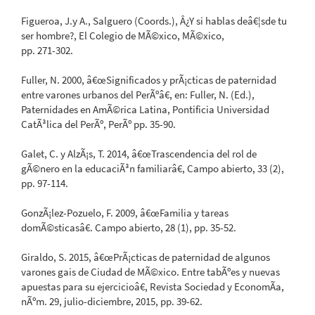
Figueroa, J.y A., Salguero (Coords.), Â¿Y si hablas deâ€¦sde tu
ser hombre?, El Colegio de MÃ©xico, MÃ©xico,
pp. 271-302.
Fuller, N. 2000, â€œSignificados y prÃ¡cticas de paternidad
entre varones urbanos del PerÃºâ€, en: Fuller, N. (Ed.),
Paternidades en AmÃ©rica Latina, Pontificia Universidad
CatÃ³lica del PerÃº, PerÃº pp. 35-90.
Galet, C. y AlzÃ¡s, T. 2014, â€œTrascendencia del rol de
gÃ©nero en la educaciÃ³n familiarâ€, Campo abierto, 33 (2),
pp. 97-114.
GonzÃ¡lez-Pozuelo, F. 2009, â€œFamilia y tareas
domÃ©sticasâ€. Campo abierto, 28 (1), pp. 35-52.
Giraldo, S. 2015, â€œPrÃ¡cticas de paternidad de algunos
varones gais de Ciudad de MÃ©xico. Entre tabÃºes y nuevas
apuestas para su ejercicioâ€, Revista Sociedad y EconomÃ­a,
nÃºm. 29, julio-diciembre, 2015, pp. 39-62.