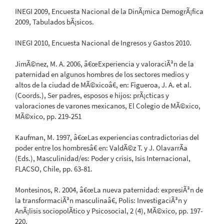
INEGI 2009, Encuesta Nacional de la DinÃ¡mica DemogrÃ¡fica
2009, Tabulados bÃ¡sicos.
INEGI 2010, Encuesta Nacional de Ingresos y Gastos 2010.
JimÃ©nez, M. A. 2006, â€œExperiencia y valoraciÃ³n de la
paternidad en algunos hombres de los sectores medios y
altos de la ciudad de MÃ©xicoâ€, en: Figueroa, J. A. et al.
(Coords.), Ser padres, esposos e hijos: prÃ¡cticas y
valoraciones de varones mexicanos, El Colegio de MÃ©xico,
MÃ©xico, pp. 219-251
Kaufman, M. 1997, â€œLas experiencias contradictorias del
poder entre los hombresâ€ en: ValdÃ©z T. y J. OlavarrÃ­a
(Eds.), Masculinidad/es: Poder y crisis, Isis Internacional,
FLACSO, Chile, pp. 63-81.
Montesinos, R. 2004, â€œLa nueva paternidad: expresiÃ³n de
la transformaciÃ³n masculinaâ€, Polis: InvestigaciÃ³n y
AnÃ¡lisis sociopolÃ­tico y Psicosocial, 2 (4), MÃ©xico, pp. 197-
220.