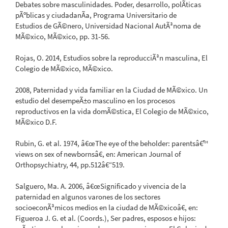
Debates sobre masculinidades. Poder, desarrollo, polÃ­ticas
pÃºblicas y ciudadanÃ­a, Programa Universitario de
Estudios de GÃ©nero, Universidad Nacional AutÃ³noma de
MÃ©xico, MÃ©xico, pp. 31-56.
Rojas, O. 2014, Estudios sobre la reproducciÃ³n masculina, El
Colegio de MÃ©xico, MÃ©xico.
2008, Paternidad y vida familiar en la Ciudad de MÃ©xico. Un
estudio del desempeÃ±o masculino en los procesos
reproductivos en la vida domÃ©stica, El Colegio de MÃ©xico,
MÃ©xico D.F.
Rubin, G. et al. 1974, â€œThe eye of the beholder: parentsâ€™
views on sex of newbornsâ€, en: American Journal of
Orthopsychiatry, 44, pp.512â€“519.
Salguero, Ma. A. 2006, â€œSignificado y vivencia de la
paternidad en algunos varones de los sectores
socioeconÃ³micos medios en la ciudad de MÃ©xicoâ€, en:
Figueroa J. G. et al. (Coords.), Ser padres, esposos e hijos: