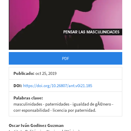
PDF
Publicado:
oct 25, 2019
DOI:
https://doi.org/10.26807/ant.v0i21.185
Palabras clave:
masculinidades - paternidades - igualdad de gÃ©nero -
corr esponsabilidad - licencia por paternidad.
Contenido
Oscar Iván Godinez Guzman