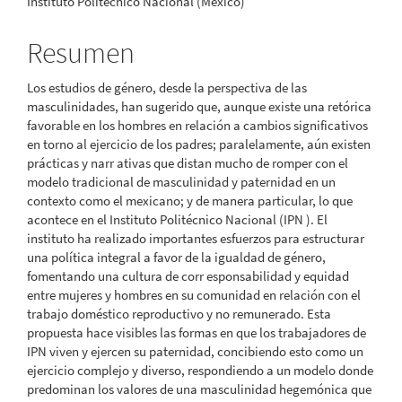
Instituto Politécnico Nacional (México)
principal
del
Resumen
artículo
Los estudios de género, desde la perspectiva de las
masculinidades, han sugerido que, aunque existe una retórica
favorable en los hombres en relación a cambios significativos
en torno al ejercicio de los padres; paralelamente, aún existen
prácticas y narr ativas que distan mucho de romper con el
modelo tradicional de masculinidad y paternidad en un
contexto como el mexicano; y de manera particular, lo que
acontece en el Instituto Politécnico Nacional (IPN ). El
instituto ha realizado importantes esfuerzos para estructurar
una política integral a favor de la igualdad de género,
fomentando una cultura de corr esponsabilidad y equidad
entre mujeres y hombres en su comunidad en relación con el
trabajo doméstico reproductivo y no remunerado. Esta
propuesta hace visibles las formas en que los trabajadores de
IPN viven y ejercen su paternidad, concibiendo esto como un
ejercicio complejo y diverso, respondiendo a un modelo donde
predominan los valores de una masculinidad hegemónica que