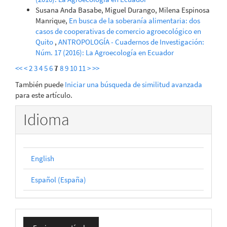
Susana Anda Basabe, Miguel Durango, Milena Espinosa
Manrique,
En busca de la soberanía alimentaria: dos
casos de cooperativas de comercio agroecológico en
Quito
,
ANTROPOLOGÍA - Cuadernos de Investigación:
Núm. 17 (2016): La Agroecología en Ecuador
<<
<
2
3
4
5
6
7
8
9
10
11
>
>>
También puede
Iniciar una búsqueda de similitud avanzada
para este artículo.
Idioma
English
Español (España)
Enviar