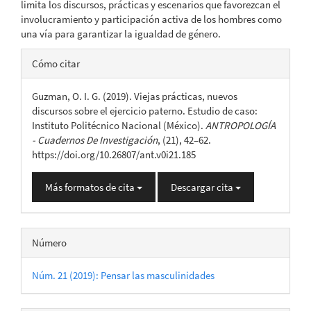
limita los discursos, prácticas y escenarios que favorezcan el
involucramiento y participación activa de los hombres como
una vía para garantizar la igualdad de género.
Detalles
Cómo citar
del
Guzman, O. I. G. (2019). Viejas prácticas, nuevos
artículo
discursos sobre el ejercicio paterno. Estudio de caso:
Instituto Politécnico Nacional (México).
ANTROPOLOGÍA
- Cuadernos De Investigación
, (21), 42–62.
https://doi.org/10.26807/ant.v0i21.185
Más formatos de cita
Descargar cita
Número
Núm. 21 (2019): Pensar las masculinidades