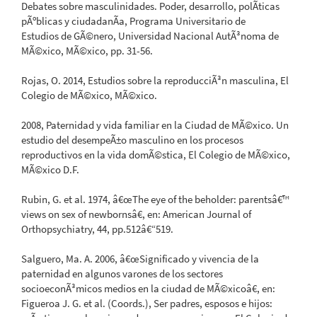
Debates sobre masculinidades. Poder, desarrollo, polÃ­ticas
pÃºblicas y ciudadanÃ­a, Programa Universitario de
Estudios de GÃ©nero, Universidad Nacional AutÃ³noma de
MÃ©xico, MÃ©xico, pp. 31-56.
Rojas, O. 2014, Estudios sobre la reproducciÃ³n masculina, El
Colegio de MÃ©xico, MÃ©xico.
2008, Paternidad y vida familiar en la Ciudad de MÃ©xico. Un
estudio del desempeÃ±o masculino en los procesos
reproductivos en la vida domÃ©stica, El Colegio de MÃ©xico,
MÃ©xico D.F.
Rubin, G. et al. 1974, â€œThe eye of the beholder: parentsâ€™
views on sex of newbornsâ€, en: American Journal of
Orthopsychiatry, 44, pp.512â€“519.
Salguero, Ma. A. 2006, â€œSignificado y vivencia de la
paternidad en algunos varones de los sectores
socioeconÃ³micos medios en la ciudad de MÃ©xicoâ€, en:
Figueroa J. G. et al. (Coords.), Ser padres, esposos e hijos: