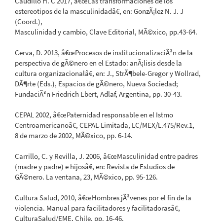
Caudillo H. C 2017, â€œLas transformaciones de los
estereotipos de la masculinidadâ€, en: GonzÃ¡lez N. J. J
(Coord.),
Masculinidad y cambio, Clave Editorial, MÃ©xico, pp.43-64.
Cerva, D. 2013, â€œProcesos de institucionalizaciÃ³n de la
perspectiva de gÃ©nero en el Estado: anÃ¡lisis desde la
cultura organizacionalâ€, en: J., StrÃ¶bele-Gregor y Wollrad,
DÃ¶rte (Eds.), Espacios de gÃ©nero, Nueva Sociedad;
FundaciÃ³n Friedrich Ebert, Adlaf, Argentina, pp. 30-43.
CEPAL 2002, â€œPaternidad responsable en el Istmo
Centroamericanoâ€, CEPAL-Limitada, LC/MEX/L.475/Rev.1,
8 de marzo de 2002, MÃ©xico, pp. 6-14.
Carrillo, C. y Revilla, J. 2006, â€œMasculinidad entre padres
(madre y padre) e hijosâ€, en: Revista de Estudios de
GÃ©nero. La ventana, 23, MÃ©xico, pp. 95-126.
Cultura Salud, 2010, â€œHombres jÃ³venes por el fin de la
violencia. Manual para facilitadores y facilitadorasâ€,
CulturaSalud/EME, Chile, pp. 16-46.