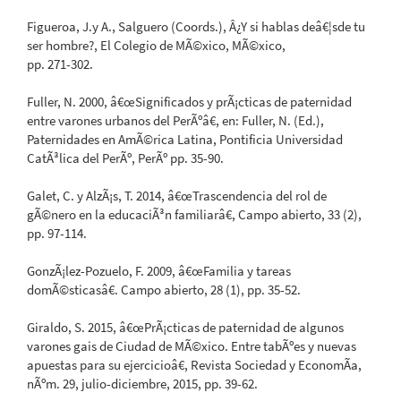
Figueroa, J.y A., Salguero (Coords.), Â¿Y si hablas deâ€¦sde tu
ser hombre?, El Colegio de MÃ©xico, MÃ©xico,
pp. 271-302.
Fuller, N. 2000, â€œSignificados y prÃ¡cticas de paternidad
entre varones urbanos del PerÃºâ€, en: Fuller, N. (Ed.),
Paternidades en AmÃ©rica Latina, Pontificia Universidad
CatÃ³lica del PerÃº, PerÃº pp. 35-90.
Galet, C. y AlzÃ¡s, T. 2014, â€œTrascendencia del rol de
gÃ©nero en la educaciÃ³n familiarâ€, Campo abierto, 33 (2),
pp. 97-114.
GonzÃ¡lez-Pozuelo, F. 2009, â€œFamilia y tareas
domÃ©sticasâ€. Campo abierto, 28 (1), pp. 35-52.
Giraldo, S. 2015, â€œPrÃ¡cticas de paternidad de algunos
varones gais de Ciudad de MÃ©xico. Entre tabÃºes y nuevas
apuestas para su ejercicioâ€, Revista Sociedad y EconomÃ­a,
nÃºm. 29, julio-diciembre, 2015, pp. 39-62.