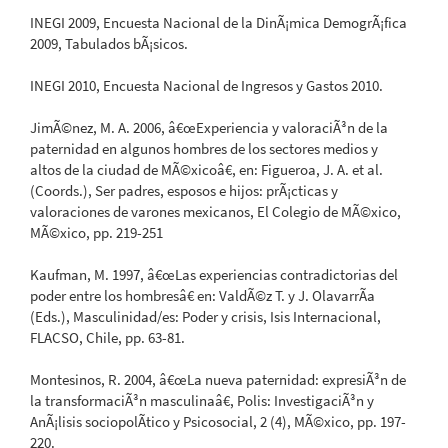
INEGI 2009, Encuesta Nacional de la DinÃ¡mica DemogrÃ¡fica
2009, Tabulados bÃ¡sicos.
INEGI 2010, Encuesta Nacional de Ingresos y Gastos 2010.
JimÃ©nez, M. A. 2006, â€œExperiencia y valoraciÃ³n de la
paternidad en algunos hombres de los sectores medios y
altos de la ciudad de MÃ©xicoâ€, en: Figueroa, J. A. et al.
(Coords.), Ser padres, esposos e hijos: prÃ¡cticas y
valoraciones de varones mexicanos, El Colegio de MÃ©xico,
MÃ©xico, pp. 219-251
Kaufman, M. 1997, â€œLas experiencias contradictorias del
poder entre los hombresâ€ en: ValdÃ©z T. y J. OlavarrÃ­a
(Eds.), Masculinidad/es: Poder y crisis, Isis Internacional,
FLACSO, Chile, pp. 63-81.
Montesinos, R. 2004, â€œLa nueva paternidad: expresiÃ³n de
la transformaciÃ³n masculinaâ€, Polis: InvestigaciÃ³n y
AnÃ¡lisis sociopolÃ­tico y Psicosocial, 2 (4), MÃ©xico, pp. 197-
220.