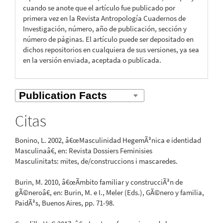
cuando se anote que el artículo fue publicado por
primera vez en la Revista Antropología Cuadernos de
Investigación, número, año de publicación, sección y
número de páginas. El artículo puede ser depositado en
dichos repositorios en cualquiera de sus versiones, ya sea
en la versión enviada, aceptada o publicada.
Citas
Bonino, L. 2002, â€œMasculinidad HegemÃ³nica e identidad
Masculinaâ€, en: Revista Dossiers Feminisies
Masculinitats: mites, de/construccions i mascaredes.
Burin, M. 2010, â€œÃmbito familiar y construcciÃ³n de
gÃ©neroâ€, en: Burin, M. e I., Meler (Eds.), GÃ©nero y familia,
PaidÃ³s, Buenos Aires, pp. 71-98.