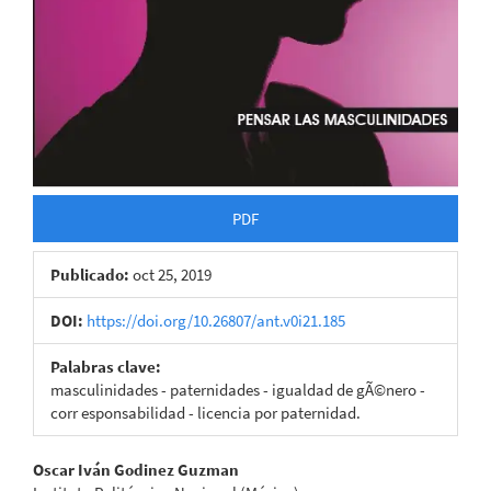
PDF
Publicado:
oct 25, 2019
DOI:
https://doi.org/10.26807/ant.v0i21.185
Palabras clave:
masculinidades - paternidades - igualdad de gÃ©nero -
corr esponsabilidad - licencia por paternidad.
Contenido
Oscar Iván Godinez Guzman