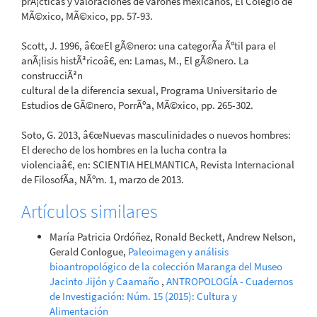
prÃ¡cticas y valoraciones de varones mexicanos, El Colegio de
MÃ©xico, MÃ©xico, pp. 57-93.
Scott, J. 1996, â€œEl gÃ©nero: una categorÃ­a Ãºtil para el
anÃ¡lisis histÃ³ricoâ€, en: Lamas, M., El gÃ©nero. La
construcciÃ³n
cultural de la diferencia sexual, Programa Universitario de
Estudios de GÃ©nero, PorrÃºa, MÃ©xico, pp. 265-302.
Soto, G. 2013, â€œNuevas masculinidades o nuevos hombres:
El derecho de los hombres en la lucha contra la
violenciaâ€, en: SCIENTIA HELMANTICA, Revista Internacional
de FilosofÃ­a, NÃºm. 1, marzo de 2013.
Artículos similares
María Patricia Ordóñez, Ronald Beckett, Andrew Nelson,
Gerald Conlogue,
Paleoimagen y análisis
bioantropológico de la colección Maranga del Museo
Jacinto Jijón y Caamaño
,
ANTROPOLOGÍA - Cuadernos
de Investigación: Núm. 15 (2015): Cultura y
Alimentación