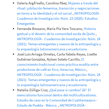
Valeria ArgÁ¼ello, Carolina Páez,
Mujeres a través del
ritual: jubilación femenina, transición y negociaciones
en torno a la identidad y el rol social
,
ANTROPOLOGÍA -
Cuadernos de Investigación: Núm. 23 (2020): Estudios
Emergentes
Fernanda Bossano, María Pía Vera Toscano,
Historia
gestual y el devenir de la comunidad sorda de Quito
,
ANTROPOLOGÍA - Cuadernos de Investigación: Núm. 24
(2021): Temas emergentes y nuevos de la antropología y
la arqueología latinoamericana y ecuatoriana
José Luis Arriaga Ornelas, Carla Fabela Reyes, Lisette
Gutiérrez González, Nylsen Sotelo Carrillo,
El
conocimiento tradicional como práctica erudita entre
productores de café en Xico, Veracruz, México
,
ANTROPOLOGÍA - Cuadernos de Investigación: Núm. 24
(2021): Temas emergentes y nuevos de la antropología y
la arqueología latinoamericana y ecuatoriana
Natalia Zúñiga Cruz,
¿Qué pasa si cambia? â€“ El
esencialismo funcional dentro del multiculturalismo.
Estudio de caso en la Comunidad de Cuahtamazaco -
Estado de Puebla - México.
,
ANTROPOLOGÍA -