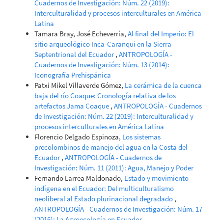
Cuadernos de Investigación: Núm. 22 (2019):
Interculturalidad y procesos interculturales en América
Latina
Tamara Bray, José Echeverría,
Al final del Imperio: El
sitio arqueológico Inca-Caranqui en la Sierra
Septentrional del Ecuador
,
ANTROPOLOGÍA -
Cuadernos de Investigación: Núm. 13 (2014):
Iconografía Prehispánica
Patxi Mikel Villaverde Gómez,
La cerámica de la cuenca
baja del río Coaque: Cronología relativa de los
artefactos Jama Coaque
,
ANTROPOLOGÍA - Cuadernos
de Investigación: Núm. 22 (2019): Interculturalidad y
procesos interculturales en América Latina
Florencio Delgado Espinoza,
Los sistemas
precolombinos de manejo del agua en la Costa del
Ecuador
,
ANTROPOLOGÍA - Cuadernos de
Investigación: Núm. 11 (2011): Agua, Manejo y Poder
Fernando Larrea Maldonado,
Estado y movimiento
indígena en el Ecuador: Del multiculturalismo
neoliberal al Estado plurinacional degradado
,
ANTROPOLOGÍA - Cuadernos de Investigación: Núm. 17
(2016): La Agroecología en Ecuador