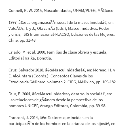
Connell, R. W. 2015, Masculinidades, UNAM/PUEG, MÃ©xico.
1997, â€œLa organizaciÃ³n social de la masculinidadâ€, en:
ValdÃ©s, T. y J., OlavarrÃ­a (Eds.), Masculinidad/es. Poder
y crisis, ISIS Internacional-FLACSO, Ediciones de las Mujeres.
Chile, pp. 31-48.
Criado, M. et al. 2000, Familias de clase obrera y escuela,
Editorial Iralka, Donotia.
Cruz, Salvador 2018, â€œMasculinidadesâ€, en: Moreno, H. y
E. AlcÃ¡ntara (Coords.), Conceptos Claves de los
Estudios de GÃ©nero, volumen 2, CIEG, MÃ©xico, pp. 169-182.
Faur, E. 2004, â€œMasculinidades y desarrollo socialâ€, en:
Las relaciones de gÃ©nero desde la perspectiva de los
hombres UNICEF, Arango Editores, Colombia, pp. 39-98.
Franzoni, J. 2014, â€œFactores que inciden en la
participaciÃ³n de los hombres en la crianza de los hijosâ€, en: