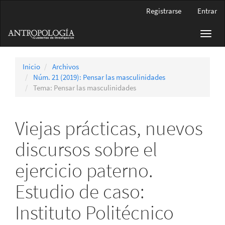
Navegación
Registrarse
Entrar
principal
Contenido
Toggl
principal
navig
Barra
lateral
Inicio
Archivos
Núm. 21 (2019): Pensar las masculinidades
Tema: Pensar las masculinidades
Viejas prácticas, nuevos
discursos sobre el
ejercicio paterno.
Estudio de caso:
Instituto Politécnico