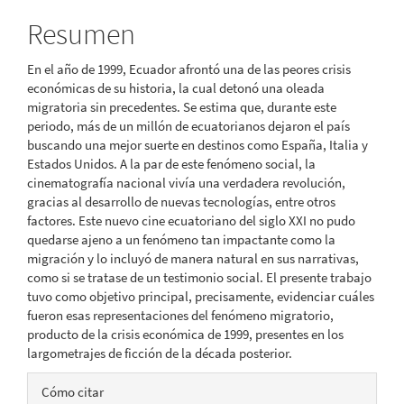
del
Resumen
artículo
En el año de 1999, Ecuador afrontó una de las peores crisis
económicas de su historia, la cual detonó una oleada
migratoria sin precedentes. Se estima que, durante este
periodo, más de un millón de ecuatorianos dejaron el país
buscando una mejor suerte en destinos como España, Italia y
Estados Unidos. A la par de este fenómeno social, la
cinematografía nacional vivía una verdadera revolución,
gracias al desarrollo de nuevas tecnologías, entre otros
factores. Este nuevo cine ecuatoriano del siglo XXI no pudo
quedarse ajeno a un fenómeno tan impactante como la
migración y lo incluyó de manera natural en sus narrativas,
como si se tratase de un testimonio social. El presente trabajo
tuvo como objetivo principal, precisamente, evidenciar cuáles
fueron esas representaciones del fenómeno migratorio,
producto de la crisis económica de 1999, presentes en los
largometrajes de ficción de la década posterior.
Detalles
Cómo citar