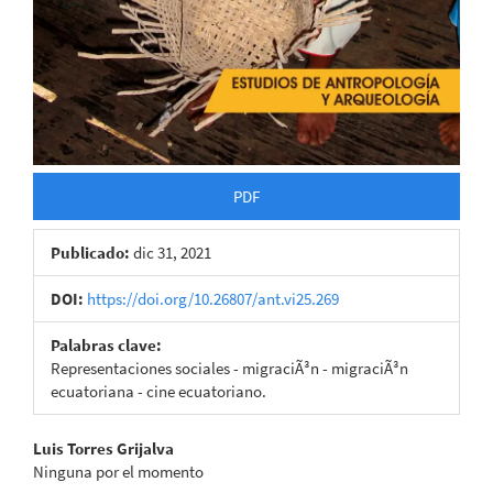
PDF
Publicado:
dic 31, 2021
DOI:
https://doi.org/10.26807/ant.vi25.269
Palabras clave:
Representaciones sociales - migraciÃ³n - migraciÃ³n
ecuatoriana - cine ecuatoriano.
Contenido
Luis Torres Grijalva
Ninguna por el momento
principal