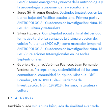
(2021): Temas emergentes y nuevos de la antropología y
la arqueología latinoamericana y ecuatoriana
Jorge GÂ´Â´omez Rendón,
Deslindes lingüísticos en las
tierras bajas del Pacífico ecuatoriano. Primera parte
,
ANTROPOLOGÍA - Cuadernos de Investigación: Núm. 10
(2010): Cultura y Naturaleza
Silvia Figueroa,
Complejidad social al final del período
formativo tardío. La ceniza de la última erupción del
volcán Pululahua (2400 A.P.) como marcador temporal
,
ANTROPOLOGÍA - Cuadernos de Investigación: Núm. 18
(2017): Relaciones Interregionales en los Andes
Septentrionales
Gabriela Guijarro, Verónica Pacheco, Juan Fernando
Verdesoto,
Percepciones y sostenibilidad del turismo
comunitario: comunidad Shiripuno. Misahuallí â€“
Ecuador
,
ANTROPOLOGÍA - Cuadernos de
Investigación: Núm. 19 (2018): Turismo, naturaleza y
cultura
1
2
3
4
5
6
7
8
>
>>
También puede
Iniciar una búsqueda de similitud avanzada