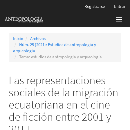
Navegación
Registrarse
Entrar
principal
Contenido
Toggl
principal
navig
Barra
lateral
Inicio
Archivos
Núm. 25 (2021): Estudios de antropología y
arqueología
Tema: estudios de antropología y arqueología
Las representaciones
sociales de la migración
ecuatoriana en el cine
de ficción entre 2001 y
2011