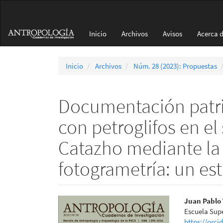
Navegación
principal
Contenido
Inicio
Archivos
Avisos
Acerca 
principal
Barra
lateral
Inicio
Archivos
Núm. 28 (2023): Propuestas
Documentación patri
con petroglifos en el
Catazho mediante la 
fotogrametría: un es
Barra
Conte
Juan Pablo 
Escuela Supe
lateral
princi
https://orci