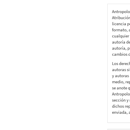
Antropolo
Atribució
licencia p
formato, a
cualquier
autoría d
autoría, p
cambios d
Los derec
autoras si
y autoras 
medio, rep
se anote q
Antropolo
sección y
dichos rep
enviada, 