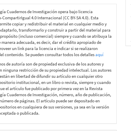
gía Cuadernos de Investigación opera bajo licencia
n-CompartirIgual 4.0 Internacional (CC BY-SA 4.0). Esta
ermite copiar y redistribuir el material en cualquier medio y
daptarlo, transformarlo y construir a partir del material para
 propósito (incluso comercial) siempre y cuando se atribuya la
e manera adecuada, es decir, dar el crédito apropiado de
roveer un link para la licencia e indicar si se realizaron
el contenido. Se pueden consultar todos los detalles
aquí
hos de autoría son de propiedad exclusiva de los autores y
n ninguna restricción de su propiedad intelectual. Los autores
están en libertad de difundir su artículo en cualquier otro
ositorio institucional, en un libro o revista, siempre y cuando
ue el artículo fue publicado por primera vez en la Revista
gía Cuadernos de Investigación, número, año de publicación,
 número de páginas. El artículo puede ser depositado en
ositorios en cualquiera de sus versiones, ya sea en la versión
aceptada o publicada.