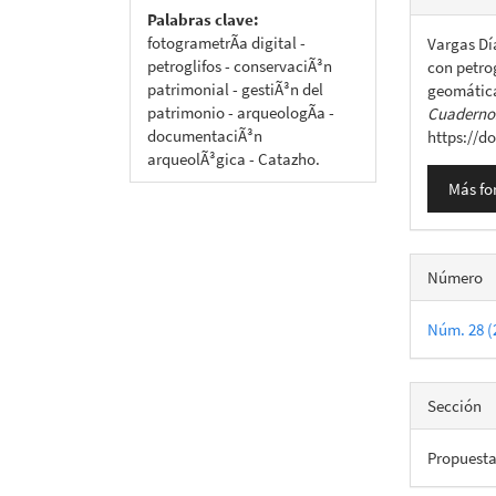
del
Palabras clave:
fotogrametrÃ­a digital -
Vargas Dí
artícu
petroglifos - conservaciÃ³n
con petro
patrimonial - gestiÃ³n del
geomática
patrimonio - arqueologÃ­a -
Cuadernos
documentaciÃ³n
https://do
arqueolÃ³gica - Catazho.
Más fo
Número
Núm. 28 (
Sección
Propuest