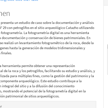
men
lo
o presenta un estudio de caso sobre la documentación y análisis
Â° 29 con petroglifos en el sitio arqueológico Catazho utilizando
e fotogrametría. La fotogrametría digital es una herramienta
la documentación y conservación de bienes patrimoniales. En
 se realizó un levantamiento fotogramétrico de la roca, desde la
genes hasta la generación de modelos tridimensionales y
 finales.
ta herramienta permite obtener una representación
l de la roca y los petroglifos, facilitando su estudio y análisis, y
ilizada para múltiples fines, como la gestión del patrimonio y la
 componente arqueológico. Este estudio contribuye a la
 integral del sitio y a la difusión del conocimiento
, mostrando el potencial de la fotogrametría digital en la
ón patrimonial de sitios arqueológicos.
es
ar