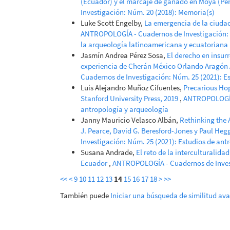
(Ecuador) y el marcaje de ganado en Moya (Pe
Investigación: Núm. 20 (2018): Memoria(s)
Luke Scott Engelby,
La emergencia de la ciuda
ANTROPOLOGÍA - Cuadernos de Investigación: N
la arqueología latinoamericana y ecuatoriana
Jasmín Andrea Pérez Sosa,
El derecho en insur
experiencia de Cherán México Orlando Aragó
Cuadernos de Investigación: Núm. 25 (2021): E
Luis Alejandro Muñoz Cifuentes,
Precarious Hop
Stanford University Press, 2019
,
ANTROPOLOGÍA 
antropología y arqueología
Janny Mauricio Velasco Albán,
Rethinking the 
J. Pearce, David G. Beresford-Jones y Paul Heg
Investigación: Núm. 25 (2021): Estudios de ant
Susana Andrade,
El reto de la interculturalida
Ecuador
,
ANTROPOLOGÍA - Cuadernos de Investi
<<
<
9
10
11
12
13
14
15
16
17
18
>
>>
También puede
Iniciar una búsqueda de similitud av