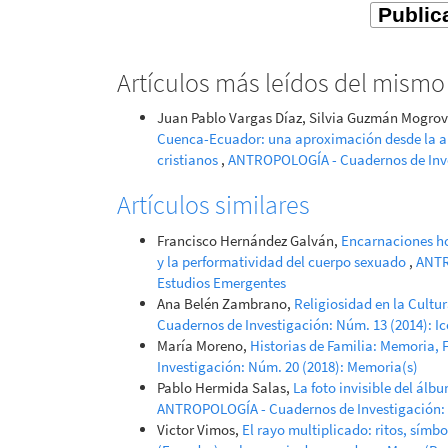
Artículos más leídos del mismo
Juan Pablo Vargas Díaz, Silvia Guzmán Mogrov
Cuenca-Ecuador: una aproximación desde la a
cristianos
,
ANTROPOLOGÍA - Cuadernos de Inve
Artículos similares
Francisco Hernández Galván,
Encarnaciones ho
y la performatividad del cuerpo sexuado
,
ANTR
Estudios Emergentes
Ana Belén Zambrano,
Religiosidad en la Cultu
Cuadernos de Investigación: Núm. 13 (2014): I
María Moreno,
Historias de Familia: Memoria, 
Investigación: Núm. 20 (2018): Memoria(s)
Pablo Hermida Salas,
La foto invisible del álb
ANTROPOLOGÍA - Cuadernos de Investigación: 
Victor Vimos,
El rayo multiplicado: ritos, símb