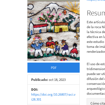
del
del
Resu
artículo
artícu
Este artícul
de la roca N
la técnica d
efectiva en 
este estudio
toma de imá
renderizados
El uso de es
PDF
tridimensiona
puede ser ut
difusión del
Publicado:
oct 18, 2023
conservación
arqueológico
DOI:
documentaci
https://doi.org/10.26807/raci.v
i28.301
Detall
Cómo cit