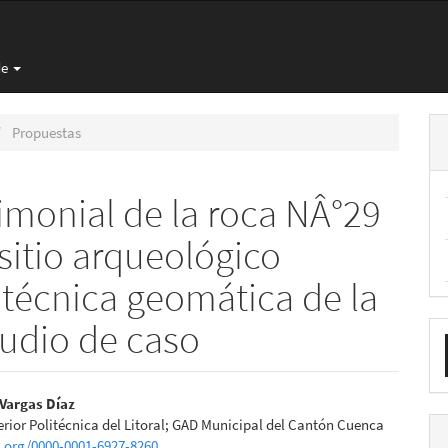
de
Propuestas
monial de la roca NÂ°29
 sitio arqueológico
técnica geomática de la
E
tudio de caso
u
a
nido
Vargas Díaz
rior Politécnica del Litoral; GAD Municipal del Cantón Cuenca
pal
d.org/0000-0001-6927-8260