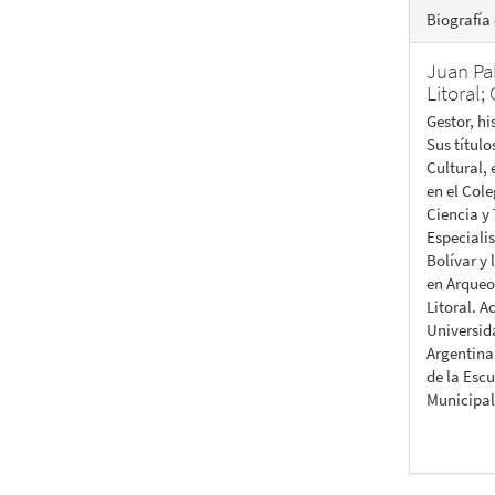
Biografía 
Juan Pa
Litoral
Gestor, hi
Sus títul
Cultural,
en el Col
Ciencia y
Especiali
Bolívar y
en Arqueo
Litoral. 
Universid
Argentina
de la Escu
Municipal