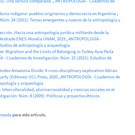
rú). Una lectura comparada.
,
ANTROPOLOGÍA - Cuadernos de
danía indígena: pueblos originarios y democracia en Argentina
,
úm. 24 (2021): Temas emergentes y nuevos de la antropología y
rección. Hacia una antropología jurídica militante desde la
n Andrade ENES-Morelia UNAM, 2019
,
ANTROPOLOGÍA -
studios de antropología y arqueología
e: Migration and the Limits of Belonging in Turkey Ayse Parla
- Cuadernos de Investigación: Núm. 25 (2021): Estudios de
Andes-Amazonia Divide: A cross-disciplinary exploration Adrian
garty (Editores) UCL Press, 2020
,
ANTROPOLOGÍA - Cuadernos de
ropología y arqueología
d: Interculturalidad, plurinacionalidad y ciencias sociales en el
gación: Núm. 8 (2009): Políticas y proyectos étnicos
anzada
para este artículo.