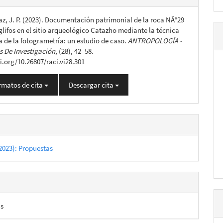
az, J. P. (2023). Documentación patrimonial de la roca NÂ°29
lo
glifos en el sitio arqueológico Catazho mediante la técnica
 de la fotogrametría: un estudio de caso.
ANTROPOLOGÍA -
 De Investigación
, (28), 42–58.
i.org/10.26807/raci.vi28.301
rmatos de cita
Descargar cita
2023): Propuestas
as