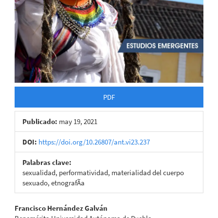
PDF
Publicado:
may 19, 2021
DOI:
https://doi.org/10.26807/ant.vi23.237
Palabras clave:
sexualidad, performatividad, materialidad del cuerpo
sexuado, etnografÃ­a
Contenido
Francisco Hernández Galván