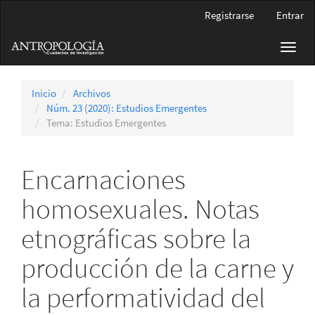
Navegación
Registrarse
Entrar
principal
Contenido
Toggl
principal
navig
Barra
lateral
Inicio
Archivos
Núm. 23 (2020): Estudios Emergentes
Tema: Estudios Emergentes
Encarnaciones
homosexuales. Notas
etnográficas sobre la
producción de la carne y
la performatividad del