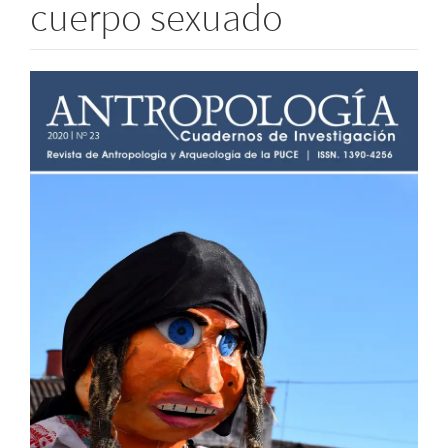
cuerpo sexuado
Barra
lateral
del
artículo