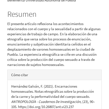
Benemérita Universidad Autónoma de Puebla
principal
del
Resumen
artículo
El presente artículo reflexiona los acontecimientos
relacionados con el cuerpo y la sexualidad a partir de algunas
experiencias de trabajo de campo. En la elaboración de una
etnografía que versa sobre los procesos de enunciación,
enunciamiento y subjetivación identitaria ceñidos en el
desplazamiento de varones homosexuales en la ciudad de
Puebla. La experiencia etnográfica se ciñe en una discusión
crítica sobre la producción del cuerpo sexuado a través de
narraciones de sujetos homosexuales.
Detalles
Cómo citar
del
Hernández Galván, F. (2021). Encarnaciones
artículo
homosexuales. Notas etnográficas sobre la producción
de la carne y la performatividad del cuerpo sexuado.
ANTROPOLOGÍA - Cuadernos De Investigación
, (23), 90–
105. https://doi.org/10.26807/ant.vi23.237