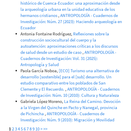
histórico de Cuenca-Ecuador: una aproximación desde
la arqueología urbana en la unidad educativa de los
hermanos cristianos
,
ANTROPOLOGÍA - Cuadernos de
Investigación: Núm. 27 (2023): Haciendo arqueología en
Ecuador
Antonia Fontaine Rodríguez,
Reflexiones sobre la
construcción sociocultural del cuerpo y la
autoatención: aproximaciones críticas a los discursos
de salud desde un estudio de caso
,
ANTROPOLOGÍA -
Cuadernos de Investigación: Vol. 31 (2025):
Antropología y Salud
Paola García Noboa,
[ECO] Turismo una alternativa de
desarrollo [sostenible] para el [sub] desarrollo. Un
estudio comparativo entre los poblados de San
Clemente y El Recuerdo.
,
ANTROPOLOGÍA - Cuadernos
de Investigación: Núm. 10 (2010): Cultura y Naturaleza
Gabriela López Moreno,
La Reina del Camino. Devoción
a la Virgen del Quinche en Pacto y Nanegal, provincia
de Pichincha
,
ANTROPOLOGÍA - Cuadernos de
Investigación: Núm. 9 (2010): Migración y Movilidad
1
2
3
4
5
6
7
8
9
10
>
>>