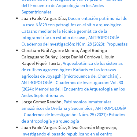
del I Encuentro de Arqueología en los Andes
Septentrionales
Juan Pablo Vargas Díaz,
Documentación patrimonial de
la roca NÂ°29 con petroglifos en el sitio arqueológico
Catazho mediante la técnica geomática de la
fotogrametría: un estudio de caso
,
ANTROPOLOGÍA -
Cuadernos de Investigación: Núm. 28 (2023): Propuestas
Christiam Paúl Aguirre Merino, Ángel Rodrigo
Caizaguano Buñay, Jorge Daniel Córdova Lliquín,
Raquel Piqué Huerta,
Arqueobotánica de los sistemas
de cultivos agroecológicos Kañaris en las terrazas
agrícolas de Joyagzhí (microcuenca del Chanchán)
,
ANTROPOLOGÍA - Cuadernos de Investigación: Vol. 30
(2024): Memorias del I Encuentro de Arqueología en los
Andes Septentrionales
Jorge Gómez Rendón,
Patrimonios inmateriales
amazónicos de Orellana y Sucumbíos
,
ANTROPOLOGÍA
- Cuadernos de Investigación: Núm. 25 (2021): Estudios
de antropología y arqueología
Juan Pablo Vargas Díaz, Silvia Guzmán Mogrovejo,
Investigando el pasado republicano en el centro