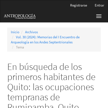
Navegación
Registrarse
Entrar
principal
Contenido
Toggl
principal
navig
Barra
lateral
Inicio
Archivos
Vol. 30 (2024): Memorias del I Encuentro de
Arqueología en los Andes Septentrionales
Tema
En búsqueda de los
primeros habitantes de
Quito: las ocupaciones
tempranas de
Rumipamba, Quito,