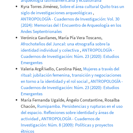
arqueología latinoamericana y ecuatoriana
Kyra Torres Jiménez,
Sobre el área cultural Quito tras un
siglo de investigaciones arqueológicas
,
ANTROPOLOGÍA - Cuadernos de Investigación: Vol. 30
(2024): Memorias del I Encuentro de Arqueología en los
Andes Septentrionales
Verónica Gavilanes, María Pía Vera Toscano,
Afrochoteños del Juncal: una etnografía sobre la
identidad individual y colectiva
,
ANTROPOLOGÍA -
Cuadernos de Investigación: Núm. 23 (2020): Estudios
Emergentes
Valeria ArgÁ¼ello, Carolina Páez,
Mujeres a través del
ritual: jubilación femenina, transición y negociaciones
en torno a la identidad y el rol social
,
ANTROPOLOGÍA -
Cuadernos de Investigación: Núm. 23 (2020): Estudios
Emergentes
María Fernanda Ugalde, Ángelo Constantine, Rosalba
Chacón,
Rumipamba. Persistencias y rupturas en el uso
del espacio. Reflexiones sobre identidad y áreas de
actividad
,
ANTROPOLOGÍA - Cuadernos de
Investigación: Núm. 8 (2009): Políticas y proyectos
étnicos