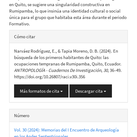
en Quito, se sugiere una singularidad constructiva en
Rumipamba, lo que insinúa una identidad cultural o social
única para el grupo que habitaba esta área durante el periodo
Formativo.
Detalles
Cómo citar
del
Narváez Rodríguez, E., & Tapia Moreno, D. B. (2024). En
artículo
búsqueda de los primeros habitantes de Quito: las
ocupaciones tempranas de Rumipamba, Quito, Ecuador.
ANTROPOLOGÍA - Cuadernos De Investigación
,
30
, 36–49.
https://doi.org/10.26807/raci.v30i.356
Más formatos de cita
Descargar cita
Número
Vol. 30 (2024): Memorias del I Encuentro de Arqueología
en los Andes Septentrionales