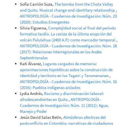
Sofía Carrión Suza,
The bomba from the Chota Valley
and Quito. Musical change and identitary relationship
,
ANTROPOLOGÍA - Cuadernos de Investigación: Núm. 23
(2020): Estudios Emergentes
Silvia Figueroa,
Complejidad social al final del período
formativo tardío. La ceniza de la última erupción del
volcán Pululahua (2400 A.P.) como marcador temporal
,
ANTROPOLOGÍA - Cuadernos de Investigación: Núm. 18
(2017): Relaciones Interregionales en los Andes
Septentrionales
Kati Álvarez,
Lugares cargados de memoria:
aproximaciones hipotéticas sobre la construcción de
identidad y territorio en los Tageiri y Taromenaneo
,
ANTROPOLOGÍA - Cuadernos de Investigación: Núm. 16
(2016): Pueblos indígenas aislados
Lydia Andrés,
Racismo y discriminación laboral:
afrodescendientes en Quito
,
ANTROPOLOGÍA -
Cuadernos de Investigación: Núm. 11 (2011): Agua,
Manejo y Poder
Jesús David Salas Betin,
Atmósferas afectivas del
postconflicto en Colombia: narrativas de ciudadanos