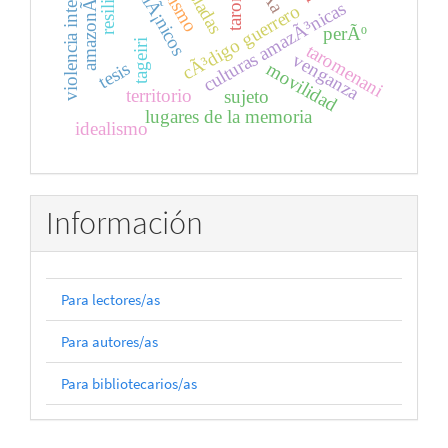
violencia interÃ©tnica
amazonÃ­a
culturas amazÃ³nicas
cÃ³digo guerrero
perÃº
tageiri
taromenani
venganza
tesis
movilidad
territorio
sujeto
lugares de la memoria
idealismo
Información
Para lectores/as
Para autores/as
Para bibliotecarios/as