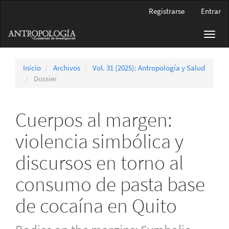
Navegación
Registrarse
Entrar
principal
Contenido
Toggl
principal
navig
Barra
lateral
Inicio
Archivos
Vol. 31 (2025): Antropología y Salud
Dossier
Cuerpos al margen:
violencia simbólica y
discursos en torno al
consumo de pasta base
de cocaína en Quito