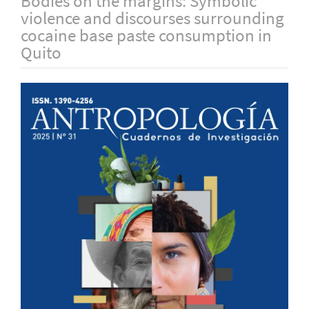
Bodies on the margins: Symbolic
violence and discourses surrounding
cocaine base paste consumption in
Quito
Barra
lateral
del
artículo