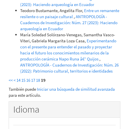
(2023): Haciendo arqueología en Ecuador
Teodoro Bustamante, Angelita Flor,
Entre un remanente
resilente o un paisaje cultural
,
ANTROPOLOGÍA -
Cuadernos de Investigación: Núm. 27 (2023): Haciendo
arqueología en Ecuador
María Soledad Solórzano-Venegas, Samantha Vasco-
Viteri, Gabriela Margarita Loza Casa,
Experimentando
con el presente para entender el pasado y proyectar
hacia el futuro los conocimientos milenarios de la
producción cerámica Napo Runa â€“ Quijos
,
ANTROPOLOGÍA - Cuadernos de Investigación: Núm. 26
(2022): Patrimonio cultural, territorios e identidades
<<
<
14
15
16
17
18
19
También puede
Iniciar una búsqueda de similitud avanzada
para este artículo.
Idioma