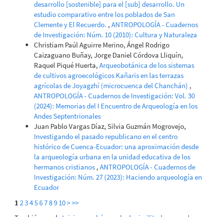
desarrollo [sostenible] para el [sub] desarrollo. Un
estudio comparativo entre los poblados de San
Clemente y El Recuerdo.
,
ANTROPOLOGÍA - Cuadernos
de Investigación: Núm. 10 (2010): Cultura y Naturaleza
Christiam Paúl Aguirre Merino, Ángel Rodrigo
Caizaguano Buñay, Jorge Daniel Córdova Lliquín,
Raquel Piqué Huerta,
Arqueobotánica de los sistemas
de cultivos agroecológicos Kañaris en las terrazas
agrícolas de Joyagzhí (microcuenca del Chanchán)
,
ANTROPOLOGÍA - Cuadernos de Investigación: Vol. 30
(2024): Memorias del I Encuentro de Arqueología en los
Andes Septentrionales
Juan Pablo Vargas Díaz, Silvia Guzmán Mogrovejo,
Investigando el pasado republicano en el centro
histórico de Cuenca-Ecuador: una aproximación desde
la arqueología urbana en la unidad educativa de los
hermanos cristianos
,
ANTROPOLOGÍA - Cuadernos de
Investigación: Núm. 27 (2023): Haciendo arqueología en
Ecuador
1
2
3
4
5
6
7
8
9
10
>
>>