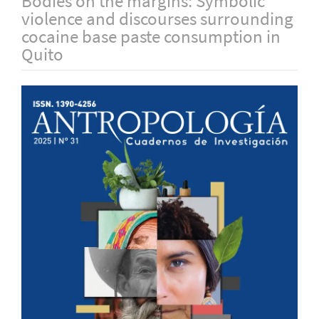
Bodies on the margins: Symbolic
violence and discourses surrounding
cocaine base paste consumption in
Quito
Barra
lateral
del
artículo