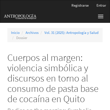
Navegación
Registrarse
Entrar
principal
Contenido
Toggl
principal
navig
Barra
lateral
Inicio
Archivos
Vol. 31 (2025): Antropología y Salud
Dossier
Cuerpos al margen:
violencia simbólica y
discursos en torno al
consumo de pasta base
de cocaína en Quito