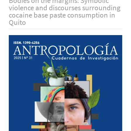
Bodies on the margins: Symbolic
violence and discourses surrounding
cocaine base paste consumption in
Quito
Barra
lateral
del
artículo