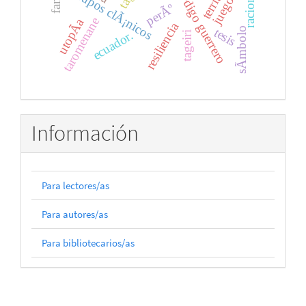
cÃ³digo guerrero
grupos clÃ¡nicos
juego
perÃº
taromenane
utopÃ­a
resiliencia
tesis
sÃ­mbolo
ecuador.
tageiri
Información
Para lectores/as
Para autores/as
Para bibliotecarios/as