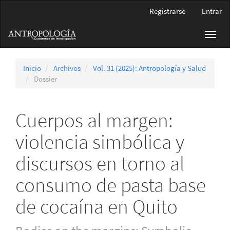
Navegación
Registrarse
Entrar
principal
Contenido
Toggl
principal
navig
Barra
lateral
Inicio
Archivos
Vol. 31 (2025): Antropología y Salud
Dossier
Cuerpos al margen:
violencia simbólica y
discursos en torno al
consumo de pasta base
de cocaína en Quito