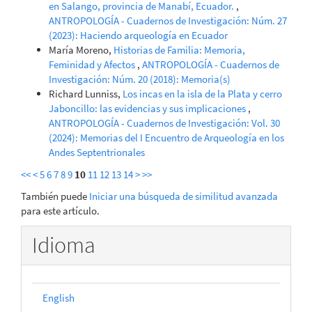
en Salango, provincia de Manabí, Ecuador.
,
ANTROPOLOGÍA - Cuadernos de Investigación: Núm. 27
(2023): Haciendo arqueología en Ecuador
María Moreno,
Historias de Familia: Memoria,
Feminidad y Afectos
,
ANTROPOLOGÍA - Cuadernos de
Investigación: Núm. 20 (2018): Memoria(s)
Richard Lunniss,
Los incas en la isla de la Plata y cerro
Jaboncillo: las evidencias y sus implicaciones
,
ANTROPOLOGÍA - Cuadernos de Investigación: Vol. 30
(2024): Memorias del I Encuentro de Arqueología en los
Andes Septentrionales
<<
<
5
6
7
8
9
10
11
12
13
14
>
>>
También puede
Iniciar una búsqueda de similitud avanzada
para este artículo.
Idioma
English