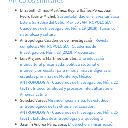
Artículos similares
Elizabeth Olmos-Martínez, Reyna Ibáñez Pérez, Juan
Pedro Ibarra-Michel,
Sustentabilidad en el área turística
Estero San José del Cabo, México
,
ANTROPOLOGÍA -
Cuadernos de Investigación: Núm. 19 (2018): Turismo,
naturaleza y cultura
Antropología Cuadernos de Investigación,
Revista
completa
,
ANTROPOLOGÍA - Cuadernos de
Investigación: Núm. 28 (2023): Propuestas
Luis Alejandro Martínez Canales,
Una educación
intercultural precarizada: política sectorial e
intervención escolar para niños y niñas indígenas en
escuelas primarias de Monterrey, México.
,
ANTROPOLOGÍA - Cuadernos de Investigación: Núm. 22
(2019): Interculturalidad y procesos interculturales en
América Latina
Soledad Varea,
Mirando hacia arriba: los estudios
antropológicos de las élites en el Ecuador
,
ANTROPOLOGÍA - Cuadernos de Investigación: Núm. 25
(2021): Estudios de antropología y arqueología
Jasmín Andrea Pérez Sosa,
El derecho en insurrección.