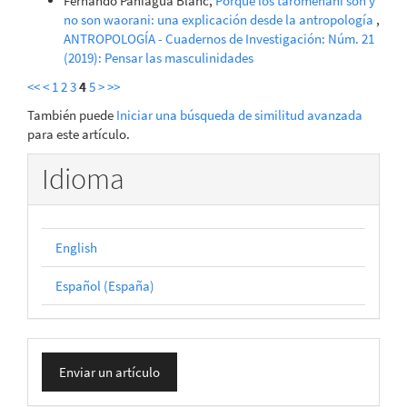
Fernando Paniagua Blanc,
Porqué los taromenani son y
no son waorani: una explicación desde la antropología
,
ANTROPOLOGÍA - Cuadernos de Investigación: Núm. 21
(2019): Pensar las masculinidades
<<
<
1
2
3
4
5
>
>>
También puede
Iniciar una búsqueda de similitud avanzada
para este artículo.
Idioma
English
Español (España)
Enviar
Enviar un artículo
un