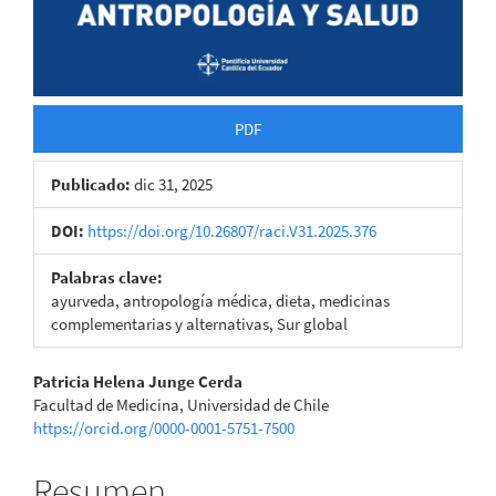
PDF
Publicado:
dic 31, 2025
DOI:
https://doi.org/10.26807/raci.V31.2025.376
Palabras clave:
ayurveda, antropología médica, dieta, medicinas
complementarias y alternativas, Sur global
Contenido
Patricia Helena Junge Cerda
Facultad de Medicina, Universidad de Chile
principal
https://orcid.org/0000-0001-5751-7500
del
Resumen