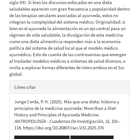
siglo XXI. Si bien los discursos enfocados en una dieta
saludables aparecen con gran frecuencia y popularidad dentro
de las terapias seculares asociadas al ayurveda, estos no
integran la complejidad del sistema médico. Originalidad: si
bien en el ayurveda la alimentación es un eje central para un
régimen de vida saludable, la divulgación de esta medicina
como una dieta alimenticia responden más a la economía
política del sistema de salud local que al modelo médico
ayurvédico. Esto da cuenta de las controversias que emergen
al trasladar modelos médicos a sistemas de salud diversos, e
invita a explorar formas diferentes de intercambios en el Sur
global.
Detalles
Cómo citar
del
Junge Cerda, P. H. (2025). Más que una dieta: historia y
artículo
principios de la medicina ayurveda: More than a Diet:
History and Principles of Ayurveda Medicine.
ANTROPOLOGÍA - Cuadernos De Investigación
,
31
, 101–
118. https://doi.org/10.26807/raci.V31.2025.376