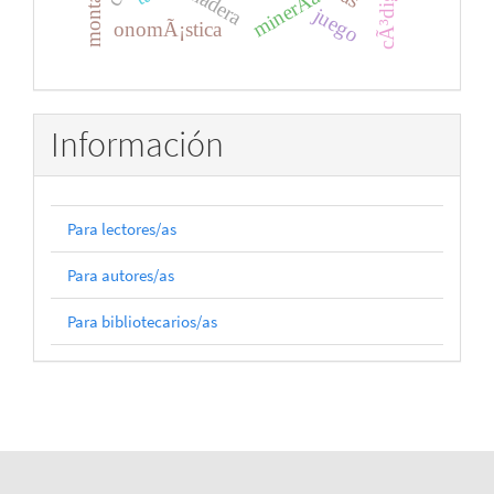
montaÃ±a
madera
minerÃ­a
juego
onomÃ¡stica
Información
Para lectores/as
Para autores/as
Para bibliotecarios/as