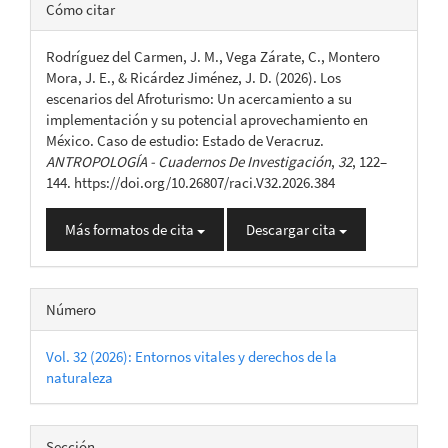
Detalles
Cómo citar
del
Rodríguez del Carmen, J. M., Vega Zárate, C., Montero
artículo
Mora, J. E., & Ricárdez Jiménez, J. D. (2026). Los
escenarios del Afroturismo: Un acercamiento a su
implementación y su potencial aprovechamiento en
México. Caso de estudio: Estado de Veracruz.
ANTROPOLOGÍA - Cuadernos De Investigación
,
32
, 122–
144. https://doi.org/10.26807/raci.V32.2026.384
Más formatos de cita
Descargar cita
Número
Vol. 32 (2026): Entornos vitales y derechos de la
naturaleza
Sección