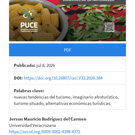
PDF
Publicado:
jul 8, 2026
DOI:
https://doi.org/10.26807/raci.V32.2026.384
Palabras clave:
nuevas tendencias del turismo, imaginario afroturístico,
turismo situado, alternativas económicas turísticas.
Contenido
Jerson Mauricio Rodríguez del Carmen
Universidad Veracruzana
principal
https://orcid.org/0009-0002-4398-4372