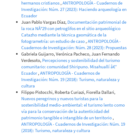
hermanos cristianos
,
ANTROPOLOGÍA - Cuadernos de
Investigación: Núm. 27 (2023): Haciendo arqueología en
Ecuador
Juan Pablo Vargas Díaz,
Documentación patrimonial de
la roca NÂ°29 con petroglifos en el sitio arqueológico
Catazho mediante la técnica geomática de la
fotogrametría: un estudio de caso
,
ANTROPOLOGÍA -
Cuadernos de Investigación: Núm. 28 (2023): Propuestas
Gabriela Guijarro, Verónica Pacheco, Juan Fernando
Verdesoto,
Percepciones y sostenibilidad del turismo
comunitario: comunidad Shiripuno. Misahuallí â€“
Ecuador
,
ANTROPOLOGÍA - Cuadernos de
Investigación: Núm. 19 (2018): Turismo, naturaleza y
cultura
Filippo Pistocchi, Roberta Curiazi, Fiorella Dallari,
Nuevos peregrinos y nuevos turistas para la
sostenibilidad medio-ambiental: el turismo lento como
vía para la conservación de la autenticidad del
patrimonio tangible e intangible de un territorio
,
ANTROPOLOGÍA - Cuadernos de Investigación: Núm. 19
(2018): Turismo, naturaleza y cultura