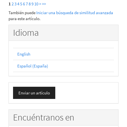
1
2
3
4
5
6
7
8
9
10
>
>>
También puede
Iniciar una búsqueda de similitud avanzada
para este artículo.
Idioma
English
Español (España)
Enviar
Enviar un artículo
un
artículo
Encuéntranos en