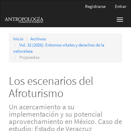
Navegación
Registrarse
Entrar
principal
Contenido
Toggl
principal
navig
Barra
lateral
Inicio
Archivos
Vol. 32 (2026): Entornos vitales y derechos de la
naturaleza
Propuestas
Los escenarios del
Afroturismo
Un acercamiento a su
implementación y su potencial
aprovechamiento en México. Caso de
estudio: Estado de Veracruz