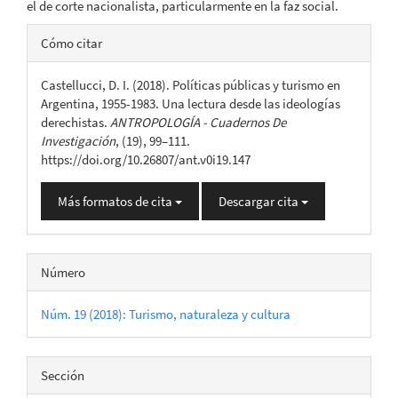
el de corte nacionalista, particularmente en la faz social.
Detalles
Cómo citar
del
Castellucci, D. I. (2018). Políticas públicas y turismo en
artículo
Argentina, 1955-1983. Una lectura desde las ideologías
derechistas.
ANTROPOLOGÍA - Cuadernos De
Investigación
, (19), 99–111.
https://doi.org/10.26807/ant.v0i19.147
Más formatos de cita
Descargar cita
Número
Núm. 19 (2018): Turismo, naturaleza y cultura
Sección