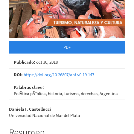
PDF
Publicado:
oct 30, 2018
DOI:
https://doi.org/10.26807/ant.v0i19.147
Palabras clave:
PolÃ­tica pÃºblica, historia, turismo, derechas, Argentina
Contenido
Daniela I. Castellucci
Universidad Nacional de Mar del Plata
principal
del
Resumen