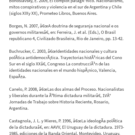
Bohoslavsky, E. 2009, El complot patagÃ³nico. Nacionalismo,
mitos conspirativos y violencia en el sur de Argentina y Chile
(siglos XIXy XX), Prometeo Libros, Buenos Aires.
Borges, N. 2007, â€œA doutrina de seguranja nacional e os
governos militaresâ€, en: Ferreira, J. et al. (Eds.), O Brasil
republicano 4, Civilizado Brasileira, Rio de Janeiro, pp. 13-42.
Buchrucker, C. 2003, â€œIdentidades nacionales y cultura
polÃ­tica antidemocrÃ¡tica. Trayectorias histÃ³ricas del Cono
Sur en el siglo XXâ€, Congreso La construcciÃ³n de las
identidades nacionales en el mundo hispÃ¡nico, Valencia,
EspaÃ±a.
Canelo, P. 2008, â€œLas dos almas del Proceso. Nacionalistas
y liberales durante la Ãºltima dictadura militarâ€, 1VÂ°
Jornadas de Trabajo sobre Historia Reciente, Rosario,
Argentina.
Castagnola, J. L. y Mieres, P. 1996, â€œLa ideologÃ­a polÃ­tica
de la dictaduraâ€, en: AAVV, El Uruguay de la dictadura. 1973-
1985, ediciones de la Banda Oriental, Montevideo, Uruguay,