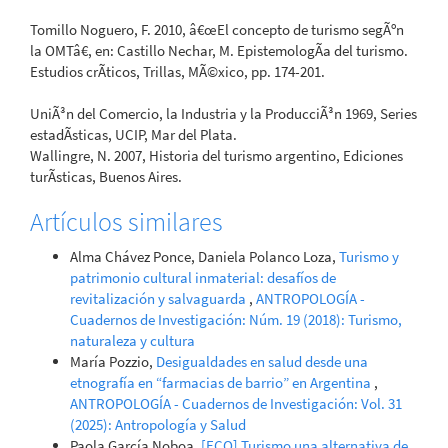
Tomillo Noguero, F. 2010, â€œEl concepto de turismo segÃºn
la OMTâ€, en: Castillo Nechar, M. EpistemologÃ­a del turismo.
Estudios crÃ­ticos, Trillas, MÃ©xico, pp. 174-201.
UniÃ³n del Comercio, la Industria y la ProducciÃ³n 1969, Series
estadÃ­sticas, UCIP, Mar del Plata.
Wallingre, N. 2007, Historia del turismo argentino, Ediciones
turÃ­sticas, Buenos Aires.
Artículos similares
Alma Chávez Ponce, Daniela Polanco Loza,
Turismo y
patrimonio cultural inmaterial: desafíos de
revitalización y salvaguarda
,
ANTROPOLOGÍA -
Cuadernos de Investigación: Núm. 19 (2018): Turismo,
naturaleza y cultura
María Pozzio,
Desigualdades en salud desde una
etnografía en “farmacias de barrio” en Argentina
,
ANTROPOLOGÍA - Cuadernos de Investigación: Vol. 31
(2025): Antropología y Salud
Paola García Noboa,
[ECO] Turismo una alternativa de