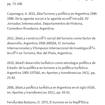
pp. 73-108.
Capanegra, A. 2015, â€œTurismo y polÃ­tica en Argentina 1946-
1986. De la agenda social a la agenda econÃ³micaâ€, XV
Jornadas 1nterescuelas. Departamentos de Historia,
Comodoro Rivadavia, Argentina.
2011, â€œLa construcciÃ³n social del turismo como factor de
desarrollo, Argentina 1958-2005â€, XI Jornadas
Internacionales y VSimposio Internacional de InvestigaciÃ³n-
AcciÃ³n en Turismo, Mar del Plata, Argentina.
2010, â€œEl desarrollo turÃ­stico como estrategia polÃ­tica de
Estado: de la polÃ­tica en turismo a la polÃ­tica turÃ­stica.
Argentina 1900-1975â€, en: Aportes y transferencias 14(1), pp.
23-42.
2006, â€œLa polÃ­tica turÃ­stica en Argentina en el siglo XXâ€,
en: Aportes y transferencias 10(1), pp. 43-61.
FernÃ¡ndez Balzano, O. 1973, El turismo en la RepÃºblica