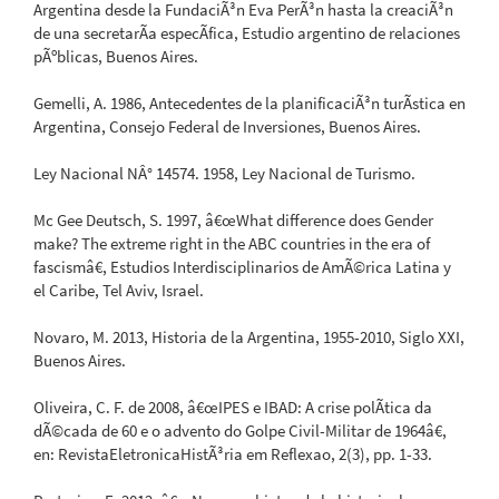
Argentina desde la FundaciÃ³n Eva PerÃ³n hasta la creaciÃ³n
de una secretarÃ­a especÃ­fica, Estudio argentino de relaciones
pÃºblicas, Buenos Aires.
Gemelli, A. 1986, Antecedentes de la planificaciÃ³n turÃ­stica en
Argentina, Consejo Federal de Inversiones, Buenos Aires.
Ley Nacional NÂ° 14574. 1958, Ley Nacional de Turismo.
Mc Gee Deutsch, S. 1997, â€œWhat difference does Gender
make? The extreme right in the ABC countries in the era of
fascismâ€, Estudios Interdisciplinarios de AmÃ©rica Latina y
el Caribe, Tel Aviv, Israel.
Novaro, M. 2013, Historia de la Argentina, 1955-2010, Siglo XXI,
Buenos Aires.
Oliveira, C. F. de 2008, â€œIPES e IBAD: A crise polÃ­tica da
dÃ©cada de 60 e o advento do Golpe Civil-Militar de 1964â€,
en: RevistaEletronicaHistÃ³ria em Reflexao, 2(3), pp. 1-33.