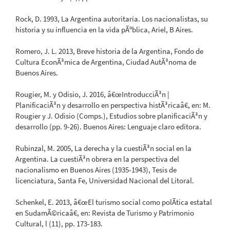
Rock, D. 1993, La Argentina autoritaria. Los nacionalistas, su
historia y su influencia en la vida pÃºblica, Ariel, B Aires.
Romero, J. L. 2013, Breve historia de la Argentina, Fondo de
Cultura EconÃ³mica de Argentina, Ciudad AutÃ³noma de
Buenos Aires.
Rougier, M. y Odisio, J. 2016, â€œIntroducciÃ³n |
PlanificaciÃ³n y desarrollo en perspectiva histÃ³ricaâ€, en: M.
Rougier y J. Odisio (Comps.), Estudios sobre planificaciÃ³n y
desarrollo (pp. 9-26). Buenos Aires: Lenguaje claro editora.
Rubinzal, M. 2005, La derecha y la cuestiÃ³n social en la
Argentina. La cuestiÃ³n obrera en la perspectiva del
nacionalismo en Buenos Aires (1935-1943), Tesis de
licenciatura, Santa Fe, Universidad Nacional del Litoral.
Schenkel, E. 2013, â€œEl turismo social como polÃ­tica estatal
en SudamÃ©ricaâ€, en: Revista de Turismo y Patrimonio
Cultural, l (11), pp. 173-183.