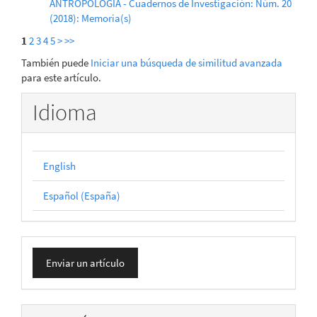
ANTROPOLOGÍA - Cuadernos de Investigación: Núm. 20
(2018): Memoria(s)
1
2
3
4
5
>
>>
También puede
Iniciar una búsqueda de similitud avanzada
para este artículo.
Idioma
English
Español (España)
Enviar
Enviar un artículo
un
artículo