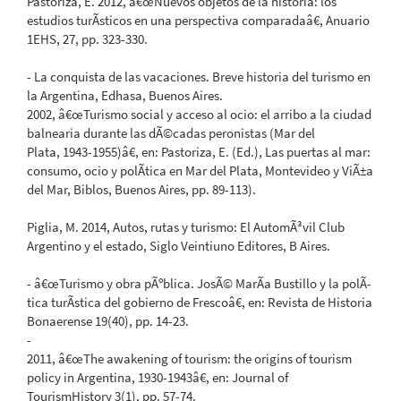
Pastoriza, E. 2012, â€œNuevos objetos de la historia: los
estudios turÃ­sticos en una perspectiva comparadaâ€, Anuario
1EHS, 27, pp. 323-330.
- La conquista de las vacaciones. Breve historia del turismo en
la Argentina, Edhasa, Buenos Aires.
2002, â€œTurismo social y acceso al ocio: el arribo a la ciudad
balnearia durante las dÃ©cadas peronistas (Mar del
Plata, 1943-1955)â€, en: Pastoriza, E. (Ed.), Las puertas al mar:
consumo, ocio y polÃ­tica en Mar del Plata, Montevideo y ViÃ±a
del Mar, Biblos, Buenos Aires, pp. 89-113).
Piglia, M. 2014, Autos, rutas y turismo: El AutomÃ³vil Club
Argentino y el estado, Siglo Veintiuno Editores, B Aires.
- â€œTurismo y obra pÃºblica. JosÃ© MarÃ­a Bustillo y la polÃ­
tica turÃ­stica del gobierno de Frescoâ€, en: Revista de Historia
Bonaerense 19(40), pp. 14-23.
-
2011, â€œThe awakening of tourism: the origins of tourism
policy in Argentina, 1930-1943â€, en: Journal of
TourismHistory 3(1), pp. 57-74.