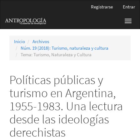
Navegación
Registrarse
Entrar
principal
Contenido
Toggl
principal
navig
Barra
lateral
Inicio
Archivos
Núm. 19 (2018): Turismo, naturaleza y cultura
Tema: Turismo, Naturaleza y Cultura
Políticas públicas y
turismo en Argentina,
1955-1983. Una lectura
desde las ideologías
derechistas