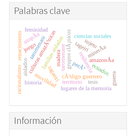
Palabras clave
feminidad
culturas amazÃ³nicas
grupos clÃ¡nicos
renacimiento
utopÃ­a
ciencias sociales
taromenani
familias aisladas
sujeto
tageiri
juego
minerÃ­a
taromenane
madera
resiliencia
amazonÃ­a
aislados
perÃº
ecuador.
racionalismo
tagaeiri
guerra
movilidad
cÃ³digo guerrero
territorio
tesis
historia
lugares de la memoria
Información