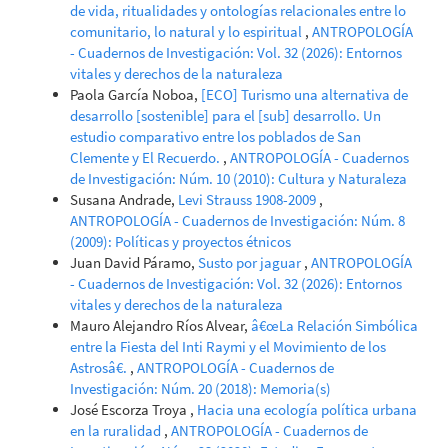
de vida, ritualidades y ontologías relacionales entre lo
comunitario, lo natural y lo espiritual
,
ANTROPOLOGÍA
- Cuadernos de Investigación: Vol. 32 (2026): Entornos
vitales y derechos de la naturaleza
Paola García Noboa,
[ECO] Turismo una alternativa de
desarrollo [sostenible] para el [sub] desarrollo. Un
estudio comparativo entre los poblados de San
Clemente y El Recuerdo.
,
ANTROPOLOGÍA - Cuadernos
de Investigación: Núm. 10 (2010): Cultura y Naturaleza
Susana Andrade,
Levi Strauss 1908-2009
,
ANTROPOLOGÍA - Cuadernos de Investigación: Núm. 8
(2009): Políticas y proyectos étnicos
Juan David Páramo,
Susto por jaguar
,
ANTROPOLOGÍA
- Cuadernos de Investigación: Vol. 32 (2026): Entornos
vitales y derechos de la naturaleza
Mauro Alejandro Ríos Alvear,
â€œLa Relación Simbólica
entre la Fiesta del Inti Raymi y el Movimiento de los
Astrosâ€.
,
ANTROPOLOGÍA - Cuadernos de
Investigación: Núm. 20 (2018): Memoria(s)
José Escorza Troya ,
Hacia una ecología política urbana
en la ruralidad
,
ANTROPOLOGÍA - Cuadernos de