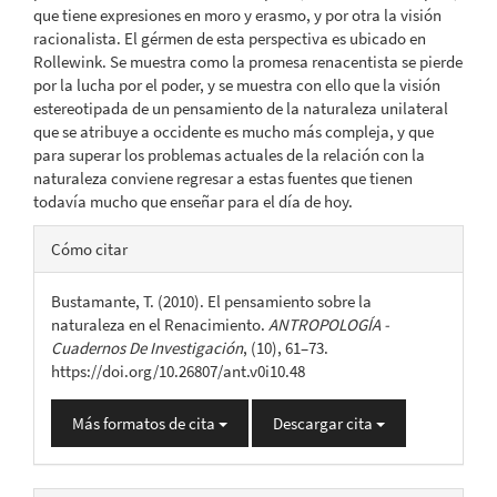
que tiene expresiones en moro y erasmo, y por otra la visión
racionalista. El gérmen de esta perspectiva es ubicado en
Rollewink. Se muestra como la promesa renacentista se pierde
por la lucha por el poder, y se muestra con ello que la visión
estereotipada de un pensamiento de la naturaleza unilateral
que se atribuye a occidente es mucho más compleja, y que
para superar los problemas actuales de la relación con la
naturaleza conviene regresar a estas fuentes que tienen
todavía mucho que enseñar para el día de hoy.
Detalles
Cómo citar
del
Bustamante, T. (2010). El pensamiento sobre la
artículo
naturaleza en el Renacimiento.
ANTROPOLOGÍA -
Cuadernos De Investigación
, (10), 61–73.
https://doi.org/10.26807/ant.v0i10.48
Más formatos de cita
Descargar cita