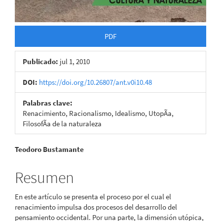
PDF
Publicado:
jul 1, 2010
DOI:
https://doi.org/10.26807/ant.v0i10.48
Palabras clave:
Renacimiento, Racionalismo, Idealismo, UtopÃ­a,
FilosofÃ­a de la naturaleza
Contenido
Teodoro Bustamante
principal
Resumen
del
En este artículo se presenta el proceso por el cual el
artículo
renacimiento impulsa dos procesos del desarrollo del
pensamiento occidental. Por una parte, la dimensión utópica,