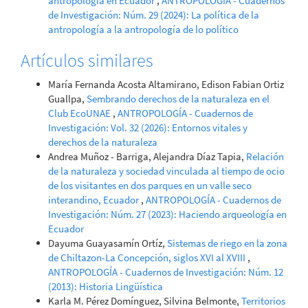
antropología en Ecuador
,
ANTROPOLOGÍA - Cuadernos
de Investigación: Núm. 29 (2024): La política de la
antropología a la antropología de lo político
Artículos similares
María Fernanda Acosta Altamirano, Edison Fabian Ortiz
Guallpa,
Sembrando derechos de la naturaleza en el
Club EcoUNAE
,
ANTROPOLOGÍA - Cuadernos de
Investigación: Vol. 32 (2026): Entornos vitales y
derechos de la naturaleza
Andrea Muñoz - Barriga, Alejandra Díaz Tapia,
Relación
de la naturaleza y sociedad vinculada al tiempo de ocio
de los visitantes en dos parques en un valle seco
interandino, Ecuador
,
ANTROPOLOGÍA - Cuadernos de
Investigación: Núm. 27 (2023): Haciendo arqueología en
Ecuador
Dayuma Guayasamín Ortíz,
Sistemas de riego en la zona
de Chiltazon-La Concepción, siglos XVI al XVIII
,
ANTROPOLOGÍA - Cuadernos de Investigación: Núm. 12
(2013): Historia Lingüística
Karla M. Pérez Domínguez, Silvina Belmonte,
Territorios