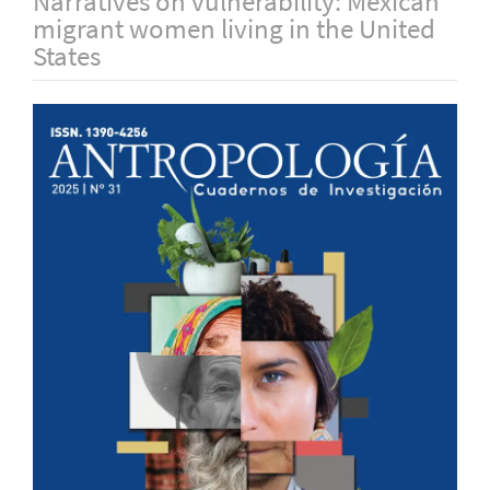
Narratives on vulnerability: Mexican
migrant women living in the United
States
Barra
lateral
del
artículo