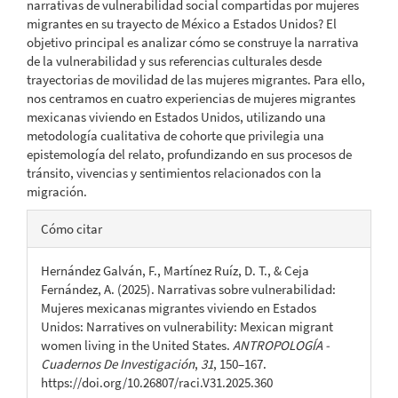
narrativas de vulnerabilidad social compartidas por mujeres
migrantes en su trayecto de México a Estados Unidos? El
objetivo principal es analizar cómo se construye la narrativa
de la vulnerabilidad y sus referencias culturales desde
trayectorias de movilidad de las mujeres migrantes. Para ello,
nos centramos en cuatro experiencias de mujeres migrantes
mexicanas viviendo en Estados Unidos, utilizando una
metodología cualitativa de cohorte que privilegia una
epistemología del relato, profundizando en sus procesos de
tránsito, vivencias y sentimientos relacionados con la
migración.
Detalles
Cómo citar
del
Hernández Galván, F., Martínez Ruíz, D. T., & Ceja
artículo
Fernández, A. (2025). Narrativas sobre vulnerabilidad:
Mujeres mexicanas migrantes viviendo en Estados
Unidos: Narratives on vulnerability: Mexican migrant
women living in the United States.
ANTROPOLOGÍA -
Cuadernos De Investigación
,
31
, 150–167.
https://doi.org/10.26807/raci.V31.2025.360