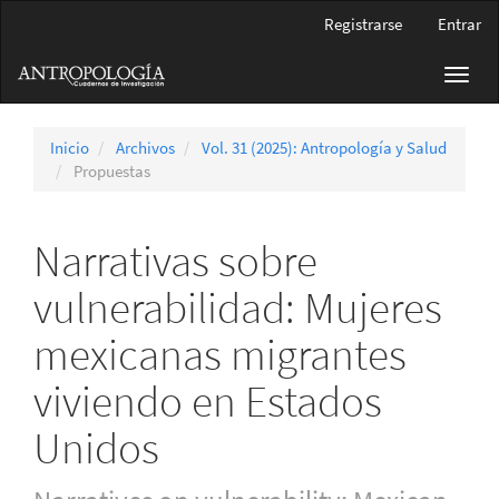
Navegación
Registrarse
Entrar
principal
Contenido
Toggl
principal
navig
Barra
lateral
Inicio
Archivos
Vol. 31 (2025): Antropología y Salud
Propuestas
Narrativas sobre
vulnerabilidad: Mujeres
mexicanas migrantes
viviendo en Estados
Unidos