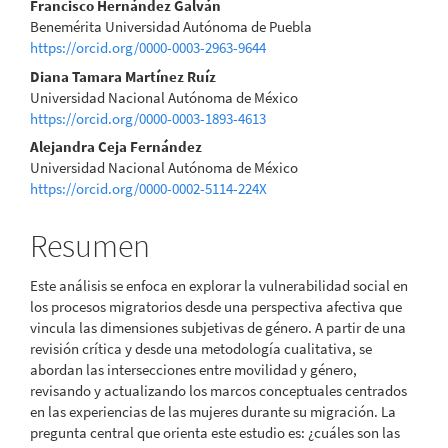
Contenido
Francisco Hernández Galván
Benemérita Universidad Autónoma de Puebla
principal
https://orcid.org/0000-0003-2963-9644
del
Diana Tamara Martínez Ruíz
Universidad Nacional Autónoma de México
artículo
https://orcid.org/0000-0003-1893-4613
Alejandra Ceja Fernández
Universidad Nacional Autónoma de México
https://orcid.org/0000-0002-5114-224X
Resumen
Este análisis se enfoca en explorar la vulnerabilidad social en
los procesos migratorios desde una perspectiva afectiva que
vincula las dimensiones subjetivas de género. A partir de una
revisión crítica y desde una metodología cualitativa, se
abordan las intersecciones entre movilidad y género,
revisando y actualizando los marcos conceptuales centrados
en las experiencias de las mujeres durante su migración. La
pregunta central que orienta este estudio es: ¿cuáles son las