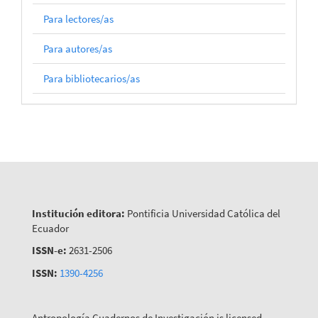
Para lectores/as
Para autores/as
Para bibliotecarios/as
Institución editora:
Pontificia Universidad Católica del
Ecuador
ISSN-e:
2631-2506
ISSN:
1390-4256
Antropología Cuadernos de Investigación is licensed