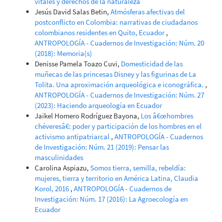
vitales y derechos de la naturaleza
Jesús David Salas Betin,
Atmósferas afectivas del
postconflicto en Colombia: narrativas de ciudadanos
colombianos residentes en Quito, Ecuador
,
ANTROPOLOGÍA - Cuadernos de Investigación: Núm. 20
(2018): Memoria(s)
Denisse Pamela Toazo Cuvi,
Domesticidad de las
muñecas de las princesas Disney y las figurinas de La
Tolita. Una aproximación arqueológica e iconográfica.
,
ANTROPOLOGÍA - Cuadernos de Investigación: Núm. 27
(2023): Haciendo arqueología en Ecuador
Jaikel Homero Rodríguez Bayona,
Los â€œhombres
chéveresâ€: poder y participación de los hombres en el
activismo antipatriarcal
,
ANTROPOLOGÍA - Cuadernos
de Investigación: Núm. 21 (2019): Pensar las
masculinidades
Carolina Aspiazu,
Somos tierra, semilla, rebeldía:
mujeres, tierra y territorio en América Latina, Claudia
Korol, 2016
,
ANTROPOLOGÍA - Cuadernos de
Investigación: Núm. 17 (2016): La Agroecología en
Ecuador